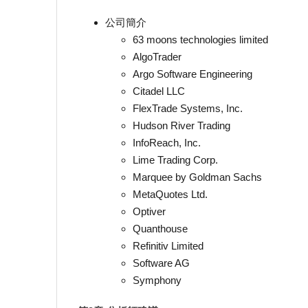
公司簡介
63 moons technologies limited
AlgoTrader
Argo Software Engineering
Citadel LLC
FlexTrade Systems, Inc.
Hudson River Trading
InfoReach, Inc.
Lime Trading Corp.
Marquee by Goldman Sachs
MetaQuotes Ltd.
Optiver
Quanthouse
Refinitiv Limited
Software AG
Symphony