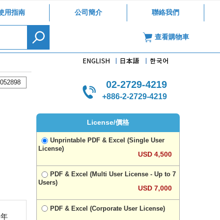
使用指南
公司簡介
聯絡我們
查看購物車
052898
02-2729-4219
+886-2-2729-4219
License/價格
Unprintable PDF & Excel (Single User
License)
USD 4,500
PDF & Excel (Multi User License - Up to 7
Users)
USD 7,000
PDF & Excel (Corporate User License)
合年