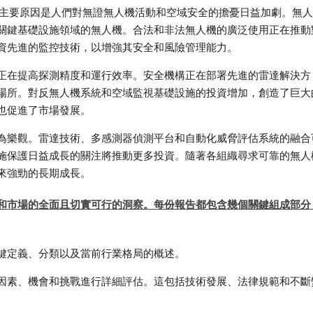
成長，主要原因是人們對無證無人機活動和空域安全的擔憂日益加劇。無
關鍵基礎設施領域的無人機。合法和非法無人機的廣泛使用正在推動
資先進的監控技術，以增強其安全和風險管理能力。
正在提高探測精度和運行效率。安全機構正在部署先進的雷達解決方
場所。對反無人機系統和空域監視基礎設施的投資增加，創造了巨大
也促進了市場發展。
為樂觀。雷達技術、多感測器偵測平台和自動化威脅評估系統的融合
施保護日益成長的關注將推動更多投資。隨著各組織尋求可靠的無人
來強勁的長期成長。
和市場的全面且切實可行的洞察。每份報告都包含幾個關鍵組成部分
鍵定義、分類以及當前行業格局的概述。
因素、機會和挑戰進行詳細評估。這包括技術發展、法律規範和不斷