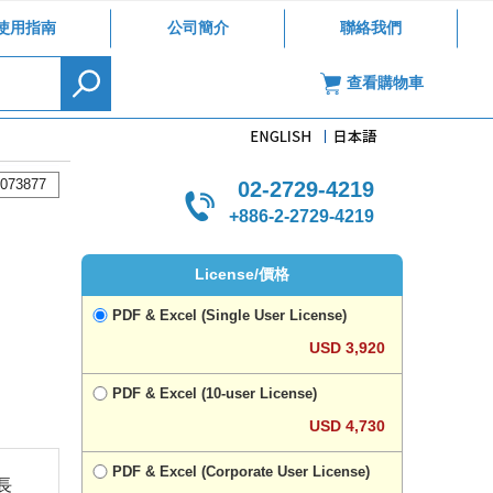
使用指南
公司簡介
聯絡我們
查看購物車
073877
02-2729-4219
+886-2-2729-4219
License/價格
PDF & Excel (Single User License)
USD 3,920
PDF & Excel (10-user License)
USD 4,730
PDF & Excel (Corporate User License)
長