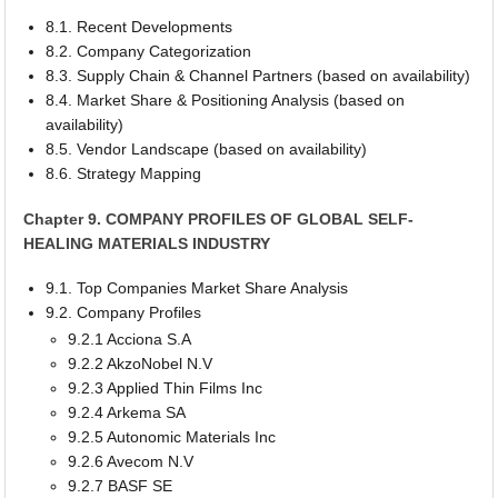
8.1. Recent Developments
8.2. Company Categorization
8.3. Supply Chain & Channel Partners (based on availability)
8.4. Market Share & Positioning Analysis (based on
availability)
8.5. Vendor Landscape (based on availability)
8.6. Strategy Mapping
Chapter 9. COMPANY PROFILES OF GLOBAL SELF-
HEALING MATERIALS INDUSTRY
9.1. Top Companies Market Share Analysis
9.2. Company Profiles
9.2.1 Acciona S.A
9.2.2 AkzoNobel N.V
9.2.3 Applied Thin Films Inc
9.2.4 Arkema SA
9.2.5 Autonomic Materials Inc
9.2.6 Avecom N.V
9.2.7 BASF SE