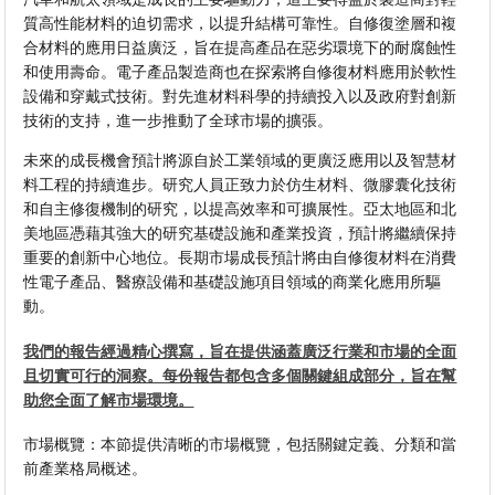
質高性能材料的迫切需求，以提升結構可靠性。自修復塗層和複
合材料的應用日益廣泛，旨在提高產品在惡劣環境下的耐腐蝕性
和使用壽命。電子產品製造商也在探索將自修復材料應用於軟性
設備和穿戴式技術。對先進材料科學的持續投入以及政府對創新
技術的支持，進一步推動了全球市場的擴張。
未來的成長機會預計將源自於工業領域的更廣泛應用以及智慧材
料工程的持續進步。研究人員正致力於仿生材料、微膠囊化技術
和自主修復機制的研究，以提高效率和可擴展性。亞太地區和北
美地區憑藉其強大的研究基礎設施和產業投資，預計將繼續保持
重要的創新中心地位。長期市場成長預計將由自修復材料在消費
性電子產品、醫療設備和基礎設施項目領域的商業化應用所驅
動。
我們的報告經過精心撰寫，旨在提供涵蓋廣泛行業和市場的全面
且切實可行的洞察。每份報告都包含多個關鍵組成部分，旨在幫
助您全面了解市場環境。
市場概覽：本節提供清晰的市場概覽，包括關鍵定義、分類和當
前產業格局概述。