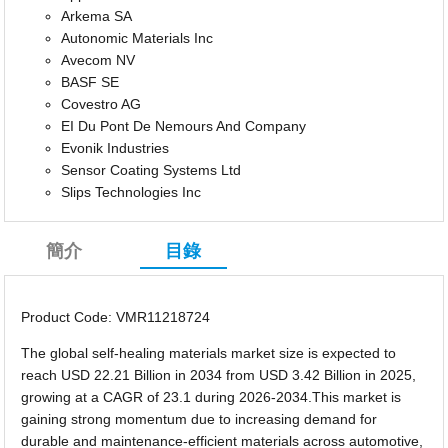
Arkema SA
Autonomic Materials Inc
Avecom NV
BASF SE
Covestro AG
EI Du Pont De Nemours And Company
Evonik Industries
Sensor Coating Systems Ltd
Slips Technologies Inc
簡介
目錄
Product Code: VMR11218724
The global self-healing materials market size is expected to
reach USD 22.21 Billion in 2034 from USD 3.42 Billion in 2025,
growing at a CAGR of 23.1 during 2026-2034.This market is
gaining strong momentum due to increasing demand for
durable and maintenance-efficient materials across automotive,