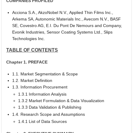
COMPANIES PROFILED
Acciona S.A., AkzoNobel N.V., Applied Thin Films Inc.,
Arkema SA, Autonomic Materials Inc., Avecom N.V., BASF
SE, Covestro AG, E.I. Du Pont De Nemours and Company,
Evonik Industries, Sensor Coating Systems Ltd., Slips
Technologies Inc.
TABLE OF CONTENTS
Chapter 1. PREFACE
1.1. Market Segmentation & Scope
1.2. Market Definition
1.3. Information Procurement
1.3.1 Information Analysis
1.3.2 Market Formulation & Data Visualization
1.3.3 Data Validation & Publishing
1.4. Research Scope and Assumptions
1.4.1 List of Data Sources