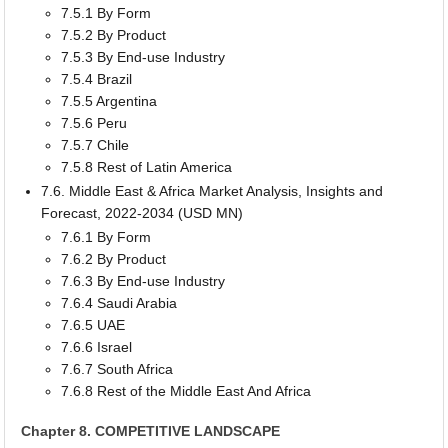
7.5.1 By Form
7.5.2 By Product
7.5.3 By End-use Industry
7.5.4 Brazil
7.5.5 Argentina
7.5.6 Peru
7.5.7 Chile
7.5.8 Rest of Latin America
7.6. Middle East & Africa Market Analysis, Insights and
Forecast, 2022-2034 (USD MN)
7.6.1 By Form
7.6.2 By Product
7.6.3 By End-use Industry
7.6.4 Saudi Arabia
7.6.5 UAE
7.6.6 Israel
7.6.7 South Africa
7.6.8 Rest of the Middle East And Africa
Chapter 8. COMPETITIVE LANDSCAPE