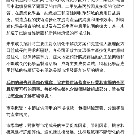
展中繼續發揮至關重要的作用。二甲氨基丙胺因其多樣的化學性
質，在農業化學品、紡織加工和腐蝕抑制劑領域的應用日益廣
泛。製造流程的技術進步正在提高產品的純度和運作效率。對特
種化學品投資的增加以及在工業生產中應用範圍的擴大，進一步
加速了已開發經濟體和新興經濟體的市場成長。
未來成長預計將主要由對永續化學解決方案和先進個人護理配方
日益成長的需求所驅動。各公司正致力於環保生產技術和供應鏈
最佳化，以保持競爭力。亞太地區預計將憑藉強勁的工業擴張和
不斷成長的化學品製造活動，成為主要成長區域。特種化學品應
用領域的持續研發有望為長期市場發展創造新的機會。
我們的報告經過精心撰寫，旨在提供涵蓋廣泛行業和市場的全面
且切實可行的洞察。每份報告都包含幾個關鍵組成部分，旨在幫
助您全面了解市場環境：
市場概覽：本節提供清晰的市場概覽，包括關鍵定義、分類和當
前產業格局。
市場動態：對影響市場成長的主要促進因素、限制因素、機會和
挑戰進行詳細評估。這包括技術發展、法律規範和不斷變化的行