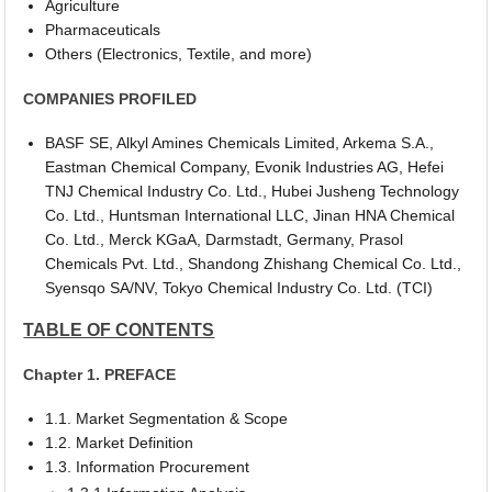
Agriculture
Pharmaceuticals
Others (Electronics, Textile, and more)
COMPANIES PROFILED
BASF SE, Alkyl Amines Chemicals Limited, Arkema S.A.,
Eastman Chemical Company, Evonik Industries AG, Hefei
TNJ Chemical Industry Co. Ltd., Hubei Jusheng Technology
Co. Ltd., Huntsman International LLC, Jinan HNA Chemical
Co. Ltd., Merck KGaA, Darmstadt, Germany, Prasol
Chemicals Pvt. Ltd., Shandong Zhishang Chemical Co. Ltd.,
Syensqo SA/NV, Tokyo Chemical Industry Co. Ltd. (TCI)
TABLE OF CONTENTS
Chapter 1. PREFACE
1.1. Market Segmentation & Scope
1.2. Market Definition
1.3. Information Procurement