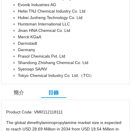
Evonik Industries AG
Hefei TNJ Chemical Industry Co. Ltd
Hubei Jusheng Technology Co. Ltd
Huntsman International LLC
Jinan HNA Chemical Co. Ltd
Merck KGaA
Darmstadt
Germany
Prasol Chemicals Pvt. Ltd
Shandong Zhishang Chemical Co. Ltd
Syensqo SA/NV
Tokyo Chemical Industry Co. Ltd.（TCI）
簡介
目錄
Product Code: VMR112118111
The global dimethylaminopropylamine market size is expected
to reach USD 28.69 Million in 2034 from USD 19.54 Million in