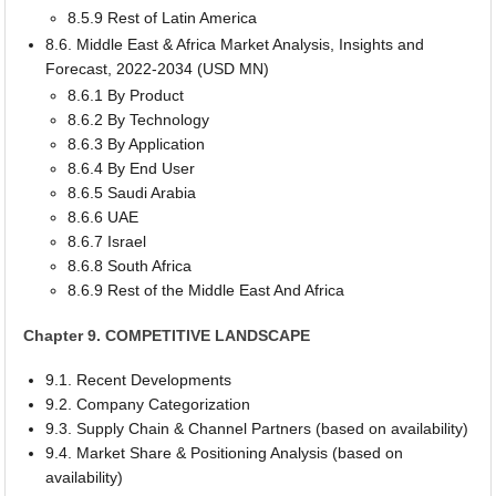
8.5.9 Rest of Latin America
8.6. Middle East & Africa Market Analysis, Insights and
Forecast, 2022-2034 (USD MN)
8.6.1 By Product
8.6.2 By Technology
8.6.3 By Application
8.6.4 By End User
8.6.5 Saudi Arabia
8.6.6 UAE
8.6.7 Israel
8.6.8 South Africa
8.6.9 Rest of the Middle East And Africa
Chapter 9. COMPETITIVE LANDSCAPE
9.1. Recent Developments
9.2. Company Categorization
9.3. Supply Chain & Channel Partners (based on availability)
9.4. Market Share & Positioning Analysis (based on
availability)