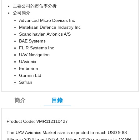
主要公司的市佔率分析
公司簡介
Advanced Micro Devices Inc
Meteksan Defence Industry Inc
Scandinavian Avionics A/S
BAE Systems
FLIR Systems Inc
UAV Navigation
UAvionix
Emberion
Garmin Ltd
Safran
簡介
目錄
Product Code: VMR112110427
The UAV Avionics Market size is expected to reach USD 9.88
Billion in 2034 from USD 4.24 Billion (2025) growing at a CAGR