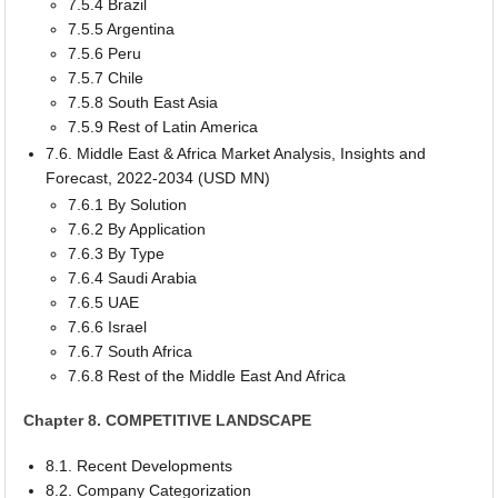
7.5.4 Brazil
7.5.5 Argentina
7.5.6 Peru
7.5.7 Chile
7.5.8 South East Asia
7.5.9 Rest of Latin America
7.6. Middle East & Africa Market Analysis, Insights and
Forecast, 2022-2034 (USD MN)
7.6.1 By Solution
7.6.2 By Application
7.6.3 By Type
7.6.4 Saudi Arabia
7.6.5 UAE
7.6.6 Israel
7.6.7 South Africa
7.6.8 Rest of the Middle East And Africa
Chapter 8. COMPETITIVE LANDSCAPE
8.1. Recent Developments
8.2. Company Categorization