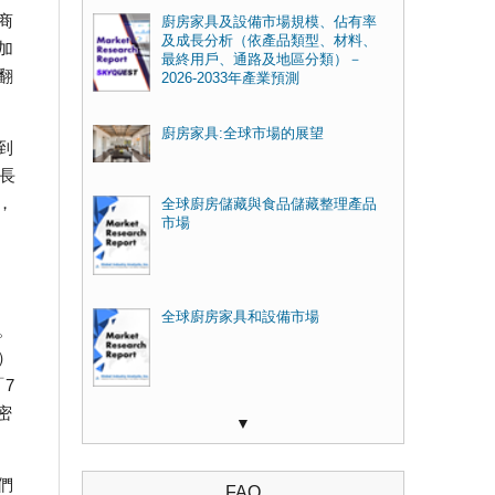
商
廚房家具及設備市場規模、佔有率
及成長分析（依產品類型、材料、
加
最終用戶、通路及地區分類）－
翻
2026-2033年產業預測
廚房家具:全球市場的展望
到
成長
，
全球廚房儲藏與食品儲藏整理產品
市場
全球廚房家具和設備市場
。
）
7
密
▼
們
FAQ