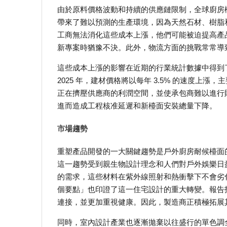
由於原料價格波動和持續的供應鏈限制，全球廚房
帶來了難以預測的生產環境，因為天然石材、樹脂
工商無法消化這些成本上漲，他們可能被迫提高產
新專案時猶豫不決。此外，物流方面的挑戰常常導
這些成本上漲的影響在近期的行業統計數據中得到了清
2025 年，建材價格將以每年 3.5% 的速度
正在擠壓供應商的利潤空間，並使承包商難以進行
進而造成工程核准延遲和新檯面安裝總量下降。
市場趨勢
重塑產品開發的一大關鍵趨勢是戶外廚房耐候檯面
這一趨勢受到親生物設計理念和人們對戶外娛樂日
的需求，這些材料在紫外線照射和熱衝擊下不會劣化。
個要點」也印證了這一住宅設計的重大轉變。報告
連接，並更加重視健康。因此，製造商正積極拓展
同時，室內設計產業也逐漸拋棄以往盛行的單色調