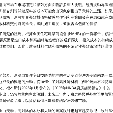
檯面市場在市場穩定和擴張方面面臨許多重大挑戰。經濟波動為製造
和黏合劑等關鍵原料的成本可能會出現急劇且出乎意料的上漲。如果
品價格，這可能會導致對價格敏感的住宅和商業開發商在啟動或完成
致材料交付時間延長，擾亂施工進度，並損害承包商的信譽。
楚的體現。根據全美住宅建築商協會 (NAHB) 的一份報告，預計
上漲，主要原因是進口成本和高能耗製造程序的通膨壓力。投入成本的持續
財務規劃。因此，建築材料供應和價格的不確定性導致市場情緒謹慎
的普及。這源自於住宅日益將功能性的生活空間與戶外空間融為一體
益成長的興趣的推動，從而催生了對高性能材料（例如燒結石和瓷磚
福布斯於2025年1月發布的《2025年NKBA廚房趨勢報告》中的「
指出，53%的業內專家預測，未來三年內，廚房將與戶外空間更加緊
其耐候產品線，以搶佔這個不斷成長的家居裝修市場。
全白美學，高對比的木紋和大膽的圖案設計也越來越受歡迎。設計師