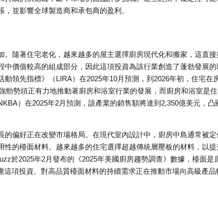
張，並影響全球製造商和承包商的盈利。
加。隨著住宅老化，越來越多的屋主選擇廚房現代化和搬家，這直接
程中價值較高的組成部分，因此這項投資為該行業創造了蓬勃發展的
先指標》（LIRA）在2025年10月預測，到2026年初，住宅在
一強勁勢頭正有力地推動著廚房和浴室行業的發展，而廚房和浴室是住
BA）在2025年2月預測，該產業的銷售額將達到2,350億美元，凸
長的偏好正在改變市場格局。在現代室內設計中，廚房中島通常被定
用性的檯面材料。越來越多的住宅選擇超越傳統層壓板的材料，以提
zz於2025年2月發布的《2025年美國廚房趨勢調查》數據，檯面是
考慮這項投資。對高品質檯面材料的持續需求正在推動市場向高級產品