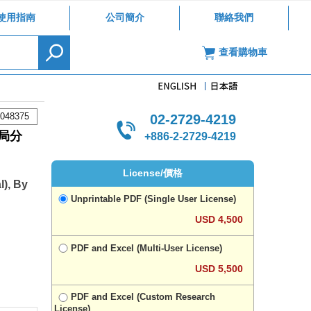
使用指南
公司簡介
聯絡我們
查看購物車
048375
02-2729-4219
局分
+886-2-2729-4219
License/價格
l), By
Unprintable PDF (Single User License)
USD 4,500
PDF and Excel (Multi-User License)
USD 5,500
PDF and Excel (Custom Research
License)