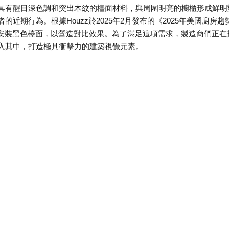
具有醒目深色調和突出木紋的檯面材料，與周圍明亮的櫥櫃形成鮮明
近期行為。根據Houzz於2025年2月發布的《2025年美國廚房趨
上安裝黑色檯面，以營造對比效果。為了滿足這項需求，製造商們正在
入其中，打造極具衝擊力的建築視覺元素。