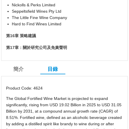
Nickolls & Perks Limited
Seppeltsfield Wines Pty Ltd
The Little Fine Wine Company
Hard to Find Wines Limited
第16章 策略建議
第17章：關於研究公司及免責聲明
簡介
目錄
Product Code: 4624
The Global Fortified Wine Market is projected to expand
significantly, rising from USD 19.02 Billion in 2025 to USD 31.05
Billion by 2031, at a compound annual growth rate (CAGR) of
8.51%. Fortified wine, defined as an alcoholic beverage created
by adding a distilled spirit like brandy to wine during or after