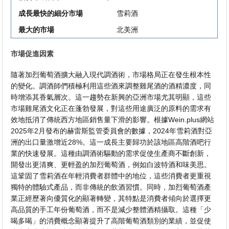
成長最快的細分市場
雪莉酒
最大的市場
北美洲
市場促進因素
隨著加烈葡萄酒擴大融入現代調酒術，市場格局正在發生根本性
的變化。調酒師們積極利用這些酒來調整雞尾酒的酒精濃度，同
時增添其香氣層次。這一趨勢在新興的亞洲市場尤其明顯，這些
市場雞尾酒文化正在蓬勃發展，對這些用途廣泛的原料的需求有
效地抵消了傳統西方地區銷售量下滑的影響。根據Wein.plus網站
2025年2月發布的赫雷斯監管委員會的數據，2024年雪莉酒對亞
洲的出口量激增近28%。這一成長主要歸功於該地區高階酒吧行
業的快速發展。這種由調酒術驅動的需求促使生產商不斷創新，
開發出更清爽、更輕盈的加烈葡萄酒，例如白波特酒和味美思。
這鞏固了雪莉酒在年輕消費者群體中的地位，這些消費者更重視
獨特的體驗式產品，而非傳統的飲酒習慣。同時，加烈葡萄酒產
業正經歷著向優質化的顯著轉變，其特點是消費者傾向於選擇更
高品質的手工年份葡萄酒，而不是減少整體酒精攝取。這種「少
喝多喝」的消費概念顯著提升了高階葡萄酒類別的業績，並促使