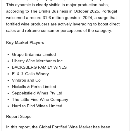
This dynamic is clearly visible in major production hubs;
according to The Drinks Business in October 2025, Portugal
welcomed a record 31.6 million guests in 2024, a surge that
fortified wine producers are actively leveraging to boost direct
sales and reframe consumer perceptions of the category.
Key Market Players
Grape Britannia Limited
Liberty Wine Merchants Inc
BACKSBERG FAMILY WINES
E. & J. Gallo Winery
Vinbros and Co
Nickolls & Perks Limited
Seppeltsfield Wines Pty Ltd
The Little Fine Wine Company
Hard to Find Wines Limited
Report Scope
In this report, the Global Fortified Wine Market has been