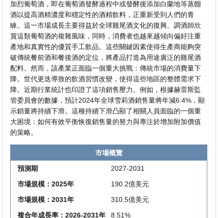
加烈葡萄酒，即在葡萄酒發酵過程中或發酵後添加白蘭地等蒸餾
酒以提高酒精濃度和穩定性的酒精飲料，正重新受到人們的青
睞。這一市場成長主要得益於全球雞尾酒文化的復興。調酒師欣
賞這類葡萄酒的複雜風味，同時，消費者也越來越傾向偏好注重
產地和真實性的優質手工飲品。這些關鍵因素使得生產商能夠突
破傳統餐前酒和餐後酒的定位，將產品打造為用途廣泛的雞尾酒
配料。然而，該產業正面臨一個重大挑戰：傳統市場的消費量下
降。世代更迭導致的飲酒習慣改變，使得這些地區的整體需求下
降。近期行業統計也印證了這項銷售壓力。例如，根據赫雷斯監
管委員會的數據，預計2024年全球雪莉​​酒銷售量將年減6.4%，顯
示銷量將持續下滑。這種持續下滑凸顯了相關人員面臨的一個重
大困境：如何有效平衡恢復銷售量的努力與專注於增加附加價值
的策略。
市場概覽
預測期
2027-2031
市場規模：2025年
190.2億美元
市場規模：2031年
310.5億美元
複合年成長率：2026-2031年
8.51%