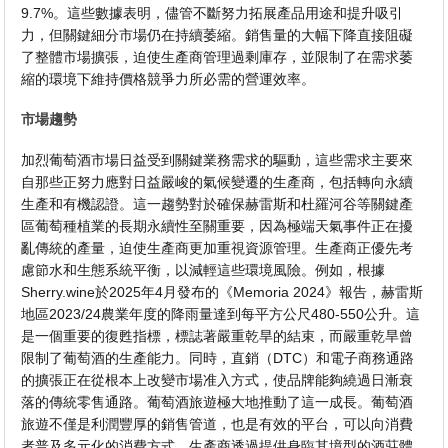
9.7%。這些數據表明，儘管不斷努力拓展產品用途和提升吸引
力，但關鍵細分市場仍在持續萎縮。銷售量的大幅下降直接阻礙
了整體市場擴張，迫使生產商管理過剩庫存，並限制了在需求萎
縮的環境下維持價格競爭力所必需的營運效率。
市場趨勢
加烈葡萄酒市場日益受到關鍵業務需求的驅動，這些需求主要來
自那些正努力應對日益嚴峻的氣候變遷的生產商，包括轉向永續
生產和有機認證。這一趨勢對於確保赫雷斯和杜羅河谷等關鍵產
區葡萄種植業的長期永續性至關重要，因為極端天氣事件正在擾
亂傳統的產量，迫使生產商更加重視資源管理。生產商正優先考
慮節水和生態系統平衡，以減輕這些環境風險。例如，根據
Sherry.wine於2025年4月發布的《Memoria 2024》報告，赫雷斯
地區2023/24農業年度的降雨量達到每平方公尺480-550公升。這
是一個重要的復甦指標，標誌著嚴重乾旱的結束，而嚴重乾旱曾
限制了葡萄酒的生產能力。同時，直銷（DTC）和電子商務通路
的擴張正在從根本上改變市場准入方式，使品牌能夠繞過日漸衰
落的傳統零售通路。葡萄酒旅遊極大地推動了這一成長。葡萄酒
旅遊不僅是利潤豐厚的銷售管道，也是有效的平台，可以向消費
者普及多元化的消費方式。生產商透過提供身臨其境型的酒莊體