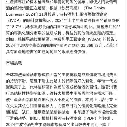
生產商專注於橡木桶陳釀和年份葡萄酒的發布，即便入門級葡萄
酒的整體銷量正在萎縮。根據《飲品商業》（The Drinks
Business）2024年11月報道，波特酒和杜羅河葡萄酒協會
（IVDP）的統計數據顯示，2024年上半年高階波特酒的銷量成長
了18.7%，與標準波特酒的銷量下滑形成鮮明對比。這種專注於品
質的專業化細分市場的強勁成長，得益於其他傳統品類的穩定。
例如，根據馬德拉葡萄酒、刺繡和手工藝協會 (IVBAM) 的報告，
2024 年馬德拉葡萄酒的總銷售量將達到約 31,368 百升，凸顯了
具有原產地證書的加烈葡萄酒的永續經濟價值。
市場挑戰
全球加烈葡萄酒市場成長面臨的主要挑戰是成熟傳統市場消費量
的持續下滑。這種下滑主要是由於代際偏好的變化。年輕一代逐
漸拋棄了上一代將這類酒作為餐前酒或餐後酒的習慣。隨著消費
行為結構性轉變的加深，維持大規模生產所需的潛在需求下降，
使生產商面臨供應過剩和收入不穩定的風險。本質上，該行業正
在失去其核心銷售量驅動力，而僅靠目前的優質化策略無法完全
彌補這一缺口。近期產業業績數據進一步印證了傳統市場銷售量
下滑的趨勢。例如，根據杜羅河波特酒協會（IVDP）的數據，
2024年波特酒對主要傳統市場德國的出口較去年同期下降了