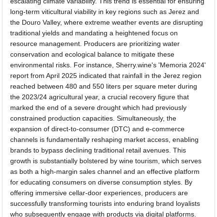
escalating climate variability. This trend is essential for ensuring
long-term viticultural viability in key regions such as Jerez and
the Douro Valley, where extreme weather events are disrupting
traditional yields and mandating a heightened focus on
resource management. Producers are prioritizing water
conservation and ecological balance to mitigate these
environmental risks. For instance, Sherry.wine's 'Memoria 2024'
report from April 2025 indicated that rainfall in the Jerez region
reached between 480 and 550 liters per square meter during
the 2023/24 agricultural year, a crucial recovery figure that
marked the end of a severe drought which had previously
constrained production capacities. Simultaneously, the
expansion of direct-to-consumer (DTC) and e-commerce
channels is fundamentally reshaping market access, enabling
brands to bypass declining traditional retail avenues. This
growth is substantially bolstered by wine tourism, which serves
as both a high-margin sales channel and an effective platform
for educating consumers on diverse consumption styles. By
offering immersive cellar-door experiences, producers are
successfully transforming tourists into enduring brand loyalists
who subsequently engage with products via digital platforms.