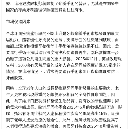
療。這種經濟限制顯著限制了翻瓣手術的普及，尤其是在開發中
國家的專業牙科護理保險覆蓋範圍往往有限。
市場促進因素
全球牙周疾病盛行率的不斷上升是牙齦翻瓣手術市場發展的最大
驅動力。隨著慢性牙周炎的進展，支撐牙齒的組織遭到破壞，而
如齦上潔治和根麵平整術等非手術治療往往效果不佳。因此，需
要進行手術干預以進行深度清潔和促進骨再生。臨床數據進一步
凸顯了這項公共衛生問題的重大影響。 2025年12月，英國政府報
告​​稱，28%擁有天然牙齒的成年人存在牙周袋深度超過3.5毫米的
情況。在這種情況下，通常需要進行手術來阻止疾病進展並防止
牙齒脫落。
同時，全球老年人口的成長是推動牙周手術發展的主要動力。老
年人更容易出現嚴重的牙齦萎縮及相關的全身性健康問題，因
此，為了維持口腔功能和整體生活品質，對有效的牙齦翻瓣手術
的需求持續成長。歐洲牙周病學會2025年5月的數據凸顯了這一關
聯，指出有牙周症狀的人患多種慢性疾病的風險高出15%，這強
調了老年人接受治療的緊迫性。此外，經濟狀況的改善也提高了
人們獲得這些專業治療的機會。美國牙科協會2025年8月報告稱，