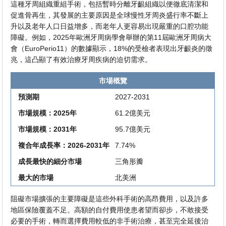
這種牙周組織重組手術，包括暫時分離牙齦組織以便徹底清潔和
促進骨再生，其發展的主要原因是全球慢性牙周炎盛行率不斷上
升以及老年人口日益增多，而老年人更容易出現嚴重的口腔功能
障礙。例如，2025年歐洲牙周病學會舉辦的第11屆歐洲牙周病大
會（EuroPerio11）的數據顯示，18%的受檢者表現出牙齦炎的徵
兆，這凸顯了有效治療牙周疾病的迫切需求。
市場概覽
預測期
2027-2031
市場規模：2025年
61.2億美元
市場規模：2031年
95.7億美元
複合年成長率：2026-2031年
7.74%
成長最快的細分市場
三角形瓣
最大的市場
北美洲
阻礙市場擴張的主要障礙是這些外科手術的高昂費用，以及許多
地區保險覆蓋不足。高額的自付費用使患者望而卻步，不敢接受
必要的手術，轉而選擇費用較低的非手術治療，甚至完全延後治