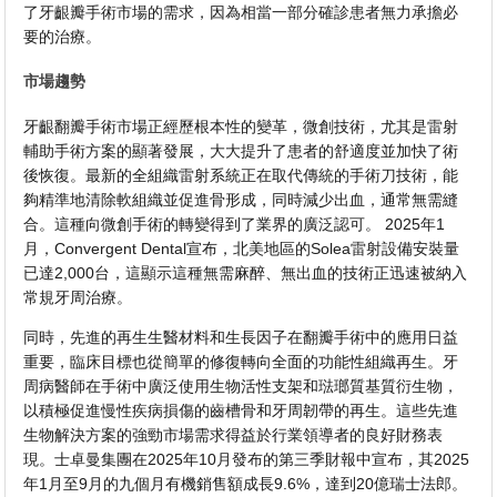
了牙齦瓣手術市場的需求，因為相當一部分確診患者無力承擔必
要的治療。
市場趨勢
牙齦翻瓣手術市場正經歷根本性的變革，微創技術，尤其是雷射
輔助手術方案的顯著發展，大大提升了患者的舒適度並加快了術
後恢復。最新的全組織雷射系統正在取代傳統的手術刀技術，能
夠精準地清除軟組織並促進骨形成，同時減少出血，通常無需縫
合。這種向微創手術的轉變得到了業界的廣泛認可。 2025年1
月，Convergent Dental宣布，北美地區的Solea雷射設備安裝量
已達2,000台，這顯示這種無需麻醉、無出血的技術正迅速被納入
常規牙周治療。
同時，先進的再生生醫材料和生長因子在翻瓣手術中的應用日益
重要，臨床目標也從簡單的修復轉向全面的功能性組織再生。牙
周病醫師在手術中廣泛使用生物活性支架和琺瑯質基質衍生物，
以積極促進慢性疾病損傷的齒槽骨和牙周韌帶的再生。這些先進
生物解決方案的強勁市場需求得益於行業領導者的良好財務表
現。士卓曼集團在2025年10月發布的第三季財報中宣布，其2025
年1月至9月的九個月有機銷售額成長9.6%，達到20億瑞士法郎。