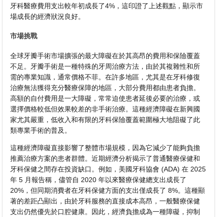
牙科醫療費用支出較年初成長了4%，這印證了上述觀點，顯示市
場成長的經濟狀況良好。
市場挑戰
全球牙瓣手術市場擴張的最大障礙在於其高昂的費用和保險覆蓋
不足。牙瓣手術是一種特殊的牙周治療方法，由於其複雜性和所
需的專業知識，通常價格不菲。在許多地區，尤其是在牙科修復
治療無法獲得充分醫療保障的地區，大部分費用都由患者負擔。
高額的自付費用是一大障礙，常常迫使患者延後必要的治療，或
選擇價格較低但效果較差的非手術治療。這種經濟障礙在新興國
家尤其嚴重，低收入和有限的牙科保險覆蓋範圍極大地阻礙了此
類專業手術的普及。
這種經濟障礙直接影響了整體市場規模，因為它減少了能夠負擔
推薦治療方案的患者群體。近期經濟分析揭示了普通醫療保健和
牙科保健之間存在投資缺口。例如，美國牙科協會 (ADA) 在 2025
年 5 月報告稱，儘管自 2020 年以來醫療保健總支出成長了
20%，但同期消費者在牙科保健方面的支出僅成長了 8%。這種顯
著的差距凸顯出，由於牙科服務的直接成本高昂，一般醫療保健
支出仍然優先於口腔健康。因此，經濟負擔成為一種障礙，抑制