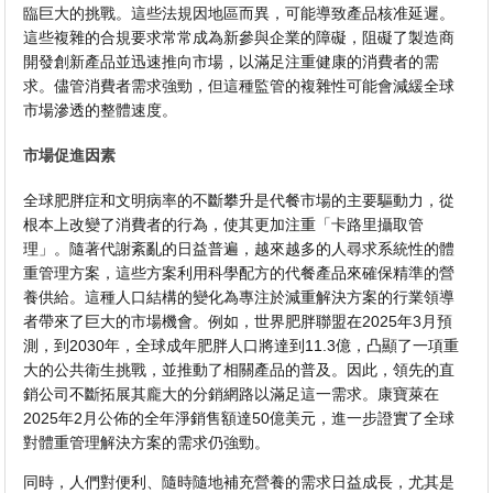
臨巨大的挑戰。這些法規因地區而異，可能導致產品核准延遲。
這些複雜的合規要求常常成為新參與企業的障礙，阻礙了製造商
開發創新產品並迅速推向市場，以滿足注重健康的消費者的需
求。儘管消費者需求強勁，但這種監管的複雜性可能會減緩全球
市場滲透的整體速度。
市場促進因素
全球肥胖症和文明病率的不斷攀升是代餐市場的主要驅動力，從
根本上改變了消費者的行為，使其更加注重「卡路里攝取管
理」。隨著代謝紊亂的日益普遍，越來越多的人尋求系統性的體
重管理方案，這些方案利用科學配方的代餐產品來確保精準的營
養供給。這種人口結構的變化為專注於減重解決方案的行業領導
者帶來了巨大的市場機會。例如，世界肥胖聯盟在2025年3月預
測，到2030年，全球成年肥胖人口將達到11.3億，凸顯了一項重
大的公共衛生挑戰，並推動了相關產品的普及。因此，領先的直
銷公司不斷拓展其龐大的分銷網路以滿足這一需求。康寶萊在
2025年2月公佈的全年淨銷售額達50億美元，進一步證實了全球
對體重管理解決方案的需求仍強勁。
同時，人們對便利、隨時隨地補充營養的需求日益成長，尤其是