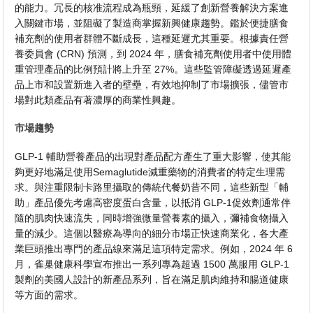
的能力。冗長的核准流程成為瓶頸，延緩了創新營養解決方案進
入關鍵市場，並阻礙了製造商掌握新興健康趨勢。鑑於便捷膳食
補充劑的使用者群體不斷成長，這種延遲尤其重要。根據責任營
養委員會 (CRN) 預測，到 2024 年，膳食補充劑使用者中使用體
重管理產品的比例預計將上升至 27%。這些監管障礙透過延遲產
品上市和設置新進入者的壁壘，有效地抑制了市場擴張，儘管市
場對此類產品有著濃厚的商業性興趣。
市場趨勢
GLP-1 輔助營養產品的出現對產品配方產生了重大影響，使其能
夠更好地滿足使用Semaglutide減重藥物的消費者的特定生理需
求。與注重限制卡路里攝取的傳統代餐奶昔不同，這些新型「輔
助」產品優先考慮高密度蛋白含量，以抵消 GLP-1促效劑通常伴
隨的肌肉快速流失，同時增強微量營養素的攝入，彌補食物攝入
量的減少。這個以醫療為導向的細分市場正快速商業化，各大產
業巨頭推出專門的產品線來滿足這項特定需求。例如，2024 年 6
月，雀巢健康科學宣布推出一系列專為超過 1500 萬服用 GLP-1
製劑的美國人設計的新產品系列，旨在滿足肌肉維持和腸道健康
等方面的需求。