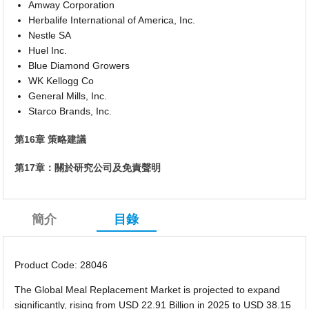
Amway Corporation
Herbalife International of America, Inc.
Nestle SA
Huel Inc.
Blue Diamond Growers
WK Kellogg Co
General Mills, Inc.
Starco Brands, Inc.
第16章 策略建議
第17章：關於研究公司及免責聲明
簡介
目錄
Product Code: 28046
The Global Meal Replacement Market is projected to expand
significantly, rising from USD 22.91 Billion in 2025 to USD 38.15