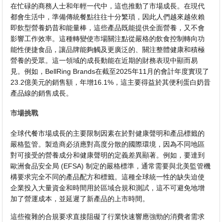
在忙碌的商務人士和年輕一代中，這也推動了市場成長。在現代
都會生活中，準備傳統餐點往往十分繁瑣，因此人們越來越依賴
即飲型營養奶昔和能量棒，這些產品既能提供全面營養，又不會
影響工作效率。這種轉變使市場關注點從嚴格的飲食控制轉向功
能性便捷食品，讓品牌能夠觸及更廣泛的、關注整體健康和積極
營養的受眾。這一領域的成長動能在近期的財務表現中顯而易
見。例如，BellRing Brands在截至2025年11月的會計年度實現了
23.2億美元的銷售額，年增16.1%，這主要得益於其便利蛋白奶昔
產品線的銷售成長。
市場挑戰
全球代餐市場成長的主要限制因素在於對健康聲明和產品標籤的
嚴格監管。製造商必須應對高度分散的國際環境，因為不同地區
對可接受的營養成分和健康聲明的定義差異顯著。例如，要達到
歐洲食品安全局 (EFSA) 制定的嚴格標準，通常需要與北美監管機
構要求完全不同的產品配方和標籤。這種全球統一性的缺失迫使
企業投入大量資金和時間用於區域合規和測試，這不可避免地增
加了營運成本，並延遲了新產品的上市時間。
這些複雜的合規要求直接阻礙了行業快速響應強勁的消費者需求