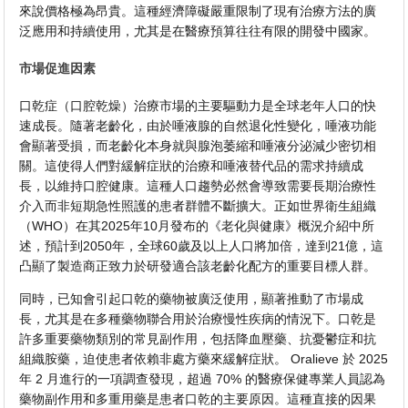
來說價格極為昂貴。這種經濟障礙嚴重限制了現有治療方法的廣
泛應用和持續使用，尤其是在醫療預算往往有限的開發中國家。
市場促進因素
口乾症（口腔乾燥）治療市場的主要驅動力是全球老年人口的快
速成長。隨著老齡化，由於唾液腺的自然退化性變化，唾液功能
會顯著受損，而老齡化本身就與腺泡萎縮和唾液分泌減少密切相
關。這使得人們對緩解症狀的治療和唾液替代品的需求持續成
長，以維持口腔健康。這種人口趨勢必然會導致需要長期治療性
介入而非短期急性照護的患者群體不斷擴大。正如世界衛生組織
（WHO）在其2025年10月發布的《老化與健康》概況介紹中所
述，預計到2050年，全球60歲及以上人口將加倍，達到21億，這
凸顯了製造商正致力於研發適合該老齡化配方的重要目標人群。
同時，已知會引起口乾的藥物被廣泛使用，顯著推動了市場成
長，尤其是在多種藥物聯合用於治療慢性疾病的情況下。口乾是
許多重要藥物類別的常見副作用，包括降血壓藥、抗憂鬱症和抗
組織胺藥，迫使患者依賴非處方藥來緩解症狀。 Oralieve 於 2025
年 2 月進行的一項調查發現，超過 70% 的醫療保健專業人員認為
藥物副作用和多重用藥是患者口乾的主要原因。這種直接的因果