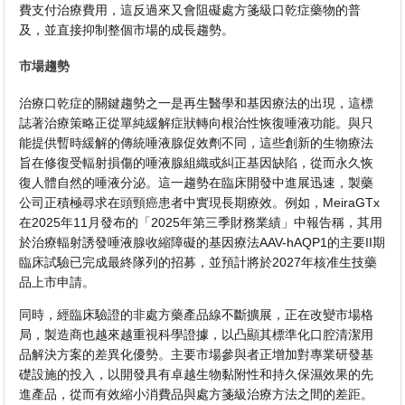
費支付治療費用，這反過來又會阻礙處方箋級口乾症藥物的普
及，並直接抑制整個市場的成長趨勢。
市場趨勢
治療口乾症的關鍵趨勢之一是再生醫學和基因療法的出現，這標
誌著治療策略正從單純緩解症狀轉向根治性恢復唾液功能。與只
能提供暫時緩解的傳統唾液腺促效劑不同，這些創新的生物療法
旨在修復受輻射損傷的唾液腺組織或糾正基因缺陷，從而永久恢
復人體自然的唾液分泌。這一趨勢在臨床開發中進展迅速，製藥
公司正積極尋求在頭頸癌患者中實現長期療效。例如，MeiraGTx
在2025年11月發布的「2025年第三季財務業績」中報告稱，其用
於治療輻射誘發唾液腺收縮障礙的基因療法AAV-hAQP1的主要II期
臨床試驗已完成最終隊列的招募，並預計將於2027年核准生技藥
品上市申請。
同時，經臨床驗證的非處方藥產品線不斷擴展，正在改變市場格
局，製造商也越來越重視科學證據，以凸顯其標準化口腔清潔用
品解決方案的差異化優勢。主要市場參與者正增加對專業研發基
礎設施的投入，以開發具有卓越生物黏附性和持久保濕效果的先
進產品，從而有效縮小消費品與處方箋級治療方法之間的差距。