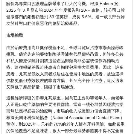
關係為專業口腔護理品牌帶來了巨大的商機。根據 Haleon 於
2025 年 3 月發布的 2024 年年度報告和 20-F 表格，該公司口腔
健康部門的銷售額達到 33 億英鎊，成長 5.6%。這一成長部分歸
功於針對口腔健康惡化的創新治療產品。
市場挑戰
由於治療費用高且健保覆蓋不足，全球口乾症治療市場面臨嚴峻
挑戰。儘管先進的藥物和酶基唾液替代品價格昂貴，但許多公共
和私人醫療保險計劃將這些產品歸類為非必需或僅作為輔助治
療。這種報銷差異迫使患者自掏腰包承擔大量費用。因此，許多
患者，尤其是低收入患者或居住在發展中地區的患者，被迫選擇
價格更低但療效較差的非處方藥，甚至完全停止治療，這反過來
又降低了產品銷量，阻礙了市場滲透。
這種經濟障礙的影響尤其嚴重，因為它主要影響老年人，而老年
人正是口乾症藥物的主要消費群體。當這一核心群體因經濟拮据
而無法獲得必要的治療時，市場的收入成長潛力便會直接下降。
根據美國牙科保險協會（National Association of Dental Plans）
預測，到2025年，只有約70%的老年人擁有牙科保險。如此嚴重
的保險覆蓋不足意味著，很大一部分最弱勢群體將不得不完全自