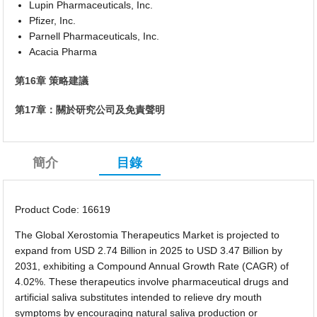
Lupin Pharmaceuticals, Inc.
Pfizer, Inc.
Parnell Pharmaceuticals, Inc.
Acacia Pharma
第16章 策略建議
第17章：關於研究公司及免責聲明
簡介
目錄
Product Code: 16619
The Global Xerostomia Therapeutics Market is projected to
expand from USD 2.74 Billion in 2025 to USD 3.47 Billion by
2031, exhibiting a Compound Annual Growth Rate (CAGR) of
4.02%. These therapeutics involve pharmaceutical drugs and
artificial saliva substitutes intended to relieve dry mouth
symptoms by encouraging natural saliva production or