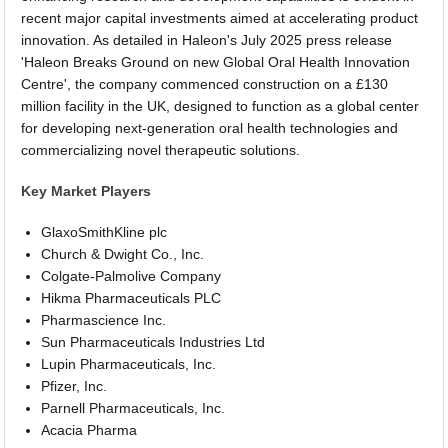
recent major capital investments aimed at accelerating product
innovation. As detailed in Haleon's July 2025 press release
'Haleon Breaks Ground on new Global Oral Health Innovation
Centre', the company commenced construction on a £130
million facility in the UK, designed to function as a global center
for developing next-generation oral health technologies and
commercializing novel therapeutic solutions.
Key Market Players
GlaxoSmithKline plc
Church & Dwight Co., Inc.
Colgate-Palmolive Company
Hikma Pharmaceuticals PLC
Pharmascience Inc.
Sun Pharmaceuticals Industries Ltd
Lupin Pharmaceuticals, Inc.
Pfizer, Inc.
Parnell Pharmaceuticals, Inc.
Acacia Pharma