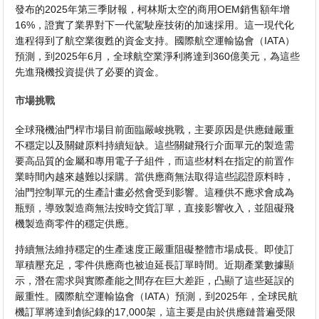
發布的2025年第三季財報，柯林斯太空的商用OEM銷售額年增
16%，證實了業界對下一代駕駛座技術的加速採用。這一現代化
進程得到了航空業復甦的資金支持。國際航空運輸協會（IATA）
預測，到2025年6月，全球航空業淨利將達到360億美元，為這些
先進飛機投資提供了必要的資金。
市場挑戰
全球飛機油門桿市場目前面臨嚴峻挑戰，主要原因是供應鏈嚴重
不穩定以及關鍵原料持續短缺。這些關鍵飛行介面單元的製造需
要高品質的金屬和專用電子子組件，而這些材料在指定的前置作
業時間內越來越難以採購。當供應商無法取得這些認證原料時，
油門控制單元的生產計畫必然會受到影響。這種供不應求會成為
瓶頸，導致製造商無法按時交貨訂單，直接影響收入，並阻礙飛
機製造商零件的穩定供應。
持續無法維持穩定的生產速度正嚴重阻礙整體市場成長。即使訂
單積壓充足，零件供應商也被迫延長訂單時間。近期產業數據顯
示，潛在需求與實際產能之間存在巨大差距，凸顯了這些延誤的
嚴重性。國際航空運輸協會（IATA）預測，到2025年，全球民航
機訂單將達到創紀錄的17,000架，這主要是由於供應鏈普遍受限