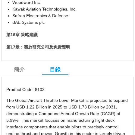
Woodward Inc.
Kawak Aviation Technologies, Inc.
Safran Electronics & Defense
BAE Systems plc
第16章 策略建議
第17章：關於研究公司及免責聲明
簡介
目錄
Product Code: 8103
The Global Aircraft Throttle Lever Market is projected to expand
from USD 1.22 Billion in 2025 to USD 1.73 Billion by 2031,
demonstrating a Compound Annual Growth Rate (CAGR) of
5.99%. This market focuses on manufacturing flight deck
interface components that enable pilots to precisely control
engine thrust and power. Growth in this sector is largely driven