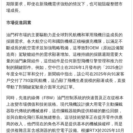
期限要求，即使在新飛機需求強勁的情況下，也可能阻礙整體市
場成長。
市場促進因素
油門桿市場的主要驅動力是全球對民航機和軍用飛機日益成長的
採購需求。各大航空公司和國防機構正積極擴充機隊，以滿足不
斷成長的航空需求並加強戰略戰備，這導致對OEM（原始設備製
造商）駕駛艙組件的需求顯著增加。這種持續的採購週期需要大
量的油門象限組件，這些組件是任何新型飛機引擎管理和推力控
制的關鍵部件。例如，空中巴士在2026年1月發布的「2025會計
年度全年訂單和交付」新聞稿中指出，該公司在2025年向91家客
戶交付了793架民航機，這凸顯了飛機生產規模的顯著成長，直接
帶動了對關鍵駕駛座介面單元的訂單。
同時，先進的線傳（FBW）油門控制系統的快速普及正在從根本
上改變市場價值和技術規格。現代飛機設計擴大用電子主動攔截
器取代傳統的機械連桿，這些攔截器能夠提供精確的數位回饋，
並與自動化飛行系統無縫整合。這項技術變革正在提升零件供應
商的收入，他們現在的角色不再是提供基本的機械操縱桿，而是
提供複雜且富含感測器的航空電子設備。根據RTX於2025年10月