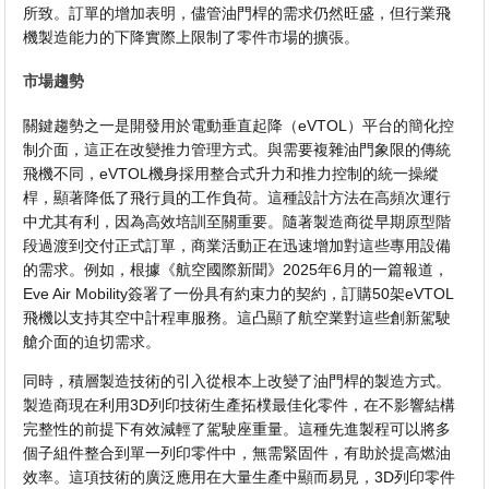
所致。訂單的增加表明，儘管油門桿的需求仍然旺盛，但行業飛
機製造能力的下降實際上限制了零件市場的擴張。
市場趨勢
關鍵趨勢之一是開發用於電動垂直起降（eVTOL）平台的簡化控
制介面，這正在改變推力管理方式。與需要複雜油門象限的傳統
飛機不同，eVTOL機身採用整合式升力和推力控制的統一操縱
桿，顯著降低了飛行員的工作負荷。這種設計方法在高頻次運行
中尤其有利，因為高效培訓至關重要。隨著製造商從早期原型階
段過渡到交付正式訂單，商業活動正在迅速增加對這些專用設備
的需求。例如，根據《航空國際新聞》2025年6月的一篇報道，
Eve Air Mobility簽署了一份具有約束力的契約，訂購50架eVTOL
飛機以支持其空中計程車服務。這凸顯了航空業對這些創新駕駛
艙介面的迫切需求。
同時，積層製造技術的引入從根本上改變了油門桿的製造方式。
製造商現在利用3D列印技術生產拓樸最佳化零件，在不影響結構
完整性的前提下有效減輕了駕駛座重量。這種先進製程可以將多
個子組件整合到單一列印零件中，無需緊固件，有助於提高燃油
效率。這項技術的廣泛應用在大量生產中顯而易見，3D列印零件