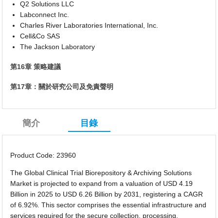
Q2 Solutions LLC
Labconnect Inc.
Charles River Laboratories International, Inc.
Cell&Co SAS
The Jackson Laboratory
第16章 策略建議
第17章：關於研究公司及免責聲明
簡介
目錄
Product Code: 23960
The Global Clinical Trial Biorepository & Archiving Solutions
Market is projected to expand from a valuation of USD 4.19
Billion in 2025 to USD 6.26 Billion by 2031, registering a CAGR
of 6.92%. This sector comprises the essential infrastructure and
services required for the secure collection, processing,