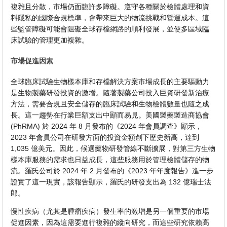
複雜且分散，市場仍面臨許多障礙。遵守各種關於檢體處理和資
料隱私的國際合規標準，會帶來巨大的物流挑戰和營運成本。這
些監管障礙可能會阻礙全球存檔網路的順利發展，並使多區域臨
床試驗的管理更加複雜。
市場促進因素
全球臨床試驗生物樣本庫和存檔解決方案市場成長的主要驅動力
是生物製藥研發投資的激增。隨著製藥公司投入巨資研發新治療
方法，需要合規且安全儲存的臨床試驗和生物檢體數量也隨之成
長。這一趨勢在行業巨額支出中顯而易見。美國製藥製造商協會
(PhRMA) 於 2024 年 8 月發布的《2024 年會員調查》顯示，
2023 年會員公司在研發方面的投資金額創下歷史新高，達到
1,035 億美元。因此，候選藥物研發管線不斷擴展，對第三方生物
樣本庫服務的需求也日益成長，這些服務用於管理檢體儲存的物
流。羅氏公司於 2024 年 2 月發布的《2023 年年度報告》進一步
證實了這一現實，該報告顯示，羅氏的研發支出為 132 億瑞士法
郎。
慢性疾病（尤其是腫瘤疾病）發生率的激增是另一個重要的市場
促進因素，因為這需要進行複雜的縱向研究，而這些研究依賴高