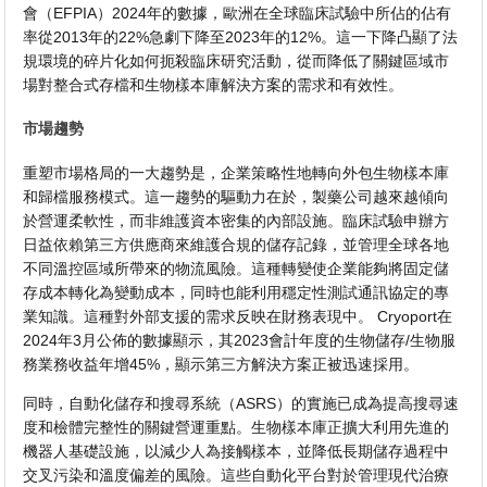
會（EFPIA）2024年的數據，歐洲在全球臨床試驗中所佔的佔有
率從2013年的22%急劇下降至2023年的12%。這一下降凸顯了法
規環境的碎片化如何扼殺臨床研究活動，從而降低了關鍵區域市
場對整合式存檔和生物樣本庫解決方案的需求和有效性。
市場趨勢
重塑市場格局的一大趨勢是，企業策略性地轉向外包生物樣本庫
和歸檔服務模式。這一趨勢的驅動力在於，製藥公司越來越傾向
於營運柔軟性，而非維護資本密集的內部設施。臨床試驗申辦方
日益依賴第三方供應商來維護合規的儲存記錄，並管理全球各地
不同溫控區域所帶來的物流風險。這種轉變使企業能夠將固定儲
存成本轉化為變動成本，同時也能利用穩定性測試通訊協定的專
業知識。這種對外部支援的需求反映在財務表現中。 Cryoport在
2024年3月公佈的數據顯示，其2023會計年度的生物儲存/生物服
務業務收益年增45%，顯示第三方解決方案正被迅速採用。
同時，自動化儲存和搜尋系統（ASRS）的實施已成為提高搜尋速
度和檢體完整性的關鍵營運重點。生物樣本庫正擴大利用先進的
機器人基礎設施，以減少人為接觸樣本，並降低長期儲存過程中
交叉污染和溫度偏差的風險。這些自動化平台對於管理現代治療