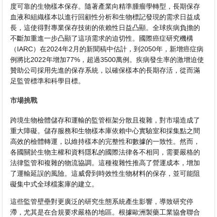
度可靠的生物樣本保存。隨著產業向精準腫瘤學轉型，長期保存
血液和組織樣本以進行回顧性分析和生物標記發現的需求日益成
長，這使得對專業保存技術的依賴性日益凸顯。全球疾病負擔的
不斷加重進一步凸顯了這項需求的迫切性。國際癌症研究機構
（IARC）在2024年2月的新聞稿中估計，到2050年，新增癌症病
例將比2022年增加77%，超過3500萬例。疾病發生率的激增迫使
贊助公司採用先進的保存系統，以確保樣本的長期存活，從而滿
足監管標準和科學目標。
市場挑戰
跨境生物檢體儲存和運輸的監管框架分散且複雜，對市場造成了
重大障礙。儲存服務和生物樣本庫依賴中心實驗室和採集點之間
高效的檢體轉運，以維持樣本的完整性和數據的一致性。然而，
各國關於生物主權和資料隱私的國際法律各不相同，需要嚴格的
法律監管和複雜的物流協調。這種複雜性推高了營運成本，增加
了運輸延誤的風險。這威脅到時效性生物材料的保存，並可能阻
礙集中式全球檔案庫的建立。
這些監管壁壘對更廣泛的研究生態系統產生影響，導致研究停
滯，尤其是在合規要求嚴格的地區。根據歐洲製藥工業協會聯合