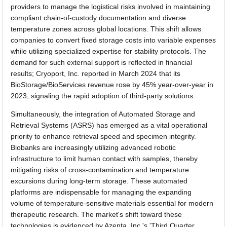
providers to manage the logistical risks involved in maintaining
compliant chain-of-custody documentation and diverse
temperature zones across global locations. This shift allows
companies to convert fixed storage costs into variable expenses
while utilizing specialized expertise for stability protocols. The
demand for such external support is reflected in financial
results; Cryoport, Inc. reported in March 2024 that its
BioStorage/BioServices revenue rose by 45% year-over-year in
2023, signaling the rapid adoption of third-party solutions.
Simultaneously, the integration of Automated Storage and
Retrieval Systems (ASRS) has emerged as a vital operational
priority to enhance retrieval speed and specimen integrity.
Biobanks are increasingly utilizing advanced robotic
infrastructure to limit human contact with samples, thereby
mitigating risks of cross-contamination and temperature
excursions during long-term storage. These automated
platforms are indispensable for managing the expanding
volume of temperature-sensitive materials essential for modern
therapeutic research. The market's shift toward these
technologies is evidenced by Azenta, Inc.'s 'Third Quarter