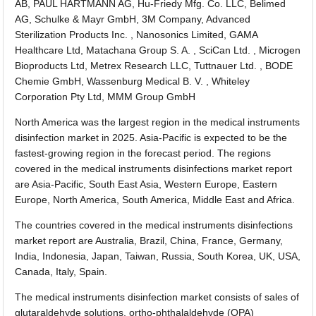
AB, PAUL HARTMANN AG, Hu-Friedy Mfg. Co. LLC, Belimed
AG, Schulke & Mayr GmbH, 3M Company, Advanced
Sterilization Products Inc. , Nanosonics Limited, GAMA
Healthcare Ltd, Matachana Group S. A. , SciCan Ltd. , Microgen
Bioproducts Ltd, Metrex Research LLC, Tuttnauer Ltd. , BODE
Chemie GmbH, Wassenburg Medical B. V. , Whiteley
Corporation Pty Ltd, MMM Group GmbH
North America was the largest region in the medical instruments
disinfection market in 2025. Asia-Pacific is expected to be the
fastest-growing region in the forecast period. The regions
covered in the medical instruments disinfections market report
are Asia-Pacific, South East Asia, Western Europe, Eastern
Europe, North America, South America, Middle East and Africa.
The countries covered in the medical instruments disinfections
market report are Australia, Brazil, China, France, Germany,
India, Indonesia, Japan, Taiwan, Russia, South Korea, UK, USA,
Canada, Italy, Spain.
The medical instruments disinfection market consists of sales of
glutaraldehyde solutions, ortho-phthalaldehyde (OPA)