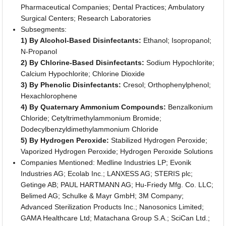
Pharmaceutical Companies; Dental Practices; Ambulatory
Surgical Centers; Research Laboratories
Subsegments:
1) By Alcohol-Based Disinfectants:
Ethanol; Isopropanol;
N-Propanol
2) By Chlorine-Based Disinfectants:
Sodium Hypochlorite;
Calcium Hypochlorite; Chlorine Dioxide
3) By Phenolic Disinfectants:
Cresol; Orthophenylphenol;
Hexachlorophene
4) By Quaternary Ammonium Compounds:
Benzalkonium
Chloride; Cetyltrimethylammonium Bromide;
Dodecylbenzyldimethylammonium Chloride
5) By Hydrogen Peroxide:
Stabilized Hydrogen Peroxide;
Vaporized Hydrogen Peroxide; Hydrogen Peroxide Solutions
Companies Mentioned: Medline Industries LP; Evonik
Industries AG; Ecolab Inc.; LANXESS AG; STERIS plc;
Getinge AB; PAUL HARTMANN AG; Hu-Friedy Mfg. Co. LLC;
Belimed AG; Schulke & Mayr GmbH; 3M Company;
Advanced Sterilization Products Inc.; Nanosonics Limited;
GAMA Healthcare Ltd; Matachana Group S.A.; SciCan Ltd.;