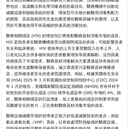
及生物技術驅動的感染控制解決方案的推廣。預測期內的關鍵趨
勢包括：低溫酶法和化學消毒過程的最佳化、醫療機構中自動化
滅菌追蹤和檢驗系統的部署、環保型可生物分解醫用消毒劑配方
的開發、高表面相容性先進抗菌塗層在醫療器械中的應用，以及
用於可重複使用手術器械的快速高效消毒技術。
醫療相關感染 (HSI) 的增加預計將推動醫療器材消毒市場的成長。
HSI 是指患者在醫療機構接受治療期間感染的疾病，可能影響患者
安全和臨床療效。 HSI 發病率的上升主要受醫院入住率上升、人
口老化以及合併多種疾病的患者數量增加等因素驅動，這些因素
持續推高了市場需求。醫療器材消毒解決方案透過提供有效的消
毒技術來支援醫療保健系統，減少透過受污染醫療器材傳播感
染，從而確保更安全的患者照護環境。例如，根據英國衛生安全
局 (HSA) 2025 年 3 月和英國疾病管制與預防中心 (CDC) 2024
年 1 月的報告，美國國家醫院感染監測網路 (NHSN) 所有外科手
術類別的手術部位感染 (SSI) 標準化感染率 (SIR) 年增約 4%。因
此，醫療相關感染的日益增多，加上更嚴格的感染控制要求和提
高醫療安全的努力，正在推動醫療器材消毒市場的成長。
醫療設備滅菌市場的領導者正致力於低溫滅菌技術的進步，例如
氣化過氧化氫（VHP）系統，以有效處理對熱敏感的醫療設備，
同時保持材料完整性並確保高水平的微生物去除。氣化過氧化氫