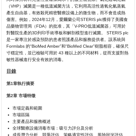
（VHP）滅菌是一種低溫滅菌方法，它利用高活性過氧化氫蒸氣
產生自由基，有效殺死精密醫療設備上的微生物，而不會造成熱
傷害。例如，2024年12月，愛爾蘭公司STERIS plc獲得了美國食
品藥物管理局（FDA）的批准，其「V-PRO低溫滅菌器」可用於
對醫院生產的3D列印手術導板和解剖模型進行滅菌。 STERIS plc
是一家專注於感染預防的患者照護產品和服務提供者。該系統與
Formlabs 的“BioMed Amber”和“BioMed Clear”樹脂相容，確保尺
寸穩定性，並已檢驗可用於 43 種以上的不同材料，從而支援對熱
敏性器械進行安全有效的消毒。
目錄
第1章執行摘要
第2章 市場特徵
市場定義和範圍
市場區隔
主要產品和服務概述
全球醫療設備消毒市場：吸引力評分及分析
成長潛力分析、競爭評估、策略適宜性評估、風險狀況評估