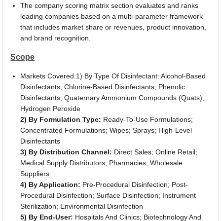
The company scoring matrix section evaluates and ranks
leading companies based on a multi-parameter framework
that includes market share or revenues, product innovation,
and brand recognition.
Scope
Markets Covered:1) By Type Of Disinfectant: Alcohol-Based
Disinfectants; Chlorine-Based Disinfectants; Phenolic
Disinfectants; Quaternary Ammonium Compounds (Quats);
Hydrogen Peroxide
2) By Formulation Type:
Ready-To-Use Formulations;
Concentrated Formulations; Wipes; Sprays; High-Level
Disinfectants
3) By Distribution Channel:
Direct Sales; Online Retail;
Medical Supply Distributors; Pharmacies; Wholesale
Suppliers
4) By Application:
Pre-Procedural Disinfection; Post-
Procedural Disinfection; Surface Disinfection; Instrument
Sterilization; Environmental Disinfection
5) By End-User:
Hospitals And Clinics; Biotechnology And