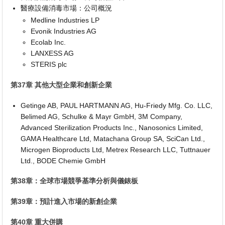
醫療設備消毒市場：公司概況
Medline Industries LP
Evonik Industries AG
Ecolab Inc.
LANXESS AG
STERIS plc
第37章 其他大型企業和創新企業
Getinge AB, PAUL HARTMANN AG, Hu-Friedy Mfg. Co. LLC,
Belimed AG, Schulke & Mayr GmbH, 3M Company,
Advanced Sterilization Products Inc., Nanosonics Limited,
GAMA Healthcare Ltd, Matachana Group SA, SciCan Ltd.,
Microgen Bioproducts Ltd, Metrex Research LLC, Tuttnauer
Ltd., BODE Chemie GmbH
第38章：全球市場競爭基準分析與儀錶板
第39章：預計進入市場的新創企業
第40章 重大併購