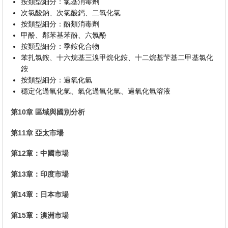
按類型細分：氯基消毒劑
次氯酸鈉、次氯酸鈣、二氧化氯
按類型細分：酚類消毒劑
甲酚、鄰苯基苯酚、六氯酚
按類型細分：季銨化合物
苯扎氯銨、十六烷基三溴甲烷化銨、十二烷基芐基二甲基氯化
銨
按類型細分：過氧化氫
穩定化過氧化氫、氣化過氧化氫、過氧化氫溶液
第10章 區域與國別分析
第11章 亞太市場
第12章：中國市場
第13章：印度市場
第14章：日本市場
第15章：澳洲市場