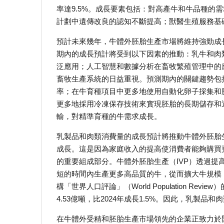
率達9.5%。成長要素包括：對高產牛和牛品種的
計劃中遺傳改良的認知不斷提高；獸醫生殖服務基
預計未來幾年，牛體外胚胎生產市場將維持強勁成長，2
期內的成長預計將受到以下因素的推動：乳牛和肉
泛應用；人工智慧和數據分析在畜牧繁殖管理中的
畜牧生產系統的日益重視。預測期內的關鍵趨勢包
率；在牛育種項目中更多地使用自動化卵子採集和
更多地採用冷凍保存技術來實現胚胎的長期儲存和
輸，對精準育種的牛需求成長。
乳製品和肉類消費量的成長預計將推動牛體外胚胎
成長。這是因為家庭收入的提高使消費者能夠購買
的重要組成部分。牛體外胚胎生產（IVP）透過
短的時間內生產更多高品質的牛，從而擴大牛規模
構「世界人口評論」（World Population Re
4.53億噸，比2024年成長1.5%。因此，乳
在牛體外受精和胚胎生產市場領先的企業正致力於