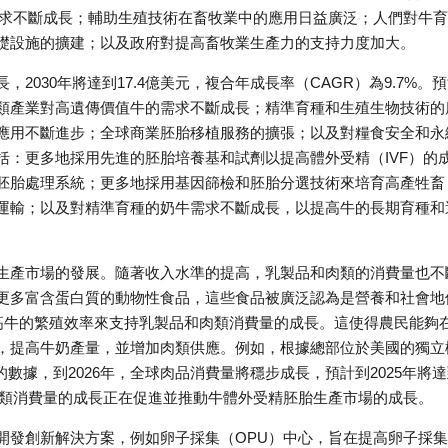
需求不斷成長；輔助生殖技術在畜牧業中的應用日益廣泛；人們對牛
礎設施的擴建；以及政府對提高畜牧業生產力的支持力度加大。
030年將達到17.4億美元，複合年成長率（CAGR）為9.7%。
類產業對高遺傳價值牛的需求不斷成長；精準育種和生殖生物技術的
應用不斷進步；全球商業胚胎移植服務的擴張；以及對糧食安全和永
括：更多地採用先進的胚胎培養基和試劑以提高體外受精（IVF）的
胚胎處理系統；更多地採用基因篩檢和胚胎分選技術來培育高產牲畜
運輸；以及對精準育種的奶牛需求不斷成長，以提高牛的長期育種和
生產市場的發展。隨著收入水準的提高，乳製品和肉類的消費量也不
更多富含蛋白質的動物性食品，這些食品被廣泛認為是營養和社會地
提高牛的繁殖效率來支持乳製品和肉類消費量的成長。這使得農民能夠
，提高牛奶產量，並增加肉類供應。例如，根據總部位於美國的獨立
view）的數據，到2026年，全球肉品消費量將穩步成長，預計到2025年將
製品和肉類消費量的成長正在促進並推動牛體外受精胚胎生產市場的成長。
開發創新解決方案，例如卵子採集（OPU）中心，旨在提高卵子採