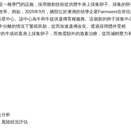
是一種專門的設施，採用微創技術從供體牛身上採集卵子。採集的卵
。例如，2025年9月，總部位於澳洲的領導企業Farmwest在班伯
 IVF」衛星中心。該中心為牛和牛提供遺傳育種服務。這個新的卵子採集中
中分離的情況下繁殖胚胎，從而加速遺傳改良。透過採用體外受精
懷孕的牛或幼畜身上採集卵子，而無需額外的激素治療，從而減輕壓力
及分析
、風險狀況評估