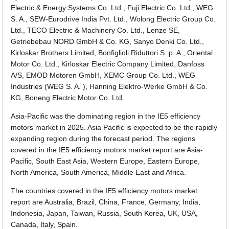
Electric & Energy Systems Co. Ltd., Fuji Electric Co. Ltd., WEG
S. A., SEW-Eurodrive India Pvt. Ltd., Wolong Electric Group Co.
Ltd., TECO Electric & Machinery Co. Ltd., Lenze SE,
Getriebebau NORD GmbH & Co. KG, Sanyo Denki Co. Ltd.,
Kirloskar Brothers Limited, Bonfiglioli Riduttori S. p. A., Oriental
Motor Co. Ltd., Kirloskar Electric Company Limited, Danfoss
A/S, EMOD Motoren GmbH, XEMC Group Co. Ltd., WEG
Industries (WEG S. A. ), Hanning Elektro-Werke GmbH & Co.
KG, Boneng Electric Motor Co. Ltd.
Asia-Pacific was the dominating region in the IE5 efficiency
motors market in 2025. Asia Pacific is expected to be the rapidly
expanding region during the forecast period. The regions
covered in the IE5 efficiency motors market report are Asia-
Pacific, South East Asia, Western Europe, Eastern Europe,
North America, South America, Middle East and Africa.
The countries covered in the IE5 efficiency motors market
report are Australia, Brazil, China, France, Germany, India,
Indonesia, Japan, Taiwan, Russia, South Korea, UK, USA,
Canada, Italy, Spain.