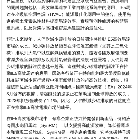
日益重視，以及基於物聯網的馬達監控系統日益整合。預測期內
的關鍵趨勢包括：高效率馬達在工業自動化系統中的應用、IE5馬
達在冷暖氣空調空調（HVAC）能源最佳化應用中的整合、使用先
進的稀土元素磁性材料提高馬達效率、實現預測性維護的智慧馬
達系統，以及緊湊型高扭矩密度馬達設計的最佳化。
預計未來幾年，人們對減少碳排放的日益關注將推動IE5高效馬達
市場的成長。減少碳排放是指旨在降低溫室氣體（尤其是二氧化
碳）排放到大氣中以緩解氣候變遷的努力。隨著各國政府強制要
求減少溫室氣體排放以應對氣候變遷的法規日益嚴格，人們對減
少碳排放的關注度也越來越高。這種對減少碳排放的關注正在推
動IE5高效馬達的應用，因為各行業正在轉向能夠最大限度降低能
耗並顯著減少運行過程中溫室氣體排放的超高效技術。例如，根
據總部位於法國的獨立政府間組織－國際能源總署（IEA）2024年
3月發布的數據，清潔能源的擴張正在幫助遏制全球排放的成長，
2023年排放僅成長了1.1%。因此，人們對減少碳排放的日益關注
正在推動IE5高效電機市場的成長。
在IE5高效電機市場中，領導企業正致力於開發創新產品，例如液
冷同步磁阻馬達（SynRM），以支援提高能源效率、降低營運成
本和實現工業脫碳。 SynRM是一種先進的電機，它將無磁轉子設