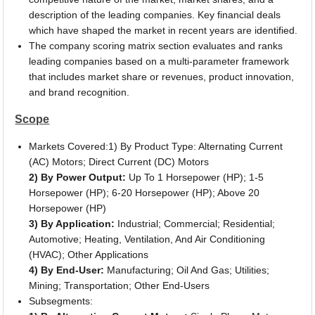
description of the leading companies. Key financial deals
which have shaped the market in recent years are identified.
The company scoring matrix section evaluates and ranks
leading companies based on a multi-parameter framework
that includes market share or revenues, product innovation,
and brand recognition.
Scope
Markets Covered:1) By Product Type: Alternating Current
(AC) Motors; Direct Current (DC) Motors
2) By Power Output:
Up To 1 Horsepower (HP); 1-5
Horsepower (HP); 6-20 Horsepower (HP); Above 20
Horsepower (HP)
3) By Application:
Industrial; Commercial; Residential;
Automotive; Heating, Ventilation, And Air Conditioning
(HVAC); Other Applications
4) By End-User:
Manufacturing; Oil And Gas; Utilities;
Mining; Transportation; Other End-Users
Subsegments: