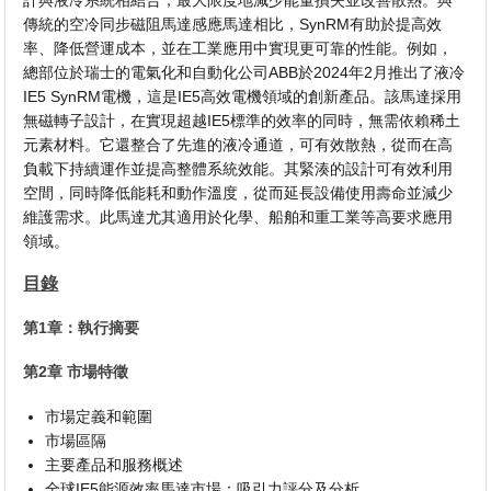
計與液冷系統相結合，最大限度地減少能量損失並改善散熱。與
傳統的空冷同步磁阻馬達感應馬達相比，SynRM有助於提高效
率、降低營運成本，並在工業應用中實現更可靠的性能。例如，
總部位於瑞士的電氣化和自動化公司ABB於2024年2月推出了液冷
IE5 SynRM電機，這是IE5高效電機領域的創新產品。該馬達採用
無磁轉子設計，在實現超越IE5標準的效率的同時，無需依賴稀土
元素材料。它還整合了先進的液冷通道，可有效散熱，從而在高
負載下持續運作並提高整體系統效能。其緊湊的設計可有效利用
空間，同時降低能耗和動作溫度，從而延長設備使用壽命並減少
維護需求。此馬達尤其適用於化學、船舶和重工業等高要求應用
領域。
目錄
第1章：執行摘要
第2章 市場特徵
市場定義和範圍
市場區隔
主要產品和服務概述
全球IE5能源效率馬達市場：吸引力評分及分析