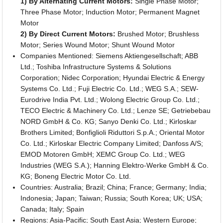
1) By Alternating Current Motors:
Single Phase Motor;
Three Phase Motor; Induction Motor; Permanent Magnet
Motor
2) By Direct Current Motors:
Brushed Motor; Brushless
Motor; Series Wound Motor; Shunt Wound Motor
Companies Mentioned: Siemens Aktiengesellschaft; ABB
Ltd.; Toshiba Infrastructure Systems & Solutions
Corporation; Nidec Corporation; Hyundai Electric & Energy
Systems Co. Ltd.; Fuji Electric Co. Ltd.; WEG S.A.; SEW-
Eurodrive India Pvt. Ltd.; Wolong Electric Group Co. Ltd.;
TECO Electric & Machinery Co. Ltd.; Lenze SE; Getriebebau
NORD GmbH & Co. KG; Sanyo Denki Co. Ltd.; Kirloskar
Brothers Limited; Bonfiglioli Riduttori S.p.A.; Oriental Motor
Co. Ltd.; Kirloskar Electric Company Limited; Danfoss A/S;
EMOD Motoren GmbH; XEMC Group Co. Ltd.; WEG
Industries (WEG S.A.); Hanning Elektro-Werke GmbH & Co.
KG; Boneng Electric Motor Co. Ltd.
Countries: Australia; Brazil; China; France; Germany; India;
Indonesia; Japan; Taiwan; Russia; South Korea; UK; USA;
Canada; Italy; Spain
Regions: Asia-Pacific; South East Asia; Western Europe;