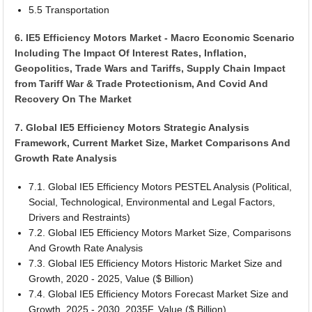
5.5 Transportation
6. IE5 Efficiency Motors Market - Macro Economic Scenario
Including The Impact Of Interest Rates, Inflation,
Geopolitics, Trade Wars and Tariffs, Supply Chain Impact
from Tariff War & Trade Protectionism, And Covid And
Recovery On The Market
7. Global IE5 Efficiency Motors Strategic Analysis
Framework, Current Market Size, Market Comparisons And
Growth Rate Analysis
7.1. Global IE5 Efficiency Motors PESTEL Analysis (Political,
Social, Technological, Environmental and Legal Factors,
Drivers and Restraints)
7.2. Global IE5 Efficiency Motors Market Size, Comparisons
And Growth Rate Analysis
7.3. Global IE5 Efficiency Motors Historic Market Size and
Growth, 2020 - 2025, Value ($ Billion)
7.4. Global IE5 Efficiency Motors Forecast Market Size and
Growth, 2025 - 2030, 2035F, Value ($ Billion)