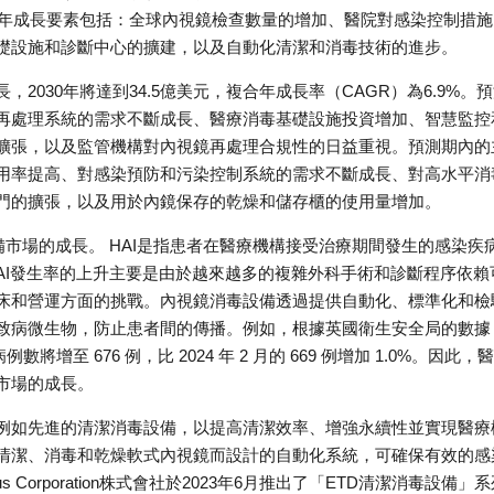
去幾年成長要素包括：全球內視鏡檢查數量的增加、醫院對感染控制措施
礎設施和診斷中心的擴建，以及自動化清潔和消毒技術的進步。
030年將達到34.5億美元，複合年成長率（CAGR）為6.9%。
再處理系統的需求不斷成長、醫療消毒基礎設施投資增加、智慧監控
擴張，以及監管機構對內視鏡再處理合規性的日益重視。預測期內的
用率提高、對感染預防和污染控制系統的需求不斷成長、對高水平消
門的擴張，以及用於內鏡保存的乾燥和儲存櫃的使用量增加。
備市場的成長。 HAI是指患者在醫療機構接受治療期間發生的感染疾
AI發生率的上升主要是由於越來越多的複雜外科手術和診斷程序依賴
床和營運方面的挑戰。內視鏡消毒設備透過提供自動化、標準化和檢
致病微生物，防止患者間的傳播。例如，根據英國衛生安全局的數據
將增至 676 例，比 2024 年 2 月的 669 例增加 1.0%。因此，
市場的成長。
例如先進的清潔消毒設備，以提高清潔效率、增強永續性並實現醫療
清潔、消毒和乾燥軟式內視鏡而設計的自動化系統，可確保有效的感
Corporation株式會社於2023年6月推出了「ETD清潔消毒設備」系