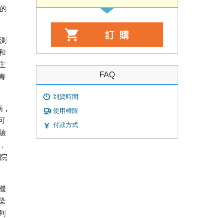
的
預測
和
主
FAQ
毒
到貨時間
病，
使用權限
可
付款方式
驗
，
醫院
機
染
列