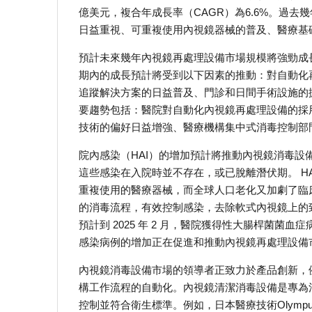
億美元，複合年成長率（CAGR）為6.6%。過
日益重視、可重複使用內視鏡器械的普及、醫療基
預計未來幾年內視鏡再處理設備市場規模將強勁成長，2
期內的成長預計將受到以下因素的推動：對自動化
追蹤解決方案的日益普及、門診和日間手術設施的
要趨勢包括：醫院對自動化內視鏡再處理設備的採
技術的偏好日益增強、醫療機構集中式消毒控制部
院內感染（HAI）的增加預計將推動內視鏡消毒設
這些感染在入院時並不存在，或已脫離潛伏期。 H
重複使用的醫療器械，而全球人口老化又加劇了臨
的消毒流程，有效控制感染，去除軟式內視鏡上的
預計到 2025 年 2 月，醫院獲得性大腸桿菌菌血症病例數
感染病例的增加正在促進和推動內視鏡再處理設備
內視鏡消毒設備市場的領導者正致力於產品創新，
構工作流程的自動化。內視鏡清潔消毒設備是專為
控制並符合衛生標準。例如，日本醫療技術Olympus 