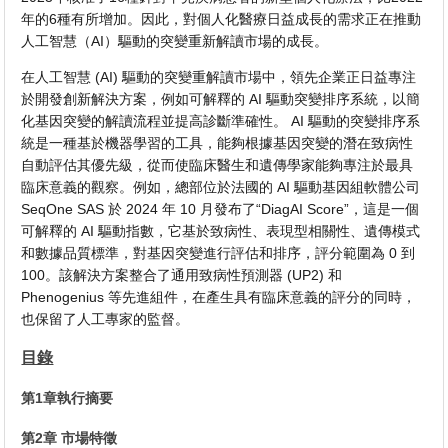
年的6種有所增加。因此，對個人化醫療日益成長的需求正在推動
人工智慧（AI）驅動的突變重新解讀市場的成長。
在人工智慧 (AI) 驅動的突變重解讀市場中，領先企業正日益專注
於開發創新解決方案，例如可解釋的 AI 驅動突變排序系統，以簡
化基因突變的解讀流程並提高診斷準確性。 AI 驅動的突變排序系
統是一種基於機器學習的工具，能夠根據基因突變的潛在致病性
自動評估其優先級，從而使臨床醫生和遺傳學家能夠專注於最具
臨床意義的觀察。例如，總部位於法國的 AI 驅動基因組軟體公司
SeqOne SAS 於 2024 年 10 月發布了“DiagAI Score”，這是一個
可解釋的 AI 驅動指數，它基於致病性、表現型相關性、遺傳模式
和數據品質標準，對基因突變進行評估和排序，評分範圍為 0 到
100。該解決方案整合了通用致病性預測器 (UP2) 和
Phenogenius 等先進組件，在產生具有臨床意義的評分的同時，
也保留了人工專家的監督。
目錄
第1章執行摘要
第2章 市場特徵