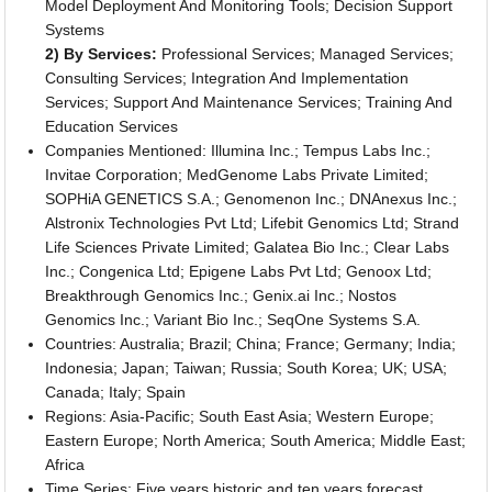
Model Deployment And Monitoring Tools; Decision Support
Systems
2) By Services:
Professional Services; Managed Services;
Consulting Services; Integration And Implementation
Services; Support And Maintenance Services; Training And
Education Services
Companies Mentioned: Illumina Inc.; Tempus Labs Inc.;
Invitae Corporation; MedGenome Labs Private Limited;
SOPHiA GENETICS S.A.; Genomenon Inc.; DNAnexus Inc.;
Alstronix Technologies Pvt Ltd; Lifebit Genomics Ltd; Strand
Life Sciences Private Limited; Galatea Bio Inc.; Clear Labs
Inc.; Congenica Ltd; Epigene Labs Pvt Ltd; Genoox Ltd;
Breakthrough Genomics Inc.; Genix.ai Inc.; Nostos
Genomics Inc.; Variant Bio Inc.; SeqOne Systems S.A.
Countries: Australia; Brazil; China; France; Germany; India;
Indonesia; Japan; Taiwan; Russia; South Korea; UK; USA;
Canada; Italy; Spain
Regions: Asia-Pacific; South East Asia; Western Europe;
Eastern Europe; North America; South America; Middle East;
Africa
Time Series: Five years historic and ten years forecast.