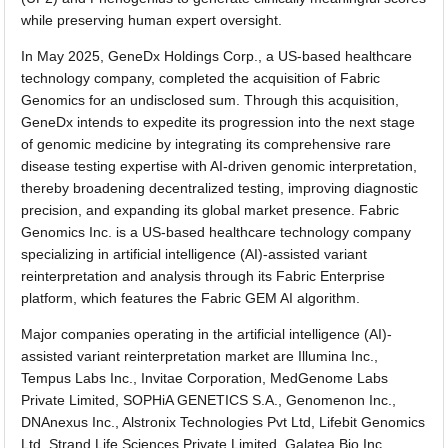
while preserving human expert oversight.
In May 2025, GeneDx Holdings Corp., a US-based healthcare
technology company, completed the acquisition of Fabric
Genomics for an undisclosed sum. Through this acquisition,
GeneDx intends to expedite its progression into the next stage
of genomic medicine by integrating its comprehensive rare
disease testing expertise with AI-driven genomic interpretation,
thereby broadening decentralized testing, improving diagnostic
precision, and expanding its global market presence. Fabric
Genomics Inc. is a US-based healthcare technology company
specializing in artificial intelligence (AI)-assisted variant
reinterpretation and analysis through its Fabric Enterprise
platform, which features the Fabric GEM AI algorithm.
Major companies operating in the artificial intelligence (AI)-
assisted variant reinterpretation market are Illumina Inc.,
Tempus Labs Inc., Invitae Corporation, MedGenome Labs
Private Limited, SOPHiA GENETICS S.A., Genomenon Inc.,
DNAnexus Inc., Alstronix Technologies Pvt Ltd, Lifebit Genomics
Ltd, Strand Life Sciences Private Limited, Galatea Bio Inc.,