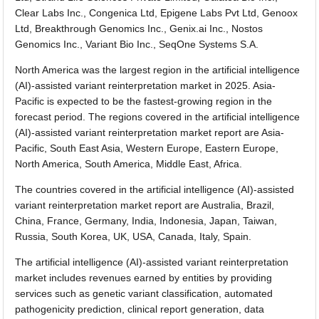
Clear Labs Inc., Congenica Ltd, Epigene Labs Pvt Ltd, Genoox
Ltd, Breakthrough Genomics Inc., Genix.ai Inc., Nostos
Genomics Inc., Variant Bio Inc., SeqOne Systems S.A.
North America was the largest region in the artificial intelligence
(AI)-assisted variant reinterpretation market in 2025. Asia-
Pacific is expected to be the fastest-growing region in the
forecast period. The regions covered in the artificial intelligence
(AI)-assisted variant reinterpretation market report are Asia-
Pacific, South East Asia, Western Europe, Eastern Europe,
North America, South America, Middle East, Africa.
The countries covered in the artificial intelligence (AI)-assisted
variant reinterpretation market report are Australia, Brazil,
China, France, Germany, India, Indonesia, Japan, Taiwan,
Russia, South Korea, UK, USA, Canada, Italy, Spain.
The artificial intelligence (AI)-assisted variant reinterpretation
market includes revenues earned by entities by providing
services such as genetic variant classification, automated
pathogenicity prediction, clinical report generation, data