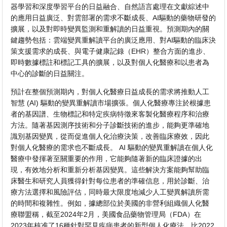
器學習和深度學習平台的日益融合、自然語言處理在文獻綜述中
的應用日益廣泛、對雲部署的需求不斷成長、AI驅動的藥物研發的
擴展，以及對即時變異監測和重解讀的日益重視。預測期內的關
鍵趨勢包括：雲端變異重解讀平台的廣泛應用、對AI驅動的臨床決
策支援需求的成長、與電子健康記錄（EHR）整合方面的進步、
即時數據標註和標記工具的擴展，以及對個人化醫療和以患者為
中心的診斷的日益關注。
預計在整個預測期內，對個人化醫療日益成長的需求將推動人工
智慧 (AI) 驅動的變異重解讀市場擴張。個人化醫療專注於根據患
者的基因譜、生物標記和特定疾病特徵來客製化醫療程序和治療
方法。隨著基因測序技術和分子診斷技術的進步，能夠更準確地
識別基因變異，從而促進個人化治療決策，改善臨床療效，因此
對個人化醫療的需求也不斷成長。 AI 驅動的變異重解讀在個人化
醫療中發揮著至關重要的作用，它能夠隨著新的臨床證據的出
現，有效地分析和重新分析基因變異。這些解決方案能夠幫助臨
床醫生和研究人員獲得針對每位患者的準確信息，用於診斷、治
療方法選擇和風險評估，同時最大限度地減少人工變異解讀所需
的時間和複雜性。例如，據總部位於美國的非營利組織個人化醫
療聯盟稱，截至2024年2月，美國食品藥物管理局（FDA）在
2023年核准了16種針對罕見疾病患者的新型個人化療法，比2022