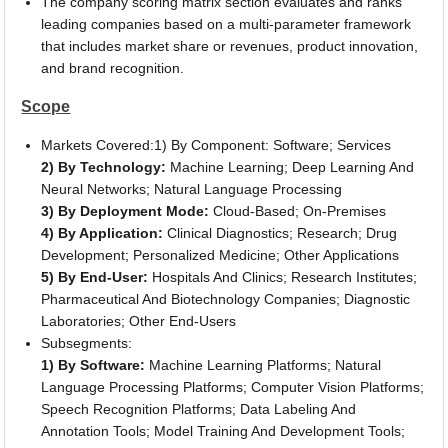
The company scoring matrix section evaluates and ranks
leading companies based on a multi-parameter framework
that includes market share or revenues, product innovation,
and brand recognition.
Scope
Markets Covered:1) By Component: Software; Services
2) By Technology:
Machine Learning; Deep Learning And
Neural Networks; Natural Language Processing
3) By Deployment Mode:
Cloud-Based; On-Premises
4) By Application:
Clinical Diagnostics; Research; Drug
Development; Personalized Medicine; Other Applications
5) By End-User:
Hospitals And Clinics; Research Institutes;
Pharmaceutical And Biotechnology Companies; Diagnostic
Laboratories; Other End-Users
Subsegments:
1) By Software:
Machine Learning Platforms; Natural
Language Processing Platforms; Computer Vision Platforms;
Speech Recognition Platforms; Data Labeling And
Annotation Tools; Model Training And Development Tools;