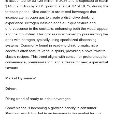
is accounted for $37.28 million in 2026 and is expected to reach
$146.92 million by 2034 growing at a CAGR of 18.7% during the
forecast period. Nitro cocktails are mixed beverages that
incorporate nitrogen gas to create a distinctive drinking
experience. Nitrogen infusion adds a unique texture and
effervescence to the cocktails, enhancing both the visual appeal
and the mouthfeel. This process is achieved by pressurizing the
drink with nitrogen, typically using specialized dispensing
systems. Commonly found in ready-to-drink formats, nitro
cocktails often feature various spirits, providing a novel twist to
classic recipes. This trend aligns with consumer preferences for
convenience, premiumization, and a desire for new, experiential
flavours.
Market Dynamics:
Driver:
Rising trend of ready-to-drink beverages
Convenience is becoming a growing priority in consumer
lifestyles, which has led to an increase in the market for pre-