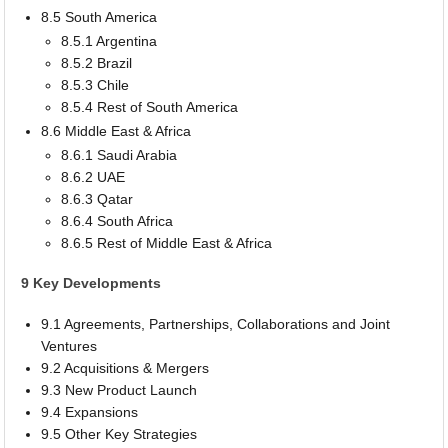
8.5 South America
8.5.1 Argentina
8.5.2 Brazil
8.5.3 Chile
8.5.4 Rest of South America
8.6 Middle East & Africa
8.6.1 Saudi Arabia
8.6.2 UAE
8.6.3 Qatar
8.6.4 South Africa
8.6.5 Rest of Middle East & Africa
9 Key Developments
9.1 Agreements, Partnerships, Collaborations and Joint
Ventures
9.2 Acquisitions & Mergers
9.3 New Product Launch
9.4 Expansions
9.5 Other Key Strategies