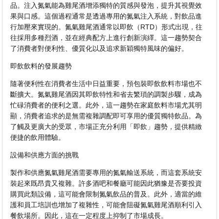
品。注入氮氣能為雞尾酒增添獨特的質感與發泡，提升其視覺效
果與口感。這個過程通常是透過專用的氮氣注入系統，對飲品進
行加壓來實現的。氮氣雞尾酒通常以即飲（RTD）形式出現，往
往採用多種烈酒，並在經典配方上進行創新演繹。這一趨勢契合
了消費者對便利性、優質化以及追求新穎獨特風味的偏好。
即飲飲料的發展趨勢
隨著便利性在消費者生活中日益重要，預包裝即飲飲料市場也不
斷擴大。氮氣雞尾酒因其即飲特性和省去繁瑣的調製步驟，成為
忙碌消費者的便利之選。此外，這一趨勢在家庭飲料市場尤其明
顯，消費者追求的是無需複雜調配即可享用的優質獨特飲品。為
了觸及更廣大的受眾，市場正充分利用「即飲」趨勢，提供精緻
便捷的飲用體驗。
設備和供應方面的挑戰
製作和供應氮氣雞尾酒需要專用的氮氣輸送系統，而這套系統安
裝起來既昂貴又複雜。許多酒吧和餐廳可能因此猶豫是否要投資
購買此類設備，這可能會限制氮氣飲品的普及。此外，適當的維
護和員工培訓也增加了複雜性，可能會阻礙氮氣雞尾酒順利引入
餐飲場所。因此，這在一定程度上抑制了市場成長。