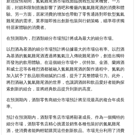
新冠疫情期間，氮氣雞尾酒市場既面臨挑戰也迎來機會。一方
面，封鎖和限制措施影響了酒吧和餐廳內氮氣雞尾酒的消費和體
驗。另一方面，居家消費的增加也帶動了零售通路對即飲型氮氣
雞尾酒的需求。業界隨即推出創新包裝與行銷策略，瞄準尋求獨
特居家體驗的消費者。
在預測期內，烈酒類細分市場預計將成為最大的細分市場。
以烈酒為基酒的細分市場預計將佔據最大的市場佔有率。以烈酒
為基酒的氮氣雞尾酒透過將氮氣注入傳統雞尾酒中，創造出獨特
而發泡的飲用體驗。在這個細分市場中，伏特加、金酒、蘭姆酒
和威士忌等各種烈酒都被融入氮氣雞尾酒的製作過程中。氮氣的
加入賦予了飲品順滑細膩的口感，提升了其整體吸引力。此外，
將烈酒融入氮氣雞尾酒的世界，也讓調酒師和飲品愛好者能夠探
索創新的組合，並將經典飲品提升到新的高度。
在預測期內，酒類零售商細分市場預計將呈現最高的複合年成長
率。
預計在預測期內，酒類零售店市場將顯著成長。作為一個獨特的
細分市場，酒類零售店精心挑選並銷售各種包裝好的氮氣雞尾
酒，使消費者能夠輕鬆購買這些創新飲品。市場充分利用了消費