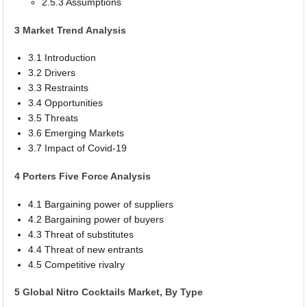
2.5.3 Assumptions
3 Market Trend Analysis
3.1 Introduction
3.2 Drivers
3.3 Restraints
3.4 Opportunities
3.5 Threats
3.6 Emerging Markets
3.7 Impact of Covid-19
4 Porters Five Force Analysis
4.1 Bargaining power of suppliers
4.2 Bargaining power of buyers
4.3 Threat of substitutes
4.4 Threat of new entrants
4.5 Competitive rivalry
5 Global Nitro Cocktails Market, By Type