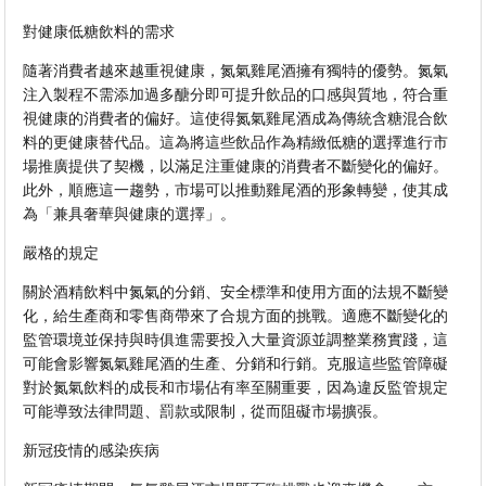
對健康低糖飲料的需求
隨著消費者越來越重視健康，氮氣雞尾酒擁有獨特的優勢。氮氣
注入製程不需添加過多醣分即可提升飲品的口感與質地，符合重
視健康的消費者的偏好。這使得氮氣雞尾酒成為傳統含糖混合飲
料的更健康替代品。這為將這些飲品作為精緻低糖的選擇進行市
場推廣提供了契機，以滿足注重健康的消費者不斷變化的偏好。
此外，順應這一趨勢，市場可以推動雞尾酒的形象轉變，使其成
為「兼具奢華與健康的選擇」。
嚴格的規定
關於酒精飲料中氮氣的分銷、安全標準和使用方面的法規不斷變
化，給生產商和零售商帶來了合規方面的挑戰。適應不斷變化的
監管環境並保持與時俱進需要投入大量資源並調整業務實踐，這
可能會影響氮氣雞尾酒的生產、分銷和行銷。克服這些監管障礙
對於氮氣飲料的成長和市場佔有率至關重要，因為違反監管規定
可能導致法律問題、罰款或限制，從而阻礙市場擴張。
新冠疫情的感染疾病