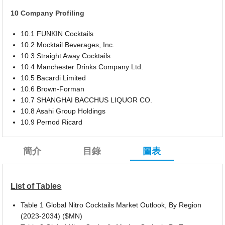
10 Company Profiling
10.1 FUNKIN Cocktails
10.2 Mocktail Beverages, Inc.
10.3 Straight Away Cocktails
10.4 Manchester Drinks Company Ltd.
10.5 Bacardi Limited
10.6 Brown-Forman
10.7 SHANGHAI BACCHUS LIQUOR CO.
10.8 Asahi Group Holdings
10.9 Pernod Ricard
簡介
目錄
圖表
List of Tables
Table 1 Global Nitro Cocktails Market Outlook, By Region
(2023-2034) ($MN)