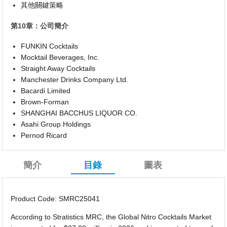
其他關鍵策略
第10章：公司簡介
FUNKIN Cocktails
Mocktail Beverages, Inc.
Straight Away Cocktails
Manchester Drinks Company Ltd.
Bacardi Limited
Brown-Forman
SHANGHAI BACCHUS LIQUOR CO.
Asahi Group Holdings
Pernod Ricard
簡介
目錄
圖表
Product Code: SMRC25041
According to Stratistics MRC, the Global Nitro Cocktails Market