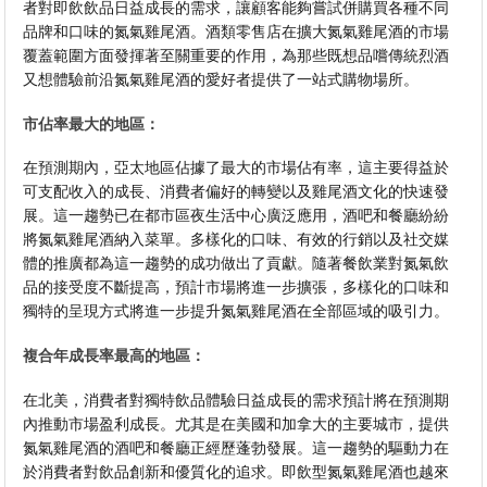
者對即飲飲品日益成長的需求，讓顧客能夠嘗試併購買各種不同
品牌和口味的氮氣雞尾酒。酒類零售店在擴大氮氣雞尾酒的市場
覆蓋範圍方面發揮著至關重要的作用，為那些既想品嚐傳統烈酒
又想體驗前沿氮氣雞尾酒的愛好者提供了一站式購物場所。
市佔率最大的地區：
在預測期內，亞太地區佔據了最大的市場佔有率，這主要得益於
可支配收入的成長、消費者偏好的轉變以及雞尾酒文化的快速發
展。這一趨勢已在都市區夜生活中心廣泛應用，酒吧和餐廳紛紛
將氮氣雞尾酒納入菜單。多樣化的口味、有效的行銷以及社交媒
體的推廣都為這一趨勢的成功做出了貢獻。隨著餐飲業對氮氣飲
品的接受度不斷提高，預計市場將進一步擴張，多樣化的口味和
獨特的呈現方式將進一步提升氮氣雞尾酒在全部區域的吸引力。
複合年成長率最高的地區：
在北美，消費者對獨特飲品體驗日益成長的需求預計將在預測期
內推動市場盈利成長。尤其是在美國和加拿大的主要城市，提供
氮氣雞尾酒的酒吧和餐廳正經歷蓬勃發展。這一趨勢的驅動力在
於消費者對飲品創新和優質化的追求。即飲型氮氣雞尾酒也越來