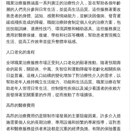
職業治療服務涵蓋一系列廣泛的治療性介入，旨在幫助各個年齡
層的人們充分參與日常生活，並提高生活品質。這些服務著重改
善患者的身體、認知、感覺和情緒能力，並解決因傷病、發育遲
緩或殘疾造成的障礙。職能治療師會制定個人化的治療方案，包
括技能訓練、適應性技巧、環境調整和輔助器具。這些服務廣泛
應用於醫療保健、復健、學校和社區等機構，幫助患者實現獨立
生活、提高工作效率並提升整體幸福感。
人口老化的進程
全球職業治療服務市場正受到人口老化的顯著推動。隨著預期壽
命的延長，關節炎、中風、失智症和運動障礙等老齡化相關疾病
日益普遍。這種人口結構的變化增加了對治療性介入的需求，以
幫助老年人維持獨立生活能力、功能和生活品質。職業治療在幫
助老年人管理日常生活、控制慢性疾病以及減少看護者的依賴方
面發揮著至關重要的作用，從而推動了市場擴張。
高昂的醫療費用
高昂的治療費用仍是限制市場發展的主要阻礙因素。許多介入措
施需要個人化的長期治療、專用設備和頻繁的專家指導，這對患
者和醫療服務提供者來說都是沉重的經濟負擔。有限的保險覆蓋