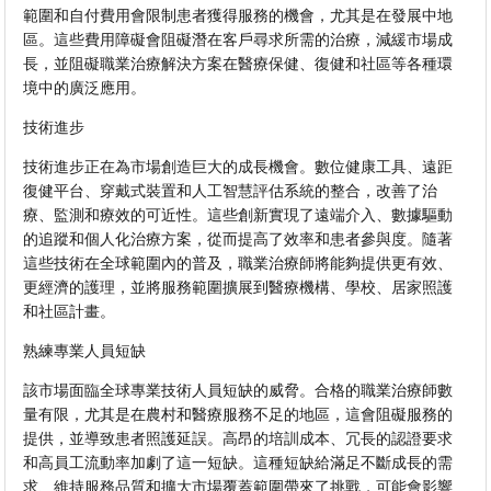
範圍和自付費用會限制患者獲得服務的機會，尤其是在發展中地
區。這些費用障礙會阻礙潛在客戶尋求所需的治療，減緩市場成
長，並阻礙職業治療解決方案在醫療保健、復健和社區等各種環
境中的廣泛應用。
技術進步
技術進步正在為市場創造巨大的成長機會。數位健康工具、遠距
復健平台、穿戴式裝置和人工智慧評估系統的整合，改善了治
療、監測和療效的可近性。這些創新實現了遠端介入、數據驅動
的追蹤和個人化治療方案，從而提高了效率和患者參與度。隨著
這些技術在全球範圍內的普及，職業治療師將能夠提供更有效、
更經濟的護理，並將服務範圍擴展到醫療機構、學校、居家照護
和社區計畫。
熟練專業人員短缺
該市場面臨全球專業技術人員短缺的威脅。合格的職業治療師數
量有限，尤其是在農村和醫療服務不足的地區，這會阻礙服務的
提供，並導致患者照護延誤。高昂的培訓成本、冗長的認證要求
和高員工流動率加劇了這一短缺。這種短缺給滿足不斷成長的需
求、維持服務品質和擴大市場覆蓋範圍帶來了挑戰，可能會影響