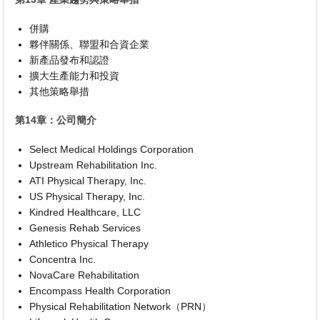
併購
夥伴關係、聯盟和合資企業
新產品發布和認證
擴大生產能力和投資
其他策略舉措
第14章：公司簡介
Select Medical Holdings Corporation
Upstream Rehabilitation Inc.
ATI Physical Therapy, Inc.
US Physical Therapy, Inc.
Kindred Healthcare, LLC
Genesis Rehab Services
Athletico Physical Therapy
Concentra Inc.
NovaCare Rehabilitation
Encompass Health Corporation
Physical Rehabilitation Network（PRN）