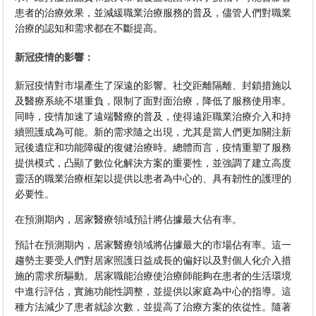
患者的治療效果，並減緩職業治療服務的普及，儘管人們對職業
治療的認知和需求都在不斷提高。
新冠疫情的影響：
新冠疫情對市場產生了深遠的影響。社交距離隔離、封鎖措施以
及醫療系統不堪重負，限制了面對面治療，降低了服務使用率。
同時，疫情加速了遠端醫療的普及，使得遠距職業治療介入和持
續照護成為可能。新的需求隨之出現，尤其是當人們更加關注新
冠後遺症和功能障礙的復健治療時。總體而言，疫情重塑了服務
提供模式，凸顯了數位化解決方案的重要性，並強調了建立高度
靈活的職業治療框架以提供以患者為中心的、具有韌性的護理的
必要性。
在預測期內，居家醫療領域預計將佔據最大佔有率。
預計在預測期內，居家醫療領域將佔據最大的市場佔有率。這一
趨勢主要受人們對居家照護日益成長的偏好以及對個人化介入措
施的需求所驅動。居家職能治療使治療師能夠在患者的生活環境
中進行評估，實施功能性調整，並提供以家庭為中心的指導。這
種方法減少了患者就診次數，並提高了治療方案的依從性。隨著