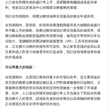
人口老化和慢性病的盛行率上升，居家醫療將繼續成為提供便
利、有效且以患者為中心的職業治療服務的基礎。
預計在預測期內，視覺治療領域將呈現最高的複合年成長率。
在預測期內，受弱視、斜視和視覺運動障礙等視力相關疾病盛行
率不斷上升的推動，視覺治療領域預計將呈現最高的成長率。視
覺治療能夠改善眼部協調性和視覺功能，進而提升學習和日常生
活能力。電腦輔助視覺訓練和虛擬實境（VR）工具等技術的融
合，正在擴大治療的有效性和可及性。加之家長意識的提高以及
兒童和成人對視力保健需求的日益成長，預計該領域將迎來快速
的市場成長。
市佔率最大的地區：
在預測期內，北美預計將保持最大的市場佔有率。這主要得益於
其完善的職業治療基礎設施以及人們對復健服務的日益關注。主
要服務供應商的存在和政府的支持性措施進一步推動了市場滲
透。此外，人口老化和慢性病的盛行率上升也催生了對綜合性職
業治療介入的需求。該地區先進的技術整合以及積極的研發活動
正在鞏固北美在全球市場的領先地位。