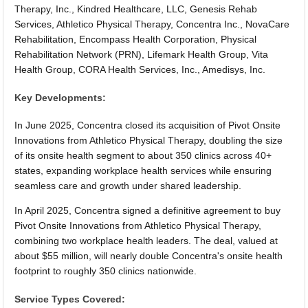
Therapy, Inc., Kindred Healthcare, LLC, Genesis Rehab
Services, Athletico Physical Therapy, Concentra Inc., NovaCare
Rehabilitation, Encompass Health Corporation, Physical
Rehabilitation Network (PRN), Lifemark Health Group, Vita
Health Group, CORA Health Services, Inc., Amedisys, Inc.
Key Developments:
In June 2025, Concentra closed its acquisition of Pivot Onsite
Innovations from Athletico Physical Therapy, doubling the size
of its onsite health segment to about 350 clinics across 40+
states, expanding workplace health services while ensuring
seamless care and growth under shared leadership.
In April 2025, Concentra signed a definitive agreement to buy
Pivot Onsite Innovations from Athletico Physical Therapy,
combining two workplace health leaders. The deal, valued at
about $55 million, will nearly double Concentra's onsite health
footprint to roughly 350 clinics nationwide.
Service Types Covered: