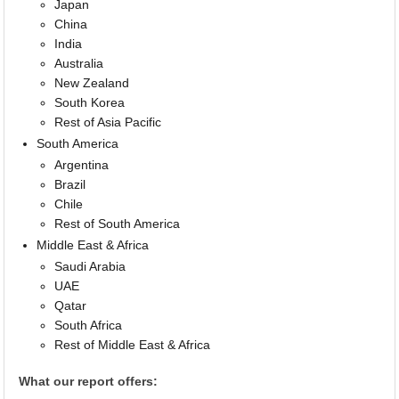
Japan
China
India
Australia
New Zealand
South Korea
Rest of Asia Pacific
South America
Argentina
Brazil
Chile
Rest of South America
Middle East & Africa
Saudi Arabia
UAE
Qatar
South Africa
Rest of Middle East & Africa
What our report offers: