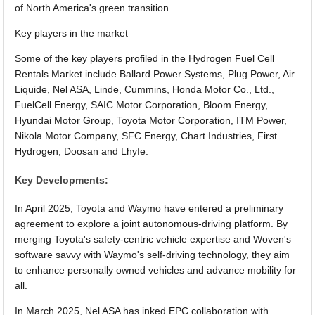
of North America's green transition.
Key players in the market
Some of the key players profiled in the Hydrogen Fuel Cell
Rentals Market include Ballard Power Systems, Plug Power, Air
Liquide, Nel ASA, Linde, Cummins, Honda Motor Co., Ltd.,
FuelCell Energy, SAIC Motor Corporation, Bloom Energy,
Hyundai Motor Group, Toyota Motor Corporation, ITM Power,
Nikola Motor Company, SFC Energy, Chart Industries, First
Hydrogen, Doosan and Lhyfe.
Key Developments:
In April 2025, Toyota and Waymo have entered a preliminary
agreement to explore a joint autonomous-driving platform. By
merging Toyota's safety-centric vehicle expertise and Woven's
software savvy with Waymo's self-driving technology, they aim
to enhance personally owned vehicles and advance mobility for
all.
In March 2025, Nel ASA has inked EPC collaboration with