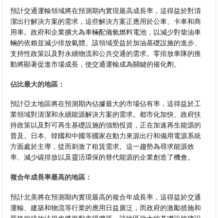
預計交通運輸領域將在預測期內實現最高成長率，這得益於對清
潔出行解決方案的需求，這些解決方案正應用於公車、卡車和商
用車。政府和企業擴大為車輛配備氫燃料電池，以減少對柴油車
輛的依賴並減少排放氣體。該領域受益於加油基礎設施的進步、
支持性政策以及對永續物流和公共交通的需求。零排放車隊的推
動將顯著促進市場成長，使交通運輸成為關鍵的催化劑。
佔比最大的地區：
預計亞太地區將在預測期內佔據最大的市場佔有率，這得益於工
業領域對清潔和永續能源解決方案的需求。都市化加快、政府扶
持政策以及對可再生基礎設施的強勁投資，正在加速再生能源的
普及。日本、韓國和中國等國家在動力來源出行和備用電源系統
方面處於主導，從而刺激了租賃需求。這一趨勢為尋求能源效
率、減少碳排放以及靈活環保的替代能源的企業創造了機會。
複合年成長率最高的地區：
預計北美將在預測期內實現最高的複合年成長率，這得益於交通
運輸、建築和物流等行業的應用日益廣泛，而政府的激勵措施和