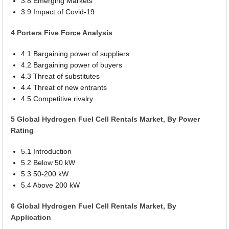
3.8 Emerging Markets
3.9 Impact of Covid-19
4 Porters Five Force Analysis
4.1 Bargaining power of suppliers
4.2 Bargaining power of buyers
4.3 Threat of substitutes
4.4 Threat of new entrants
4.5 Competitive rivalry
5 Global Hydrogen Fuel Cell Rentals Market, By Power
Rating
5.1 Introduction
5.2 Below 50 kW
5.3 50-200 kW
5.4 Above 200 kW
6 Global Hydrogen Fuel Cell Rentals Market, By
Application