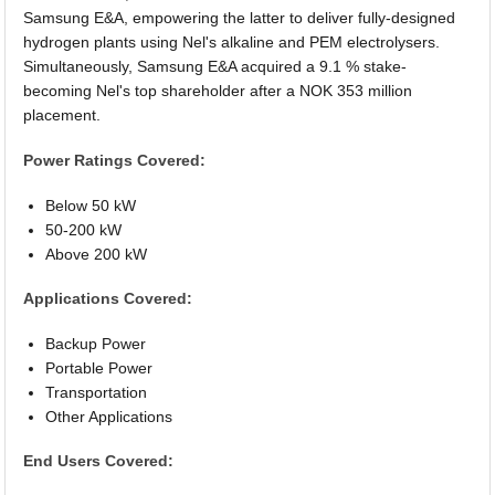
Samsung E&A, empowering the latter to deliver fully-designed
hydrogen plants using Nel's alkaline and PEM electrolysers.
Simultaneously, Samsung E&A acquired a 9.1 % stake-
becoming Nel's top shareholder after a NOK 353 million
placement.
Power Ratings Covered:
Below 50 kW
50-200 kW
Above 200 kW
Applications Covered:
Backup Power
Portable Power
Transportation
Other Applications
End Users Covered: