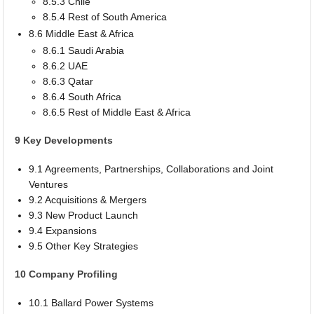
8.5.3 Chile
8.5.4 Rest of South America
8.6 Middle East & Africa
8.6.1 Saudi Arabia
8.6.2 UAE
8.6.3 Qatar
8.6.4 South Africa
8.6.5 Rest of Middle East & Africa
9 Key Developments
9.1 Agreements, Partnerships, Collaborations and Joint
Ventures
9.2 Acquisitions & Mergers
9.3 New Product Launch
9.4 Expansions
9.5 Other Key Strategies
10 Company Profiling
10.1 Ballard Power Systems