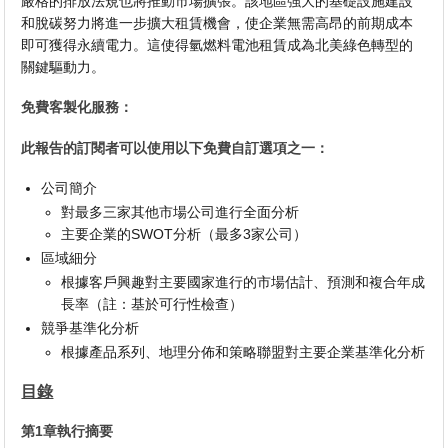
嚴格的排放法規也將推動市場擴張。該地區強大的基礎設施建設
和脫碳努力將進一步擴大租賃機會，使企業無需高昂的前期成本
即可獲得永續電力。這使得氫燃料電池租賃成為北美綠色轉型的
關鍵驅動力。
免費客製化服務：
此報告的訂閱者可以使用以下免費自訂選項之一：
公司簡介
對最多三家其他市場公司進行全面分析
主要企業的SWOT分析（最多3家公司）
區域細分
根據客戶興趣對主要國家進行的市場估計、預測和複合年成
長率（註：基於可行性檢查）
競爭基準化分析
根據產品系列、地理分佈和策略聯盟對主要企業基準化分析
目錄
第1章執行摘要