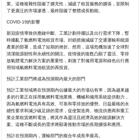
業。這種複雜性阻礙了擴充性，減緩了租賃服務的擴張，並限制
了更廣泛的市場滲透，最終阻礙了整體成長動能。
COVID-19的影響
新冠疫情導致供應鏈中斷、工業計劃停擺以及出行需求下降，暫
時擾亂了氫燃料電池租賃市場。封鎖措施減緩了交通運輸和能源
產業的部署，造成了短期的挫折。然而，這場危機加速了全球對
清潔能源韌性和永續性的關注。疫情後的復甦凸顯了靈活、零排
放氣體電力解決方案的重要性，刺激了對備用電源和綠色出行應
用領域氫燃料電池租賃的再投資。
預計工業部門將成為預測期內最大的部門
預計工業領域將在預測期內佔據最大的市場佔有率，因為越來越
多的行業正在採用氫燃料電池業務、機械和備用系統提供動力，
因為氫燃料電池具有高效、可靠和零排放的優勢。日益嚴格的永
續性要求和減少碳足跡的需求，促使製造商、物流供應商和重工
業企業租賃燃料電池，將其作為靈活且經濟高效的能源解決方
案。這種不斷成長的需求將顯著推動市場的長期擴張和應用。
預計在預測期內，運輸部門的複合年成長率最高。