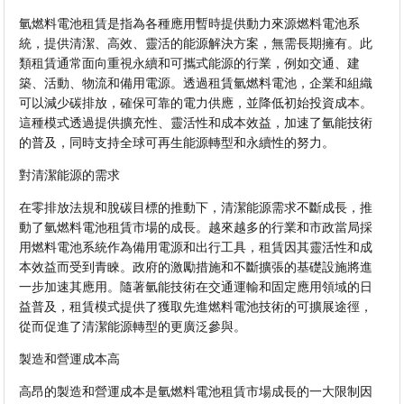
氫燃料電池租賃是指為各種應用暫時提供動力來源燃料電池系
統，提供清潔、高效、靈活的能源解決方案，無需長期擁有。此
類租賃通常面向重視永續和可攜式能源的行業，例如交通、建
築、活動、物流和備用電源。透過租賃氫燃料電池，企業和組織
可以減少碳排放，確保可靠的電力供應，並降低初始投資成本。
這種模式透過提供擴充性、靈活性和成本效益，加速了氫能技術
的普及，同時支持全球可再生能源轉型和永續性的努力。
對清潔能源的需求
在零排放法規和脫碳目標的推動下，清潔能源需求不斷成長，推
動了氫燃料電池租賃市場的成長。越來越多的行業和市政當局採
用燃料電池系統作為備用電源和出行工具，租賃因其靈活性和成
本效益而受到青睞。政府的激勵措施和不斷擴張的基礎設施將進
一步加速其應用。隨著氫能技術在交通運輸和固定應用領域的日
益普及，租賃模式提供了獲取先進燃料電池技術的可擴展途徑，
從而促進了清潔能源轉型的更廣泛參與。
製造和營運成本高
高昂的製造和營運成本是氫燃料電池租賃市場成長的一大限制因