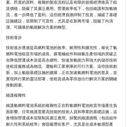
素。昂貴的原料、複雜的製造流程以及有限的規模經濟推高了租
賃價格，阻礙了其廣泛應用。營運效率低下，包括維護和加氫物
流，進一步降低了盈利。這些經濟負擔抑制了投資，減緩了基礎
設施建設，並限制了可及性，尤其是在新興市場，阻礙了向清
潔、可擴展的氫能解決方案的轉型。
技術進步
技術進步透過提高燃料電池的效率、耐用性和擴充性，催化了氫
燃料電池租賃市場的成長。膜電極組件和綠氫生產領域的突破正
在降低營運成本並提高永續性。快速加氫能力和強大的儲存技術
使租賃服務成為物流、運輸和工業車隊的可行方案。這些技術創
新，加上氫能基礎設施的擴展，正在加速氫燃料電池的普及，並
實現跨行業的靈活部署，使租賃成為零排放出行解決方案的關鍵
推動因素。
維護複雜性
維護氫燃料電池系統的複雜性正在對氫燃料電池租賃市場產生負
面影響。日常維護需要高技能的技術人員和專業的基礎設施，這
會增加營運成本並限制其廣泛應用。頻繁的維護挑戰（包括組件
耐久性和系統校準）會阻礙潛在客戶，尤其是在成本敏感型產