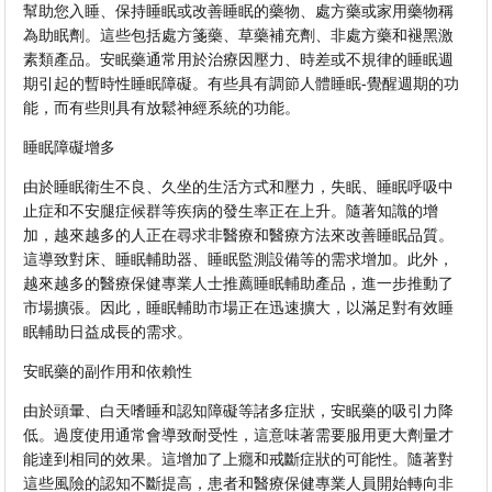
幫助您入睡、保持睡眠或改善睡眠的藥物、處方藥或家用藥物稱
為助眠劑。這些包括處方箋藥、草藥補充劑、非處方藥和褪黑激
素類產品。安眠藥通常用於治療因壓力、時差或不規律的睡眠週
期引起的暫時性睡眠障礙。有些具有調節人體睡眠-覺醒週期的功
能，而有些則具有放鬆神經系統的功能。
睡眠障礙增多
由於睡眠衛生不良、久坐的生活方式和壓力，失眠、睡眠呼吸中
止症和不安腿症候群等疾病的發生率正在上升。隨著知識的增
加，越來越多的人正在尋求非醫療和醫療方法來改善睡眠品質。
這導致對床、睡眠輔助器、睡眠監測設備等的需求增加。此外，
越來越多的醫療保健專業人士推薦睡眠輔助產品，進一步推動了
市場擴張。因此，睡眠輔助市場正在迅速擴大，以滿足對有效睡
眠輔助日益成長的需求。
安眠藥的副作用和依賴性
由於頭暈、白天嗜睡和認知障礙等諸多症狀，安眠藥的吸引力降
低。過度使用通常會導致耐受性，這意味著需要服用更大劑量才
能達到相同的效果。這增加了上癮和戒斷症狀的可能性。隨著對
這些風險的認知不斷提高，患者和醫療保健專業人員開始轉向非