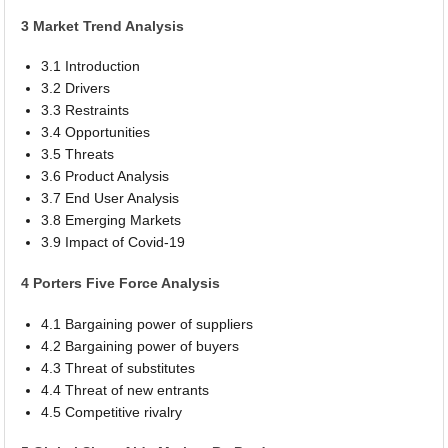
3 Market Trend Analysis
3.1 Introduction
3.2 Drivers
3.3 Restraints
3.4 Opportunities
3.5 Threats
3.6 Product Analysis
3.7 End User Analysis
3.8 Emerging Markets
3.9 Impact of Covid-19
4 Porters Five Force Analysis
4.1 Bargaining power of suppliers
4.2 Bargaining power of buyers
4.3 Threat of substitutes
4.4 Threat of new entrants
4.5 Competitive rivalry