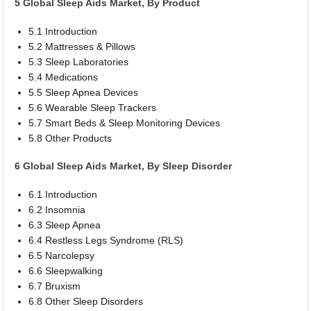
5 Global Sleep Aids Market, By Product
5.1 Introduction
5.2 Mattresses & Pillows
5.3 Sleep Laboratories
5.4 Medications
5.5 Sleep Apnea Devices
5.6 Wearable Sleep Trackers
5.7 Smart Beds & Sleep Monitoring Devices
5.8 Other Products
6 Global Sleep Aids Market, By Sleep Disorder
6.1 Introduction
6.2 Insomnia
6.3 Sleep Apnea
6.4 Restless Legs Syndrome (RLS)
6.5 Narcolepsy
6.6 Sleepwalking
6.7 Bruxism
6.8 Other Sleep Disorders