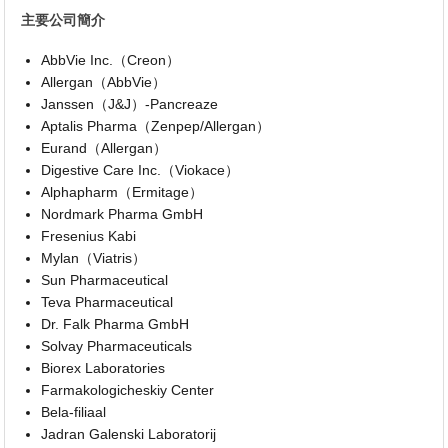
主要公司簡介
AbbVie Inc.（Creon）
Allergan（AbbVie）
Janssen（J&J）-Pancreaze
Aptalis Pharma（Zenpep/Allergan）
Eurand（Allergan）
Digestive Care Inc.（Viokace）
Alphapharm（Ermitage）
Nordmark Pharma GmbH
Fresenius Kabi
Mylan（Viatris）
Sun Pharmaceutical
Teva Pharmaceutical
Dr. Falk Pharma GmbH
Solvay Pharmaceuticals
Biorex Laboratories
Farmakologicheskiy Center
Bela-filiaal
Jadran Galenski Laboratorij