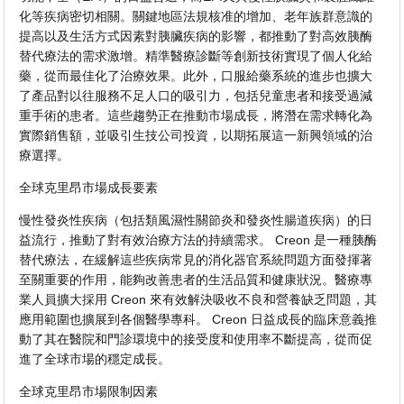
化等疾病密切相關。關鍵地區法規核准的增加、老年族群意識的
提高以及生活方式因素對胰臟疾病的影響，都推動了對高效胰酶
替代療法的需求激增。精準醫療診斷等創新技術實現了個人化給
藥，從而最佳化了治療效果。此外，口服給藥系統的進步也擴大
了產品對以往服務不足人口的吸引力，包括兒童患者和接受過減
重手術的患者。這些趨勢正在推動市場成長，將潛在需求轉化為
實際銷售額，並吸引生技公司投資，以期拓展這一新興領域的治
療選擇。
全球克里昂市場成長要素
慢性發炎性疾病（包括類風濕性關節炎和發炎性腸道疾病）的日
益流行，推動了對有效治療方法的持續需求。 Creon 是一種胰酶
替代療法，在緩解這些疾病常見的消化器官系統問題方面發揮著
至關重要的作用，能夠改善患者的生活品質和健康狀況。醫療專
業人員擴大採用 Creon 來有效解決吸收不良和營養缺乏問題，其
應用範圍也擴展到各個醫學專科。 Creon 日益成長的臨床意義推
動了其在醫院和門診環境中的接受度和使用率不斷提高，從而促
進了全球市場的穩定成長。
全球克里昂市場限制因素