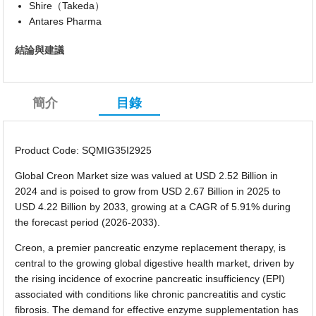
Shire（Takeda）
Antares Pharma
結論與建議
簡介
目錄
Product Code: SQMIG35I2925
Global Creon Market size was valued at USD 2.52 Billion in
2024 and is poised to grow from USD 2.67 Billion in 2025 to
USD 4.22 Billion by 2033, growing at a CAGR of 5.91% during
the forecast period (2026-2033).
Creon, a premier pancreatic enzyme replacement therapy, is
central to the growing global digestive health market, driven by
the rising incidence of exocrine pancreatic insufficiency (EPI)
associated with conditions like chronic pancreatitis and cystic
fibrosis. The demand for effective enzyme supplementation has