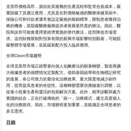
克里昂價格高昂，源自於其複雜的生產流程和監管合規成本，嚴
重阻礙了其廣泛應用，尤其是在對價格敏感的醫療保健系統中。
保險公司和付款者通常會設定嚴格的報銷標準，限制患者獲得治
療的機會，並阻礙醫療服務提供者推薦更昂貴的療法。因此，醫
院和診所可能會選擇更經濟實惠的替代療法，從而降低市場需
求。這些財務限制對預算有限的新興市場影響特別顯著，可能阻
礙整體市場發展，並延緩新配方投入臨床應用。
全球Cleon市場趨勢
全球克里昂市場正經歷著向個人化酶療法的顯著轉變，製造商擴
大根據患者的個體情況定製配方。借助基因組學和生物標記研究
的進展，各公司致力於最佳化治療效果、最大限度地減少副作
用，從而提高患者的依從性。這種轉變需要供應鏈進行調整，以
促進小批量生產和靈活的包裝解決方案。此外，精準診斷與處方
實踐的結合，正在打破傳統的「統一」治療模式，建立高度個人
化的治療路徑。因此，市場變得更加重要，並能滿足全球患者的
多元需求。
目錄