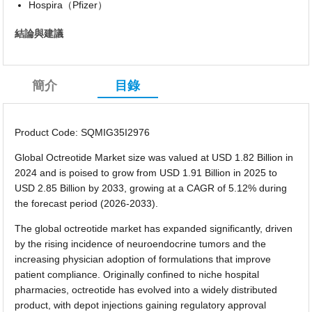
Hospira（Pfizer）
結論與建議
簡介
目錄
Product Code: SQMIG35I2976
Global Octreotide Market size was valued at USD 1.82 Billion in
2024 and is poised to grow from USD 1.91 Billion in 2025 to
USD 2.85 Billion by 2033, growing at a CAGR of 5.12% during
the forecast period (2026-2033).
The global octreotide market has expanded significantly, driven
by the rising incidence of neuroendocrine tumors and the
increasing physician adoption of formulations that improve
patient compliance. Originally confined to niche hospital
pharmacies, octreotide has evolved into a widely distributed
product, with depot injections gaining regulatory approval