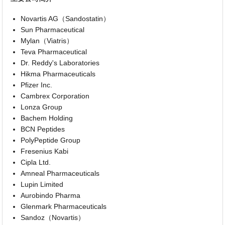
Novartis AG（Sandostatin）
Sun Pharmaceutical
Mylan（Viatris）
Teva Pharmaceutical
Dr. Reddy's Laboratories
Hikma Pharmaceuticals
Pfizer Inc.
Cambrex Corporation
Lonza Group
Bachem Holding
BCN Peptides
PolyPeptide Group
Fresenius Kabi
Cipla Ltd.
Amneal Pharmaceuticals
Lupin Limited
Aurobindo Pharma
Glenmark Pharmaceuticals
Sandoz（Novartis）