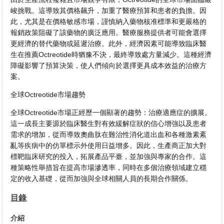
峻挑戰。這導致其價格飆升，加重了醫療預算和患者的負擔。因
此，尤其是在價格敏感市場，謹慎納入藥物核准標準和更嚴格的
報銷政策阻礙了該藥物的廣泛應用。醫療服務提供者可能會選擇
更經濟的替代藥物或延遲治療。此外，經濟因素可能導致臨床醫
生在推薦Octreotide時猶豫不決，最終導致處方量減少。這種經濟
障礙影響了預算決策，使人們傾向於選擇更具成本效益的治療方
案。
全球Octreotide市場趨勢
全球Octreotide市場正經歷一個顯著的趨勢：治療適應症的擴展。
這一成長主要源於臨床醫生對有效緩解症狀的信心增強以及患者
需求的增加，從而導致奧曲肽在難治性消化道出血和各種激素紊
亂等疾病中的仿單標示外使用日益增多。因此，生產商正加大對
標靶臨床研究的投入，拓展產品平臺，並加強與專家的合作。這
種策略性舉措旨在提高市場滲透率，同時在多個治療領域建立穩
定的收入基礎，從而加強與全球相關人員的長期合作關係。
目錄
介紹