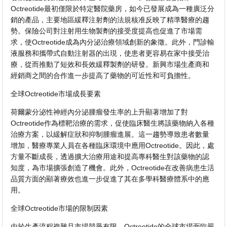
Octreotide最初僅限於特定醫院藥房，如今已發展成為一種廣泛分
銷的產品，主要地區緩釋注射劑的法規核准反映了精準醫療的趨
勢。保險公司對注射用生物製劑的接受度提高也促進了市場需
求，使Octreotide成為內分泌治療領域創新的象徵。此外，門診輸
液服務和攜帶式自動注射器的出現，使患者更容易在家中接受治
療，從而推動了短效和長效緩釋製劑的研發。新興市場生產商和
經銷商之間的合作進一步提高了藥物的可近性和可負擔性。
全球Octreotide市場成長要素
荷爾蒙分泌性神經內分泌腫瘤發生率的上升顯著增加了對
Octreotide作為標靶治療的需求，促使臨床醫生將該藥物納入各種
治療方案，以緩解症狀和抑制腫瘤進展。這一趨勢導致患者數量
增加，醫療專業人員在各種臨床環境中應用Octreotide。因此，處
方量不斷成長，透過擴大治療用途和提高專科醫生對該藥物的認
知度，為市場擴張創造了機會。此外，Octreotide在改善病患生活
品質方面的顯著療效也進一步促進了其在多學科醫療體系中的應
用。
全球Octreotide市場的限制因素
由於生產流程複雜且市場競爭有限，Octreotide的全球市場面臨嚴