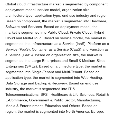
Global cloud infrastructure market is segmented by component,
deployment model, service model, organization size,
architecture type, application type, end use industry and region.
Based on component, the market is segmented into Hardware,
Software and Services. Based on deployment model, the
market is segmented into Public Cloud, Private Cloud, Hybrid
Cloud and Multi-Cloud. Based on service model, the market is
segmented into Infrastructure as a Service (IaaS), Platform as a
Service (PaaS), Container as a Service (CaaS) and Function as
a Service (FaaS). Based on organization size, the market is
segmented into Large Enterprises and Small & Medium-Sized
Enterprises (SMEs). Based on architecture type, the market is
segmented into Single-Tenant and Multi-Tenant. Based on
application type, the market is segmented into Web Hosting,
Data Storage and Backup & Recovery. Based on end use
industry, the market is segmented into IT &
Telecommunications, BFSI, Healthcare & Life Sciences, Retail &
E-Commerce, Government & Public Sector, Manufacturing,
Media & Entertainment, Education and Others. Based on
region, the market is segmented into North America, Europe,