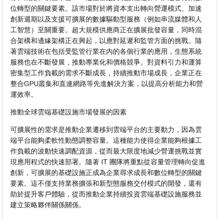
位轉型的關鍵要素。該市場對於將資本支出轉向營運模式、加速
創新週期以及支援可擴展的數據驅動型服務（例如串流媒體和人
工智慧）至關重要。超大規模供應商正在擴展批發容量，同時混
合架構和邊緣架構正在興起，以應對延遲和監管方面的挑戰。隨
著雲端技術在包括受監管行業在內的各個行業的應用，生態系統
服務也在不斷發展，推動專業化和價格競爭。對資料引力和運算
密集型工作負載的需求不斷成長，持續推動市場成長，企業正在
整合GPU叢集和直連網路等先進解決方案，以提高分析能力和營
運效率。
推動全球雲端基礎設施市場發展的因素
可擴展性的需求是推動企業遷移到雲端平台的主要動力，因為雲
端平台能夠柔軟性動態調整容量。這種能力使得企業能夠根據工
作負載的波動快速調配資源，從而最大限度地減少營運挑戰並實
現應用程式的快速部署。隨著 IT 團隊將重點從容量管理轉向促進
創新，可擴展的基礎設施正成為企業尋求成長和數位轉型的關鍵
要素。這不僅支持業務擴張和新型態服務交付模式的開發，還有
助於提升客戶體驗，從而推動企業持續投資雲端基礎設施服務並
建立策略夥伴關係關係。