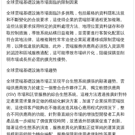
全球雲端基礎設施市場面臨的限制因素
全球雲端基礎設施市場面臨許多挑戰，包括嚴格的資料隱私法規
和不斷變化的合規要求，這使得企業的雲端部署過程更加複雜。
這些法規要求採用特定的資料處理方法、地理位置資料儲存和存
取控制措施，導致系統結構日益複雜，並需要進行客製化配置以
符合當地法律。這種複雜性常常迫使企業延遲遷移或限制雲端使
用，以降低違規的風險。此外，雲端服務供應商必須投入資源用
於認證和區域服務適配，這可能導致市場碎片化，阻礙採購並削
弱市場成長所必需的擴充性優勢。
全球雲端基礎設施市場趨勢
全球雲端基礎設施市場正呈現平台生態系統擴張的顯著趨勢。雲
端供應商致力於建立一個整合合作夥伴工具、獨立軟體供應商
(ISV) 市場和託管服務的綜合生態系統。這種方法透過推廣針對特
定產業需求量身定做的模組化解決方案，加速了企業採用雲端技
術。這使得客戶能夠在不徹底改造其核心應用程式的情況下，整
合不同供應商的功能。針對垂直細分市場的增強型開發者工具和
產品進一步縮短了價值實現時間，並透過外部擴展促進了創新。
隨著這些生態系的演進，服務差異化的重點正從單純的運算資源
規模和容錯能力轉向編配、服務保障和使用者便利性等要素。