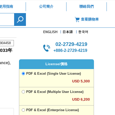
使用指南
公司簡介
聯絡我們
查看購物車
904458
02-2729-4219
33年
+886-2-2729-4219
ance),
License/價格
3
PDF & Excel (Single User License)
USD 5,300
PDF & Excel (Multiple User License)
USD 6,200
PDF & Excel (Enterprise License)