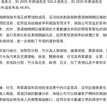
億美元，到 2025 年將成長至 916.3 億美元，到 2033 年將成長至
合年成長率為 44.8%。
聯網保險市場正經歷強勁成長。這項技術創新能夠透過物聯網設備收
理賠流程，從而提高組織效率和風險管理水平。保險公司受益於更有
本。此外，透過物聯網設備累積的大量數據也有助於開發客製化的保
勢、進行長期分析並累積關鍵訊息，從而實現更精準的保費計算。物
各個領域，進一步推動了市場的蓬勃發展。
區進行細分。按類型分類，可分為人壽保險、健康保險、農業保險、
可分為汽車及交通運輸、旅遊、醫療保健、住宅及商業建築、企業、
務。依地區分類，可分為北美、歐洲、亞太、拉丁美洲以及中東和非
輛、住宅、商業建築和其他投保資產中的日益普及。這些設備會產生
個人風險。透過詳細的數據分析，保險公司可以根據客戶獨特的風險
準確地反映投保人的實際風險敞口，從而在當今數據主導的環境中更