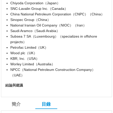
Chiyoda Corporation（Japan）
SNC-Lavalin Group Inc.（Canada）
China National Petroleum Corporation（CNPC）（China）
Sinopec Group（China）
National Iranian Oil Company（NIOC）（Iran）
Saudi Aramco（Saudi Arabia）
Subsea 7 SA（Luxembourg）（specializes in offshore
projects）
Petrofac Limited（UK）
Wood plc（UK）
KBR, Inc.（USA）
Worley Limited（Australia）
NPCC（National Petroleum Construction Company）
（UAE）
結論與建議
簡介
目錄