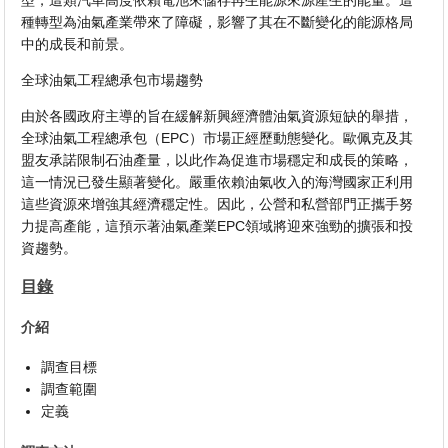
型，這類汽車高度依賴電池來儲存再生能源來源產生的能量。這
種轉型為油氣產業帶來了障礙，影響了其在不斷變化的能源格局
中的成長和前景。
全球油氣工程總承包市場趨勢
由於各國政府主導的旨在緩解新興經濟體油氣資源短缺的舉措，
全球油氣工程總承包（EPC）市場正經歷動態變化。歐佩克及其
盟友承諾限制石油產量，以此作為促進市場穩定和成長的策略，
這一情況已發生顯著變化。嚴重依賴油氣收入的海灣國家正利用
這些資源來增強其經濟穩定性。因此，公營和私營部門正攜手努
力提高產能，這預示著油氣產業EPC領域將迎來強勁的擴張和投
資趨勢。
目錄
介紹
調查目標
調查範圍
定義