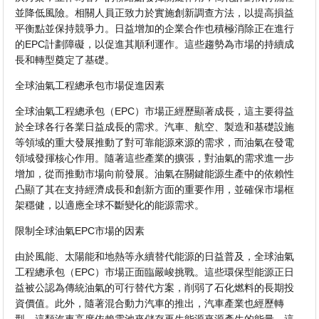
並降低風險。相關人員正致力於實施創新調查方法，以提高損益
平衡點並保持競爭力。日益增加的企業合作也積極消除正在進行
的EPC計劃障礙，以促進其順利運作。這些趨勢為市場的持續成
長和轉型奠定了基礎。
全球油氣工程總承包市場促進因素
全球油氣工程總承包（EPC）市場正經歷顯著成長，這主要得益
於全球各行各業日益成長的需求。汽車、航空、製造和基礎設施
等領域的重大發展推動了對可靠能源來源的需求，而油氣在發電
領域發揮核心作用。隨著這些產業的擴張，對油氣的需求進一步
增加，從而推動市場向前發展。油氣在關鍵能源生產中的依賴性
凸顯了其在支持經濟成長和創新方面的重要作用，並確保市場框
架穩健，以適應全球不斷變化的能源需求。
限制全球油氣EPC市場的因素
由於風能、太陽能和地熱等永續替代能源的日益普及，全球油氣
工程總承包（EPC）市場正面臨嚴峻挑戰。這些環保型能源正日
益被公認為傳統油氣的可行替代方案，削弱了石化燃料的長期投
資價值。此外，隨著混合動力汽車的推出，汽車產業也經歷轉