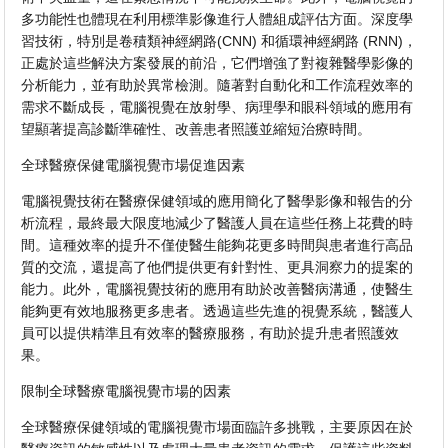
多功能性也體現在利用標準影像進行人體組成評估方面。深度學
習技術，特別是卷積類神經網路(CNN) 和循環神經網路 (RNN)，
正處於這些解決方案發展的前沿，它們增強了對複雜醫學影像的
分析能力，並有助於異常檢測。隨著對自動化和工作流程效率的
需求不斷成長，電腦視覺在放射學、病理學和眼科領域的應用有
望顯著提高診斷準確性、改善患者照護並縮短治療時間。
全球醫療保健電腦視覺市場促進因素
電腦視覺技術在醫療保健領域的應用簡化了醫學影像和報告的分
析流程，最終最大限度地減少了醫護人員在這些任務上花費的時
間。這種效率的提升不僅使醫生能夠花更多時間與患者進行高品
質的交流，還提高了他們提供更有針對性、更具洞察力的提案的
能力。此外，電腦視覺技術的應用有助於改善醫病溝通，使醫生
能夠更有效地服務更多患者。透過這些先進的視覺系統，醫護人
員可以提供精準且有效率的醫療服務，有助於提升患者照護效
果。
限制全球醫療電腦視覺市場的因素
全球醫療保健領域的電腦視覺市場面臨許多挑戰，主要原因在於