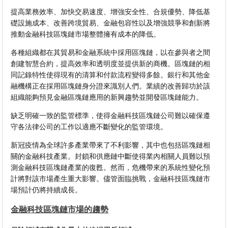
提高業務效率、加快交易速度、增強安全性、合規優勢、降低基
礎設施成本、改善跨境貿易、金融包容性以及增強競爭和創新將
推動金融科技區塊鏈市場整體擁有成本的降低。
各種組織都在其貿易和金融系統中採用區塊鏈，以在參與者之間
創建智慧合約，提高效率和透明度並提供新的商機。區塊鏈的相
同記錄特性使得現有的清算和付款流程變得多餘。銀行和其他金
融機構正在採用區塊鏈身分證來識別人們。業績的改善歸功於該
組織能夠預見金融區塊鏈應用的新興趨勢並開發區塊鏈能力。
缺乏明確一致的監管標準，使得金融科技區塊鏈公司難以確保遵
守各法律公司的工作以適應不斷變化的監管環境。
新冠疫情為全球許多產業帶來了不利影響，其中也包括區塊鏈相
關的金融科技產業。封鎖和供應鏈中斷使得業內相關人員難以預
測金融科技區塊鏈產業的復甦。然而，危機帶來的系統性變化預
計將對該市場產生重大影響。儘管面臨挑戰，金融科技區塊鏈市
場預計仍將持續成長。
金融科技區塊鏈市場的趨勢