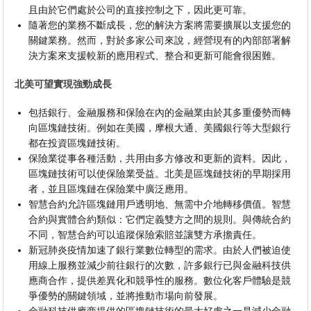
且由於它們處於公司的直接控制之下，因此更可靠。
隨著您的業務不斷成長，您的解決方案將需要擴展以支援您的
關鍵業務。然而，對於多家公司來說，經營現有的內部部署解
決方案來支援較新的應用程式、整合和更新可能會很困難。
北美可望實現強勁成長
包括銀行、金融服務和保險在內的金融業由於其多重優勢而轉
向區塊鏈技術。例如在美國，摩根大通、美國銀行等大型銀行
都在投資區塊鏈技術。
保險業從事各種活動，共用由多方修改和更新的資料。因此，
區塊鏈技術可以使保險業受益。北美是區塊鏈技術的早期採用
者，並且區塊鏈在保險業中廣泛應用。
智慧合約允許區塊鏈用戶透明地、無需中介地轉移價值。智慧
合約與實體合約類似：它們定義雙方之間的規則。與傳統合約
不同，智慧合約可以追蹤保險索賠並讓雙方承擔責任。
新冠肺炎疫情加速了銀行業數位轉型的需求。由於人們被迫使
用線上服務並減少前往銀行的次數，許多銀行已與金融科技供
應商合作，提供差異化和競爭性的服務。數位化客戶體驗是競
爭優勢的關鍵領域，並將推動市場向前發展。
金融科技供應商提供的區塊鏈技術的最大好處之一是減少金融