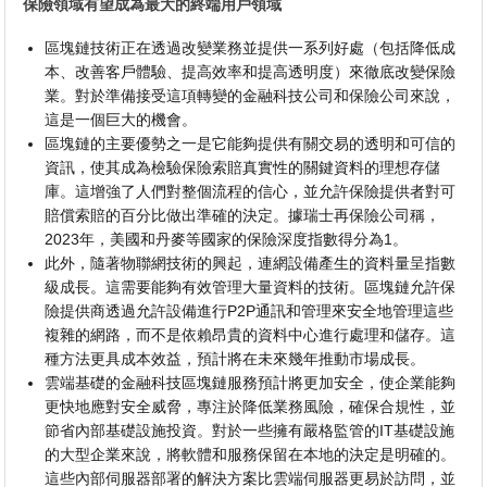
保險領域有望成為最大的終端用戶領域
區塊鏈技術正在透過改變業務並提供一系列好處（包括降低成
本、改善客戶體驗、提高效率和提高透明度）來徹底改變保險
業。對於準備接受這項轉變的金融科技公司和保險公司來說，
這是一個巨大的機會。
區塊鏈的主要優勢之一是它能夠提供有關交易的透明和可信的
資訊，使其成為檢驗保險索賠真實性的關鍵資料的理想存儲
庫。這增強了人們對整個流程的信心，並允許保險提供者對可
賠償索賠的百分比做出準確的決定。據瑞士再保險公司稱，
2023年，美國和丹麥等國家的保險深度指數得分為1。
此外，隨著物聯網技術的興起，連網設備產生的資料量呈指數
級成長。這需要能夠有效管理大量資料的技術。區塊鏈允許保
險提供商透過允許設備進行P2P通訊和管理來安全地管理這些
複雜的網路，而不是依賴昂貴的資料中心進行處理和儲存。這
種方法更具成本效益，預計將在未來幾年推動市場成長。
雲端基礎的金融科技區塊鏈服務預計將更加安全，使企業能夠
更快地應對安全威脅，專注於降低業務風險，確保合規性，並
節省內部基礎設施投資。對於一些擁有嚴格監管的IT基礎設施
的大型企業來說，將軟體和服務保留在本地的決定是明確的。
這些內部伺服器部署的解決方案比雲端伺服器更易於訪問，並