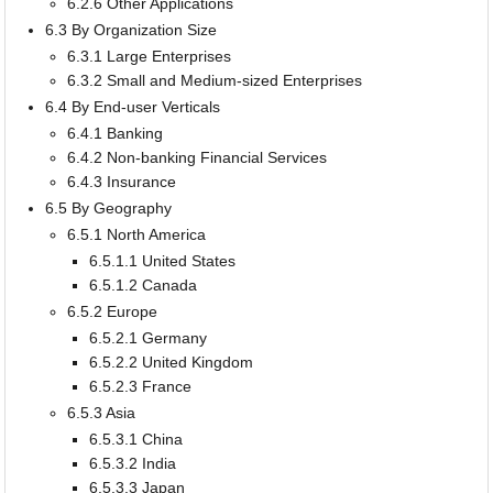
6.2.6 Other Applications
6.3 By Organization Size
6.3.1 Large Enterprises
6.3.2 Small and Medium-sized Enterprises
6.4 By End-user Verticals
6.4.1 Banking
6.4.2 Non-banking Financial Services
6.4.3 Insurance
6.5 By Geography
6.5.1 North America
6.5.1.1 United States
6.5.1.2 Canada
6.5.2 Europe
6.5.2.1 Germany
6.5.2.2 United Kingdom
6.5.2.3 France
6.5.3 Asia
6.5.3.1 China
6.5.3.2 India
6.5.3.3 Japan