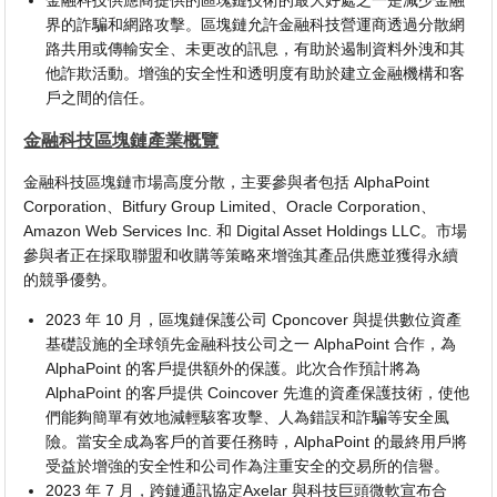
界的詐騙和網路攻擊。區塊鏈允許金融科技營運商透過分散網
路共用或傳輸安全、未更改的訊息，有助於遏制資料外洩和其
他詐欺活動。增強的安全性和透明度有助於建立金融機構和客
戶之間的信任。
金融科技區塊鏈產業概覽
金融科技區塊鏈市場高度分散，主要參與者包括 AlphaPoint
Corporation、Bitfury Group Limited、Oracle Corporation、
Amazon Web Services Inc. 和 Digital Asset Holdings LLC。市場
參與者正在採取聯盟和收購等策略來增強其產品供應並獲得永續
的競爭優勢。
2023 年 10 月，區塊鏈保護公司 Cponcover 與提供數位資產
基礎設施的全球領先金融科技公司之一 AlphaPoint 合作，為
AlphaPoint 的客戶提供額外的保護。此次合作預計將為
AlphaPoint 的客戶提供 Coincover 先進的資產保護技術，使他
們能夠簡單有效地減輕駭客攻擊、人為錯誤和詐騙等安全風
險。當安全成為客戶的首要任務時，AlphaPoint 的最終用戶將
受益於增強的安全性和公司作為注重安全的交易所的信譽。
2023 年 7 月，跨鏈通訊協定Axelar 與科技巨頭微軟宣布合