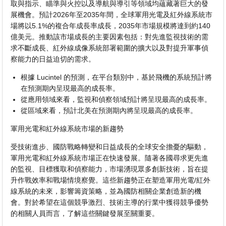
取與指示、瞄準與火控以及導航與導引等領域均蘊藏著巨大的發
展機會。預計2026年至2035年間，全球軍用光電及紅外線系統市
場將以5.1%的複合年成長率成長，2035年市場規模將達到約140
億美元。推動該市場成長的主要因素包括：對先進監視技術的需
求不斷成長、紅外線成像系統部署範圍的擴大以及對提升軍事偵
察能力的日益迫切的需求。
根據 Lucintel 的預測，在平台類別中，基於飛機的系統預計將
在預測期內呈現最高的成長率。
從應用領域來看，監視和偵察領域預計將呈現最高的成長率。
從區域來看，預計北美在預測期內將呈現最高的成長率。
軍用光電和紅外線系統市場的新趨勢
受技術進步、國防戰略轉變和日益成長的全球安全擔憂的驅動，
軍用光電和紅外線系統市場正在快速發展。隨著各國尋求更先進
的監視、目標獲取和偵察能力，市場湧現眾多創新技術，旨在提
升作戰效率和戰場情境察覺。這些新趨勢正在塑造軍用光電/紅外
線系統的未來，影響籌資策略，並為國防相關企業創造新的機
會。對於希望在這個競爭激烈、技術主導的行業中獲得競爭優勢
的相關人員而言，了解這些關鍵發展至關重要。