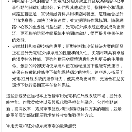
與網路中心戰的融合：光電/紅外線系統正日益成為網路中心軍
事行動的關鍵組成部分。它們與其他感測器、指揮中心和通訊
網路互聯互通，實現無縫資料共用和協同響應。這種融合提升
了情境察覺，加快了決策速度，並支援即時作戰協調。隨著網
路中心戰的重要性日益凸顯，光電/紅外線系統正發展成為更廣
泛、更互聯的防禦生態系統中的關鍵節點，從而提升整個任務
的效能。
尖端材料和冷卻技術的應用：新型材料和冷卻解決方案的開發
正在提升光電/紅外線系統的性能和耐久性。尖端材料具有卓越
的溫度控管性能、更強的耐惡劣環境適應能力和更長的使用壽
命。創新的冷卻技術使系統即使在極端溫度下也能有效運行，
確保在各種氣候條件下都能保持穩定的性能。這些進步拓展了
光電/紅外線系統的運作能力，使其成為更可靠、更適合在惡劣
環境下執行長期軍事任務的系統。
這些新趨勢正從根本上改變軍用光電和紅外線系統市場，提升系
統性能、作戰柔軟性以及與現代戰爭框架的融合。它們推動創
新，提高效率，拓展軍事監視和目標獲取解決方案的範圍，並最
終重塑國防部隊開展戰場情報收集和戰備的方式。
軍用光電和紅外線系統市場的最新趨勢