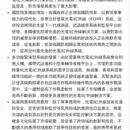
益普及，對市場發展產生了重大影響。
國防預算撥款增加：各國政府正在增加國防預算，以實現軍事
能力的現代化，並專注於發展光電/紅外線（EO/IR）系統。這
些投資將用於支援下一代感測器、武器瞄準系統和監視平台的
研發。各國優先部署先進的光電/紅外線解決方案，以應對新出
現的威脅並保持戰略優勢。這種持續的財政投入正在推動市場
成長，促進創新，並加強國防相關企業和技術供應商之間的合
作，從而交付最先進的光電/紅外線系統。
多功能緊湊型系統的發展：由於需要將光電/紅外線系統整合到
無人機、攜帶式設備和小型車輛等各種平台上，市場對多功能
輕量化光電/紅外線系統的需求日益成長。熱成像、夜視和雷射
瞄準功能於一體的多功能系統正變得越來越普遍。其緊湊的設
計使其能夠部署在包括城市作戰和特種作戰在內的各種作戰場
景中。這一趨勢提高了作戰柔軟性，拓展了市場機遇，迫使製
造商不斷創新，開發更具適應性的光電/紅外線解決方案。
拓展商業和民用應用：除了軍事應用外，光電/紅外線技術在邊
防安全、災害管理和監控等民用領域的應用也日益廣泛。商業
市場的成長源自於對更完善的安全和監控解決方案的需求。這
種多元化拓展了市場範圍，並促進了跨領域的創新和投資。不
斷擴大的應用領域推動了競爭性技術的發展，最終將帶來更經