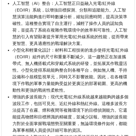
人工智慧（AI）整合：人工智慧正日益融入光電/紅外線
（EO/IR）系統，以增強目標探測、分類和追蹤能力。人工智
慧演算法能夠進行即時數據分析，縮短回應時間，提高決策準
確性。這種整合實現了自主運行，減輕了操作人員的認知負
荷，並提高了系統在複雜作戰環境中的效率和可靠性。人工智
慧的引入有望顯著提升軍用光電/紅外線系統的性能，從而帶來
更智慧、更具適應性的戰場解決方案。
小型化和輕量化設計：材料和工程技術的進步使得光電/紅外線
（EO/IR）組件的尺寸和重量不斷減少。這一趨勢正在加速攜
帶式、無人機搭載式和穿戴式系統的研發，並拓展其作戰靈活
性。小型化使得系統能夠整合到各種平台，例如無人機、手持
設備和小規模監視單元，同時又不影響效能。因此，在各種環
境下作戰的軍事力量能夠受益於更廣泛的部署範圍、更高的機
動性和更強的戰術性柔軟性。
增強的多波長能力：現代光電/紅外線系統越來越能夠跨越多個
波段工作，包括可見光、近紅外線和熱紅外線。這種多波長方
法提高了在霧、煙和夜間等複雜環境下的目標偵測能力。它還
能提高物體和目標辨識的精確度，並減少誤報。增強的波長能
力對於全面掌握戰場態勢至關重要，無論環境條件如何，都能
為軍事相關人員提供詳細可靠的資訊。