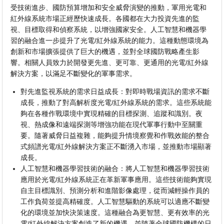
受技術進步、國防預算增加和安全威脅演變的推動，軍用光電和
紅外線系統市場正經歷快速成長。各國都在大力投資先進的監
視、目標取得和偵察系統，以增強國家安全。人工智慧和機器學
習的融合進一步提升了光電/紅外線系統的能力。這種動態環境為
創新和市場擴張提供了巨大的機遇，並對全球國防戰略產生影
響。相關人員致力於開發更先進、更可靠、更通用的光電/紅外線
解決方案，以滿足不斷變化的軍事需求。
對先進監視系統的需求日益成長：對即時戰場資訊的需求不斷
成長，推動了對高解析度光電/紅外線系統的需求。這些系統能
夠在各種作戰環境中實現精確的目標探測、追蹤和識別。夜
視、熱成像和遠端探測等增強功能在現代軍事行動中至關重
要。隨著威脅日益複雜，能夠提升情境察覺和作戰效能的整合
式頻譜光電/紅外線解決方案正不斷湧入市場，並推動市場顯著
成長。
人工智慧和機器學習技術的融合：將人工智慧和機器學習技術
應用於光電/紅外線系統正在革新軍事應用。這些技術能夠實現
自主目標識別、預測分析和進階影像處理，從而減輕操作員的
工作負荷並提高精確度。人工智慧驅動的系統可以適應不斷變
化的環境並加快決策速度。這種融合為更智慧、更有效率的光
電/紅外線解決方案創造了新的機遇，並隨著全球國防機構的日