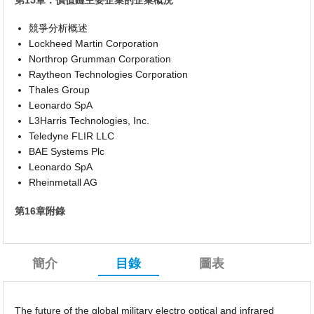
競爭分析概述
Lockheed Martin Corporation
Northrop Grumman Corporation
Raytheon Technologies Corporation
Thales Group
Leonardo SpA
L3Harris Technologies, Inc.
Teledyne FLIR LLC
BAE Systems Plc
Leonardo SpA
Rheinmetall AG
第16章附錄
簡介
目錄
圖表
The future of the global military electro optical and infrared