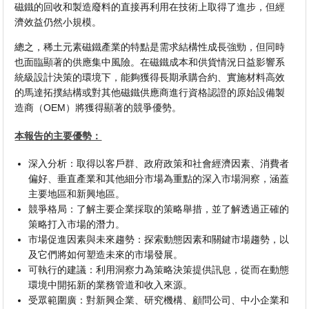
磁鐵的回收和製造廢料的直接再利用在技術上取得了進步，但經
濟效益仍然小規模。
總之，稀土元素磁鐵產業的特點是需求結構性成長強勁，但同時
也面臨顯著的供應集中風險。在磁鐵成本和供貨情況日益影響系
統級設計決策的環境下，能夠獲得長期承購合約、實施材料高效
的馬達拓撲結構或對其他磁鐵供應商進行資格認證的原始設備製
造商（OEM）將獲得顯著的競爭優勢。
本報告的主要優勢：
深入分析：取得以客戶群、政府政策和社會經濟因素、消費者
偏好、垂直產業和其他細分市場為重點的深入市場洞察，涵蓋
主要地區和新興地區。
競爭格局：了解主要企業採取的策略舉措，並了解透過正確的
策略打入市場的潛力。
市場促進因素與未來趨勢：探索動態因素和關鍵市場趨勢，以
及它們將如何塑造未來的市場發展。
可執行的建議：利用洞察力為策略決策提供訊息，從而在動態
環境中開拓新的業務管道和收入來源。
受眾範圍廣：對新興企業、研究機構、顧問公司、中小企業和