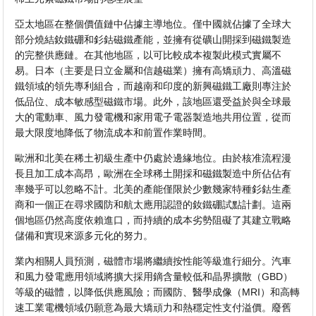
亞太地區在整個價值鏈中佔據主導地位。僅中國就佔據了全球大
部分燒結釹鐵硼和釤鈷磁鐵產能，並擁有從礦山開採到磁鐵製造
的完整供應鏈。在其他地區，以可比較成本複製此模式實屬不
易。日本（主要是日立金屬和信越磁業）擁有高矯頑力、高溫磁
鐵領域的領先專利組合，而越南和印度的新興磁鐵工廠則專注於
低品位、成本敏感型磁鐵市場。此外，該地區還受益於與全球最
大的電動車、風力發電機和家用電子電器製造地共用位置，從而
最大限度地降低了物流成本和前置作業時間。
歐洲和北美在稀土初級生產中仍處於邊緣地位。由於核准流程漫
長且加工成本高昂，歐洲在全球稀土開採和磁鐵製造中所佔佔有
率幾乎可以忽略不計。北美的產能僅限於少數幾家特種釤鈷生產
商和一個正在尋求國防和航太應用認證的釹鐵硼試點計劃。這兩
個地區仍然高度依賴進口，而持續的成本劣勢阻礙了其建立戰略
儲備和實現來源多元化的努力。
業內相關人員預測，磁體市場將繼續按性能等級進行細分。汽車
和風力發電應用領域將擴大採用鏑含量較低和晶界擴散（GBD）
等級的磁體，以降低供應風險；而國防、醫學成像（MRI）和高轉
速工業電機領域仍願意為最大矯頑力和熱穩定性支付溢價。廢舊