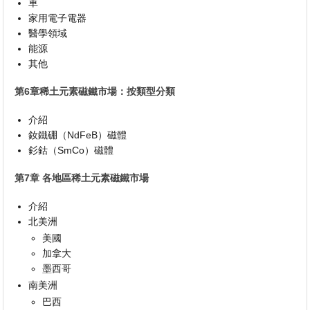
車
家用電子電器
醫學領域
能源
其他
第6章稀土元素磁鐵市場：按類型分類
介紹
釹鐵硼（NdFeB）磁體
釤鈷（SmCo）磁體
第7章 各地區稀土元素磁鐵市場
介紹
北美洲
美國
加拿大
墨西哥
南美洲
巴西