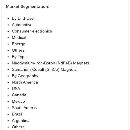
Market Segmentation:
By End-User
Automotive
Consumer electronics
Medical
Energy
Others
By Type
Neodymium-Iron-Boron (NdFeB) Magnets
Samarium-Cobalt (SmCo) Magnets
By Geography
North America
USA
Canada
Mexico
South America
Brazil
Argentina
Others