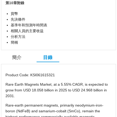
第10章附錄
貨幣
先決條件
基準年和預測年時間表
相關人員的主要收益
分析方法
簡稱
簡介
目錄
Product Code: KSI061615321
Rare Earth Magnets Market, at a 5.55% CAGR, is expected to
grow from USD 18.058 billion in 2025 to USD 24.968 billion in
2031.
Rare-earth permanent magnets, primarily neodymium-iron-
boron (NdFeB) and samarium-cobalt (SmCo), remain the
highest-performance commercially available magnetic