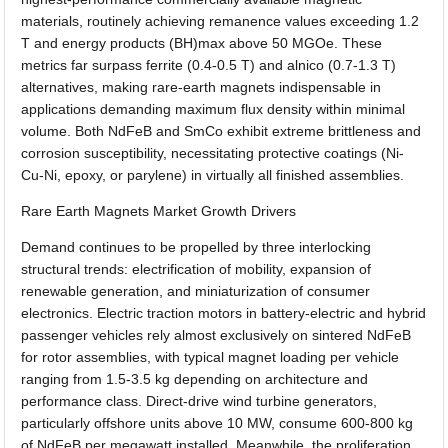
materials, routinely achieving remanence values exceeding 1.2
T and energy products (BH)max above 50 MGOe. These
metrics far surpass ferrite (0.4-0.5 T) and alnico (0.7-1.3 T)
alternatives, making rare-earth magnets indispensable in
applications demanding maximum flux density within minimal
volume. Both NdFeB and SmCo exhibit extreme brittleness and
corrosion susceptibility, necessitating protective coatings (Ni-
Cu-Ni, epoxy, or parylene) in virtually all finished assemblies.
Rare Earth Magnets Market Growth Drivers
Demand continues to be propelled by three interlocking
structural trends: electrification of mobility, expansion of
renewable generation, and miniaturization of consumer
electronics. Electric traction motors in battery-electric and hybrid
passenger vehicles rely almost exclusively on sintered NdFeB
for rotor assemblies, with typical magnet loading per vehicle
ranging from 1.5-3.5 kg depending on architecture and
performance class. Direct-drive wind turbine generators,
particularly offshore units above 10 MW, consume 600-800 kg
of NdFeB per megawatt installed. Meanwhile, the proliferation