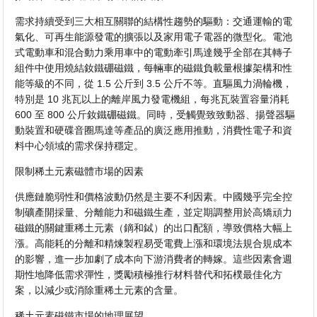
需求持續受到三大相互關聯的結構性趨勢的驅動：交通運輸的電
氣化、可再生能源發電的擴張以及家用電子電器的微型化。電池
式電動車和混合動力乘用車中的電動牽引馬達幾乎全部在其轉子
組件中使用燒結釹鐵硼磁鐵，每輛車的磁鐵負載量根據架構和性
能等級的不同，從 1.5 公斤到 3.5 公斤不等。直驅風力渦輪機，
特別是 10 兆瓦以上的離岸風力發電機組，每兆瓦裝置容量消耗
600 至 800 公斤釹鐵硼磁鐵。同時，受觸覺致致動器、揚聲器驅
動裝置和硬碟音圈馬達等產品的廣泛應用推動，消費性電子和資
料中心領域的需求保持穩定。
限制稀土元素磁體市場的因素
供應鏈脆弱性和價格波動仍然是主要不利因素。中國幾乎完全控
制礦產開採量、分離能力和磁鐵生產，並定期調整用於高矯頑力
磁鐵的關鍵重稀土元素（鏑和鋱）的出口配額，導致價格大幅上
漲。高能耗的分離和精煉製程易受電費上漲和環境法規合規成本
的影響，進一步加劇了成本向下游消費者的轉嫁。這些因素會週
期性地降低需求彈性，獎勵積極推行材料替代和拓樸最佳化方
案，以減少或消除重稀土元素的含量。
稀土元素磁鐵市場的地理展望