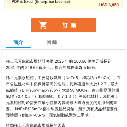
PDF & Excel (Enterprise License)
USD 6,950
簡介
目錄
稀土元素磁鐵市場預計將從 2025 年的 180.58 億美元成長到
2031 年的 249.68 億美元，複合年成長率為 5.55%。
稀土元素永磁體，主要是釹鐵硼（NdFeB）和釤鈷（SmCo），在
市售磁性材料中仍保持最高的性能，其剩磁通常大於1.2 T，最大
磁能積（BH<sub>max</sub>）大於50 MGOe。這些指標優於鐵
氧體（0.4-0.5 T）和鋁鎳鈷（0.7-1.3 T）等替代材料，因此稀土
元素磁體對於需要在最小體積內實現最大磁通密度的應用至關重
要。 NdFeB和SmCo都非常脆且易腐蝕，幾乎所有成品都需要保
護塗層（例如Ni-Cu-Ni、環氧樹脂或聚對二甲苯）。
推動稀土元素磁鐵市場成長的因素