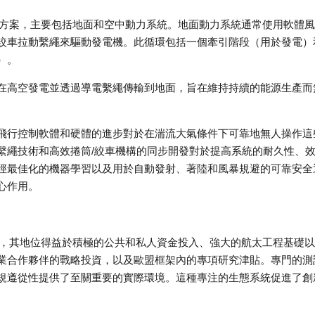
術方案，主要包括地面和空中動力系統。地面動力系統通常使用軟體
絞車拉動繫繩來驅動發電機。此循環包括一個牽引階段（用於發電）
）。
在高空發電並透過導電繫繩傳輸到地面，旨在維持持續的能源生產而
飛行控制軟體和硬體的進步對於在湍流大氣條件下可靠地無人操作這
繫繩技術和高效捲筒/絞車機構的同步開發對於提高系統的耐久性、
徑最佳化的機器學習以及用於自動發射、著陸和風暴規避的可靠安全
心作用。
區，其地位得益於積極的公共和私人資金投入、強大的航太工程基礎
業合作夥伴的戰略投資，以及歐盟框架內的專項研究津貼。專門的測
規遵從性提供了至關重要的實際環境。這種專注的生態系統促進了創