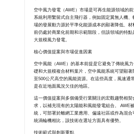
空中風力發電（AWE）市場是可再生能源領域的前
系統利用繫留式自主飛行器，例如固定翼無人機、
場的發展動力源於平準化能源成本的顯著降低、材
前仍處於商業化前期和示範階段，但該領域的特點
大規模風力發電。
核心價值提案與市場促進因素
空中風能（AWE）的基本前提是它避免了傳統風
礎和大規模複合材料葉片，空中風能系統可望顯著
至500公尺高空的風能資源。在這些高度，風速
是在近地面風況欠佳的地區。
這一價值提案與多個備受行業關注的宏觀趨勢相契
求，以補充現有的太陽能和風能發電組合。 AW
統，可部署於離網工業應用、偏遠社區或作為混合
統渦輪機相比，該技術在選址方面具有優勢。
技術範式與創新重點