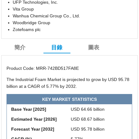
UFP Technologies, Inc.
Vita Group
Wanhua Chemical Group Co., Ltd.
Woodbridge Group
Zotefoams plc
簡介
目錄
圖表
Product Code: MRR-742BD517FA8E
The Industrial Foam Market is projected to grow by USD 95.78
billion at a CAGR of 5.77% by 2032.
KEY MARKET STATISTICS
Base Year [2025]
USD 64.66 billion
Estimated Year [2026]
USD 68.67 billion
Forecast Year [2032]
USD 95.78 billion
CAGR (%)
5.77%