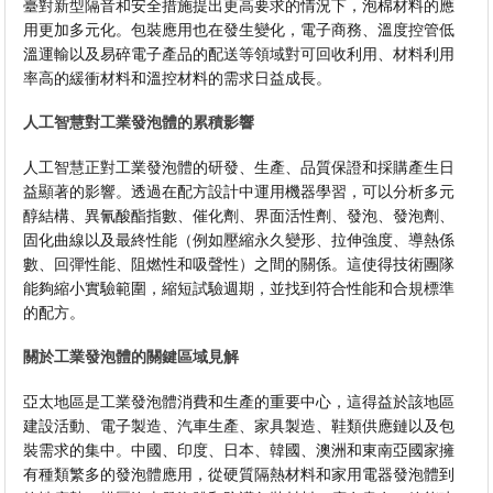
臺對新型隔音和安全措施提出更高要求的情況下，泡棉材料的應
用更加多元化。包裝應用也在發生變化，電子商務、溫度控管低
溫運輸以及易碎電子產品的配送等領域對可回收利用、材料利用
率高的緩衝材料和溫控材料的需求日益成長。
人工智慧對工業發泡體的累積影響
人工智慧正對工業發泡體的研發、生產、品質保證和採購產生日
益顯著的影響。透過在配方設計中運用機器學習，可以分析多元
醇結構、異氰酸酯指數、催化劑、界面活性劑、發泡、發泡劑、
固化曲線以及最終性能（例如壓縮永久變形、拉伸強度、導熱係
數、回彈性能、阻燃性和吸聲性）之間的關係。這使得技術團隊
能夠縮小實驗範圍，縮短試驗週期，並找到符合性能和合規標準
的配方。
關於工業發泡體的關鍵區域見解
亞太地區是工業發泡體消費和生產的重要中心，這得益於該地區
建設活動、電子製造、汽車生產、家具製造、鞋類供應鏈以及包
裝需求的集中。中國、印度、日本、韓國、澳洲和東南亞國家擁
有種類繁多的發泡體應用，從硬質隔熱材料和家用電器發泡體到