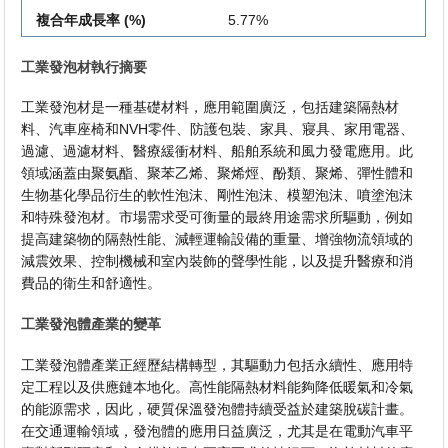
複合年成長率 (%)
5.77%
工業發泡材執行摘要
工業發泡材是一種基礎材料，應用範圍廣泛，包括建築隔熱材
料、汽車座椅和NVH零件、防護包裝、家具、寢具、家用電器、
過濾、過濾材料、醫療緩衝材料、船舶系統和風力發電應用。此
領域涵蓋由聚氨酯、聚苯乙烯、聚烯烴、酚類、聚烯、彈性體和
生物基化學品衍生的軟性泡沫、剛性泡沫、模塑泡沫、噴塗泡沫
和特殊發泡材。市場需求受可衡量的最終用途需求所驅動，例如
提高建築物的隔熱性能、減輕運輸設備的重量、增強物流領域的
減震效果、控制機械和室內裝飾的聲學性能，以及提升醫療和消
費品的衛生和舒適性。
工業發泡體產業的變革
工業發泡體產業正經歷結構轉型，其驅動力包括永續性、應用特
定工程以及供應鏈本地化。高性能隔熱材料能夠降低暖氣和冷氣
的能源需求，因此，硬質保溫發泡體持續受益於建築脫碳計畫。
在交通運輸領域，發泡體的應用日益廣泛，尤其是在電動汽車平