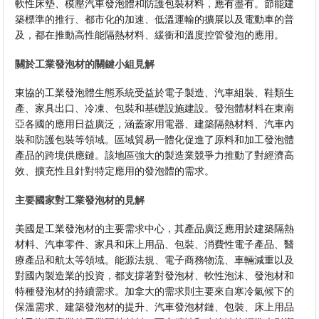
軟性床墊、模壓汽車發泡體和防護包裝材料，應有盡有。節能建
築標準的推行、都市化的加速、低溫運輸的擴展以及電動車的普
及，都在推動高性能隔熱材料、緩衝和溫度控管發泡的應用。
關於工業發泡材的關鍵小組見解
東協的工業發泡體生態系統受益於電子製造、汽車組裝、鞋類生
產、家具出口、冷凍、包裝和基礎設施建設。發泡體材料在東南
亞各國的應用日益廣泛，涵蓋家用電器、建築隔熱材料、汽車內
裝和防護包裝等領域。區域貿易一體化促進了原料和加工發泡體
產品的跨境供應鏈。該地區強大的製造業競爭力推動了對經濟高
效、擴充性且針對特定應用的發泡體的需求。
主要國家對工業發泡材的見解
美國是工業發泡材的主要需求中心，其產品廣泛應用於建築隔熱
材料、汽車零件、家具和床上用品、包裝、消費性電子產品、醫
療產品和航太等領域。能源法規、電子商務物流、車輛減重以及
對國內製造業的投資，都支撐著對發泡材、軟性泡沫、發泡材和
特種發泡材的持續需求。加拿大的需求則主要來自寒冷氣候下的
保溫需求、建築發泡材的提升、汽車​​發泡材鏈、包裝、床上用品