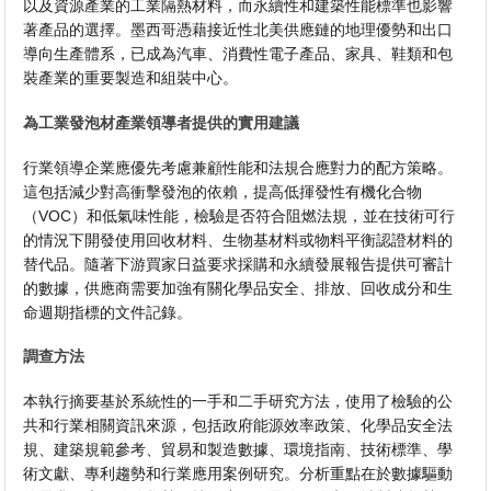
以及資源產業的工業隔熱材料，而永續性和建築性能標準也影響
著產品的選擇。墨西哥憑藉接近性北美供應鏈的地理優勢和出口
導向生產體系，已成為汽車、消費性電子產品、家具、鞋類和包
裝產業的重要製造和組裝中心。
為工業發泡材產業領導者提供的實用建議
行業領導企業應優先考慮兼顧性能和法規合應對力的配方策略。
這包括減少對高衝擊發泡的依賴，提高低揮發性有機化合物
（VOC）和低氣味性能，檢驗是否符合阻燃法規，並在技術可行
的情況下開發使用回收材料、生物基材料或物料平衡認證材料的
替代品。隨著下游買家日益要求採購和永續發展報告提供可審計
的數據，供應商需要加強有關化學品安全、排放、回收成分和生
命週期指標的文件記錄。
調查方法
本執行摘要基於系統性的一手和二手研究方法，使用了檢驗的公
共和行業相關資訊來源，包括政府能源效率政策、化學品安全法
規、建築規範參考、貿易和製造數據、環境指南、技術標準、學
術文獻、專利趨勢和行業應用案例研究。分析重點在於數據驅動