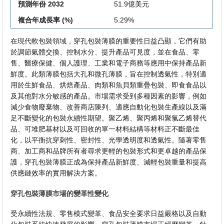
預測年份 2032
51.9億美元
複合年成長率 (%)
5.29%
在現代軟包裝領域，穿孔包裝薄膜的重要性日益凸顯，它們有助
於調節氣體交換、控制水分、提升產品可見度，並在食品、零
售、醫療保健、個人護理、工業和電子商務等應用中保持產品新
鮮度。此類薄膜包括大孔和微孔薄膜，旨在控制透氣性，特別適
用於生鮮食品、烘焙產品、肉類和魚貝類重疊包裝、即食食品以
及其他對水分敏感的產品。市場需求受到多種因素的影響，例如
減少食物廢棄物、改善商店陳列、適應自動化包裝生產線以及滿
足不斷變化的包裝永續性期望。聚乙烯、聚丙烯和聚氯乙烯替代
品、可堆肥基材以及可回收的單一材料結構等材料正不斷最佳
化，以平衡抗穿刺性、密封性、光學透明度和透氣性。隨著零售
商、加工商和品牌所有者尋求更輕的包裝形式和更卓越的產品保
護，穿孔包裝薄膜正成為保持產品新鮮度、減輕包裝重量和提高
供應鏈效率的實用解決方案。
穿孔包裝薄膜市場的變革性變化
受永續性法規、零售模式變革、食品安全要求日益嚴格以及自動