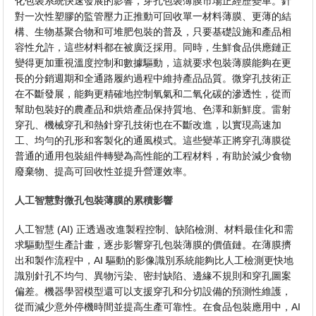
化包裝系統快速發展的影響，穿孔包裝薄膜市場正經歷變革。針
對一次性塑膠的監管壓力正推動可回收單一材料薄膜、更薄的結
構、生物基聚合物和可堆肥包裝的普及，只要基礎設施和產品相
容性允許，這些材料都在被廣泛採用。同時，生鮮食品供應鏈正
變得更加重視溫度控制和數據驅動，這就要求包裝薄膜能夠在更
長的分銷週期和全通路履約過程中維持產品品質。微穿孔技術正
在不斷發展，能夠更精確地控制氧氣和二氧化碳的滲透性，從而
幫助包裝好的農產品和烘焙產品保持質地、色澤和新鮮度。雷射
穿孔、機械穿孔和熱針穿孔技術也在不斷改進，以實現高速加
工、均勻的孔形和客製化的通風模式。這些變革正將穿孔薄膜從
普通的通用包裝組件轉變為高性能的工程材料，有助於減少食物
廢棄物、提高可回收性並提升營運效率。
人工智慧對微孔包裝薄膜的累積影響
人工智慧 (AI) 正透過改進製程控制、缺陷檢測、材料最佳化和需
求驅動型生產計畫，逐步影響穿孔包裝薄膜的價值鏈。在薄膜擠
出和製作流程中，AI 驅動的影像識別系統能夠比人工檢測更快地
識別針孔不均勻、異物污染、密封缺陷、邊緣不規則和穿孔圖案
偏差。機器學習模型還可以支援穿孔和分切設備的預測性維護，
從而減少意外停機時間並提高生產可靠性。在食品包裝應用中，AI