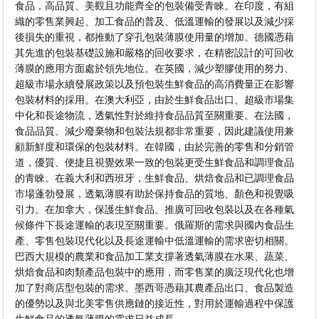
食品，高品質、美觀且功能齊全的包裝備受青睞。在印度，有組
織的零售業興起、加工食品的普及、低溫運輸的發展以及減少採
後損失的重視，都推動了穿孔包裝薄膜使用量的增加。德國憑藉
其先進的包裝基礎設施和嚴格的回收要求，在精密設計的可回收
薄膜的應用方面處於領先地位。在英國，減少塑膠使用的努力、
超級市場永續發展政策以及預包裝生鮮食品的高消費量正在影響
包裝材料的採用。在澳大利亞，由於生鮮食品出口、超級市場集
中化和長途物流，透氣性對於維持食品品質至關重要。在法國，
食品品質、減少廢棄物和包裝法規都非常重要，因此建議使用兼
顧新鮮度和環保的包裝材料。在韓國，由於完善的零售和分銷管
道，優質、便捷且視覺效果一致的包裝更受生鮮食品和調理食品
的青睞。在義大利和西班牙，生鮮食品、烘焙食品和已調理食品
市場蓬勃發展，透氣薄膜有助於保持食品的質地、顏色和視覺吸
引力。在加拿大，保護生鮮食品、推廣可回收包裝以及在各種氣
候條件下長途運輸的表現至關重要。俄羅斯的需求與國內食品生
產、零售包裝現代化以及長途運輸中低溫運輸的需求密切相關。
巴西大規模的農業和食品加工業支撐著透氣薄膜在水果、蔬菜、
烘焙食品和肉類產品包裝中的應用，而零售業的廣泛現代化也增
加了對商店型包裝的需求。墨西哥憑藉其農產品出口、食品製造
的優勢以及與北美零售供應鏈的接近性，對用於運輸過程中保護