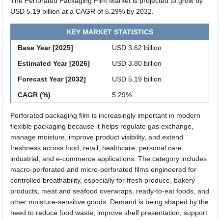
The Perforated Packaging Film Market is projected to grow by
USD 5.19 billion at a CAGR of 5.29% by 2032.
KEY MARKET STATISTICS
Base Year [2025]
USD 3.62 billion
Estimated Year [2026]
USD 3.80 billion
Forecast Year [2032]
USD 5.19 billion
CAGR (%)
5.29%
Perforated packaging film is increasingly important in modern
flexible packaging because it helps regulate gas exchange,
manage moisture, improve product visibility, and extend
freshness across food, retail, healthcare, personal care,
industrial, and e-commerce applications. The category includes
macro-perforated and micro-perforated films engineered for
controlled breathability, especially for fresh produce, bakery
products, meat and seafood overwraps, ready-to-eat foods, and
other moisture-sensitive goods. Demand is being shaped by the
need to reduce food waste, improve shelf presentation, support