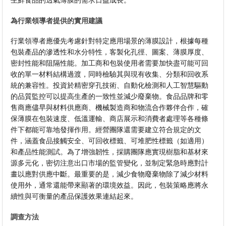
生鮮食品的透氣薄膜的需求日益成長。
為行業領導者提供的實用建議
行業領導者應優先考慮針對特定應用場景的薄膜設計，根據每種
包裝產品的滲透性和水分特性，客製化孔徑、圖案、薄膜厚度、
密封性能和阻隔性能。加工商和包裝使用者需要加快盡可能可回
收的單一材料結構過渡，同時檢驗其與現有收集、分類和回收系
統的兼容性。投資於精密穿孔技術、自動化檢測和人工智慧驅動
的品質監控可以提高生產的一致性並減少廢棄物。食品品牌和零
售商應儘早與材料供應商、機械製造商和物流合作夥伴合作，確
保薄膜在包裝速度、低溫運輸、商店展示和消費者處理等各種條
件下都能可靠地發揮作用。經營團隊還需要建立符合規定的文
件，涵蓋食品接觸安全、可回收標籤、可堆肥性標籤（如適用）
和產品性能測試。為了增強韌性，採購團隊應實現樹脂和基材來
源多元化，密切注意出口市場的監管變化，並制定緊急時應對計
畫以應對供應中斷。最重要的是，減少食物廢棄物除了減少材料
使用外，通常還能帶來顯著的環境效益。因此，包裝策略應將永
續性與可衡量的產品保護效果連結起來。
調查方法