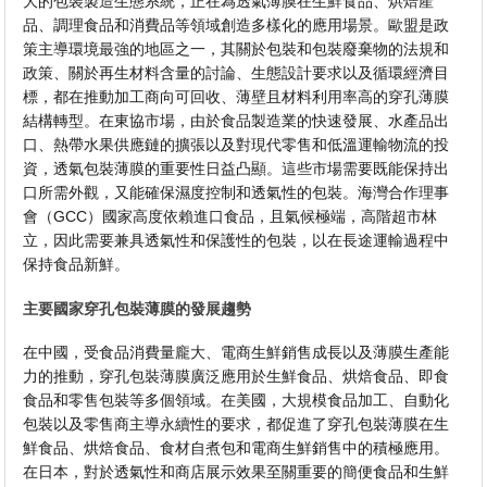
大的包裝製造生態系統，正在為透氣薄膜在生鮮食品、烘焙產
品、調理食品和消費品等領域創造多樣化的應用場景。歐盟是政
策主導環境最強的地區之一，其關於包裝和包裝廢棄物的法規和
政策、關於再生材料含量的討論、生態設計要求以及循環經濟目
標，都在推動加工商向可回收、薄壁且材料利用率高的穿孔薄膜
結構轉型。在東協市場，由於食品製造業的快速發展、水產品出
口、熱帶水果供應鏈的擴張以及對現代零售和低溫運輸物流的投
資，透氣包裝薄膜的重要性日益凸顯。這些市場需要既能保持出
口所需外觀，又能確保濕度控制和透氣性的包裝。海灣合作理事
會（GCC）國家高度依賴進口食品，且氣候極端，高階超市林
立，因此需要兼具透氣性和保護性的包裝，以在長途運輸過程中
保持食品新鮮。
主要國家穿孔包裝薄膜的發展趨勢
在中國，受食品消費量龐大、電商生鮮銷售成長以及薄膜生產能
力的推動，穿孔包裝薄膜廣泛應用於生鮮食品、烘焙食品、即食
食品和零售包裝等多個領域。在美國，大規模食品加工、自動化
包裝以及零售商主導永續性的要求，都促進了穿孔包裝薄膜在生
鮮食品、烘焙食品、食材自煮包和電商生鮮銷售中的積極應用。
在日本，對於透氣性和商店展示效果至關重要的簡便食品和生鮮