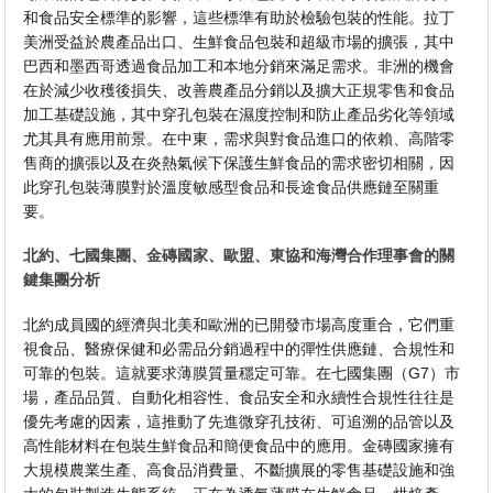
和食品安全標準的影響，這些標準有助於檢驗包裝的性能。拉丁
美洲受益於農產品出口、生鮮食品包裝和超級市場的擴張，其中
巴西和墨西哥透過食品加工和本地分銷來滿足需求。非洲的機會
在於減少收穫後損失、改善農產品分銷以及擴大正規零售和食品
加工基礎設施，其中穿孔包裝在濕度控制和防止產品劣化等領域
尤其具有應用前景。在中東，需求與對食品進口的依賴、高階零
售商的擴張以及在炎熱氣候下保護生鮮食品的需求密切相關，因
此穿孔包裝薄膜對於溫度敏感型食品和長途食品供應鏈至關重
要。
北約、七國集團、金磚國家、歐盟、東協和海灣合作理事會的關
鍵集團分析
北約成員國的經濟與北美和歐洲的已開發市場高度重合，它們重
視食品、醫療保健和必需品分銷過程中的彈性供應鏈、合規性和
可靠的包裝。這就要求薄膜質量穩定可靠。在七國集團（G7）市
場，產品品質、自動化相容性、食品安全和永續性合規性往往是
優先考慮的因素，這推動了先進微穿孔技術、可追溯的品管以及
高性能材料在包裝生鮮食品和簡便食品中的應用。金磚國家擁有
大規模農業生產、高食品消費量、不斷擴展的零售基礎設施和強