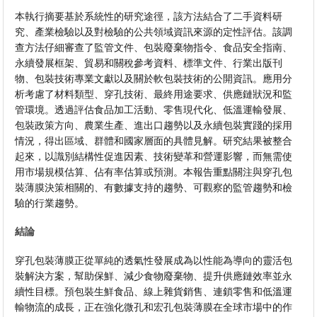
本執行摘要基於系統性的研究途徑，該方法結合了二手資料研
究、產業檢驗以及對檢驗的公共領域資訊來源的定性評估。該調
查方法仔細審查了監管文件、包裝廢棄物指令、食品安全指南、
永續發展框架、貿易和關稅參考資料、標準文件、行業出版刊
物、包裝技術專業文獻以及關於軟包裝技術的公開資訊。應用分
析考慮了材料類型、穿孔技術、最終用途要求、供應鏈狀況和監
管環境。透過評估食品加工活動、零售現代化、低溫運輸發展、
包裝政策方向、農業生產、進出口趨勢以及永續包裝實踐的採用
情況，得出區域、群體和國家層面的具體見解。研究結果被整合
起來，以識別結構性促進因素、技術變革和營運影響，而無需使
用市場規模估算、佔有率估算或預測。本報告重點關注與穿孔包
裝薄膜決策相關的、有數據支持的趨勢、可觀察的監管趨勢和檢
驗的行業趨勢。
結論
穿孔包裝薄膜正從單純的透氣性發展成為以性能為導向的靈活包
裝解決方案，幫助保鮮、減少食物廢棄物、提升供應鏈效率並永
續性目標。預包裝生鮮食品、線上雜貨銷售、連鎖零售和低溫運
輸物流的成長，正在強化微孔和宏孔包裝薄膜在全球市場中的作