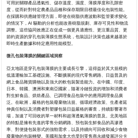
可用於關聯產品透氣性、儲存溫度、濕度、薄膜厚度和孔隙密
度，從而針對特定農產品品種和保存期限目標最佳化包裝性能。
在採購和供應鏈管理方面，即使在樹脂供應波動和監管要求變化
的情況下，AI 驅動的分析也能改善樹脂規劃、庫存可見性和物流
調整。這些協同效應正在促成一個更具適應性、更注重品質、更
節約資源的穿孔包裝薄膜生態系統，包裝設計決策也越來越基於
即時生產數據和特定應用性能模型。
微孔包裝薄膜的關鍵區域洞察
亞太地區是穿孔包裝薄膜的主要成長引擎，這得益於其大規模的
低溫運輸加工基礎設施、不斷擴展的現代零售網路、日益普及的
網上食品雜貨購物以及強大的軟包裝製造能力。在中國、印度、
日本、韓國、澳洲和東南亞國家，隨著冷鏈投資的增加和消費者
對生鮮食品、烘焙產品、已調理食品包裝中的應用調理食品廣
泛。在歐洲，嚴格的包裝廢棄物法規、循環經濟政策、生產者延
伸責任制以及消費者對塑膠包裝日益嚴格的審查，持續影響著市
場，加速了可回收的單一材料和超薄透氣薄膜的普及。北美地區
的特點是擁有先進的零售分銷網路、預包裝生鮮食品的高滲透
率、對便捷包裝形式的強勁需求，以及持續向可回收和減少食物
廢棄物的包裝轉變。美國和加拿大也受到零售商永續發展評分卡