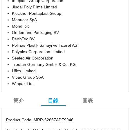
Inteplast Group Corporation
Jindal Poly Films Limited
Klockner Pentaplast Group
Manucor SpA
Mondi plc
Oerlemans Packaging BV
PerfoTec BV
Polinas Plastik Sanayi ve Ticaret AS
Polyplex Corporation Limited
Sealed Air Corporation
Treofan Germany GmbH & Co. KG
Uflex Limited
Vibac Group SpA
Winpak Ltd.
簡介
目錄
圖表
Product Code: MRR-62667ADF9946