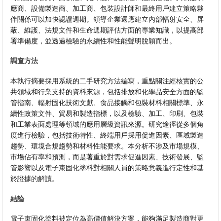
應商、設備製造商、加工商、包裝設計師和最終用戶建立策略夥
伴關係可以加快認證週期。領導企業還應建立內部輻射安全、屏
蔽、維護、法規文件和生命週期評估方面的專業知識，以提高部
署準備度，並透過檢驗的永續性和性能聲明脫穎而出。
調查方法
本執行摘要採用系統的二手研究方法編寫，重點關注經核實的公
共領域和行業支持的資料來源，包括排放和化學品安全方面的監
管指南、輻射固化技術文獻、食品接觸和包裝材料相關標準、永
續性政策文件、貿易和製造指標，以及檢驗、加工、印刷、包裝
和工業表面處理等領域的應用層級資訊來源。研究途徑從多個角
度進行檢驗，包括技術特性、終端用戶採用促進因素、區域製造
趨勢、環境合規趨勢和材料性能要求。本分析不涉及市場規模、
市場佔有率和預測，而是著重於對需求促進因素、技術發展、監
管影響以及電子束固化塗料對相關人員的策略意義進行定性和基
於證據的解讀。
結論
電子束固化塗料被定位為高價值解決方案，能夠滿足製造商對更