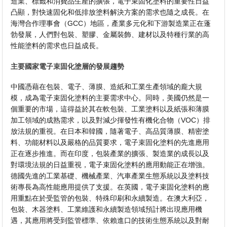
造業、標籤和消費品生產的擴張，電子束固化塗料的重要性日益
凸顯，對快速固化和低排放塗料解決方案的需求也隨之成長。在
海灣合作理事會（GCC）地區，產業多元化和下游製造業正在蓬
勃發展，人們對包裝、塑膠、金屬裝飾、建材以及特種行業的高
性能塗料的需求也日益成長。
主要國家電子束固化塗層的發展趨勢
中國憑藉在包裝、電子、薄膜、造紙和工業生產領域的龐大規
模，成為電子束固化塗料的主要需求中心。同時，美國仍然是一
個重要的市場，這得益於其在軟包裝、工業塗料以及紙張和薄膜
加工領域的成熟需求，以及對減少揮發性有機化合物（VOC）排
放法規的重視。在日本和韓國，隨著電子、高品質薄膜、精密塗
料、功能材料以及嚴格的品質要求，電子束固化塗料的先進應用
正在逐步推進。而在印度，包裝產業的擴張、製造業的成長以及
對環境法規的日益重視，電子束固化塗料的應用動能正在增強。
德國先進的工業基礎、機械產業、汽車產業生態系統以及塗料技
術專長為高性能應用提供了支援。在英國，電子束固化塗料的應
用重點在於受監管的包裝、特殊印刷和永續製造。在澳大利亞，
包裝、木器塗料、工業維護和永續製造領域預計將出現應用機
遇，其應用將受到監管標準、依賴進口的技術生態系統以及對耐