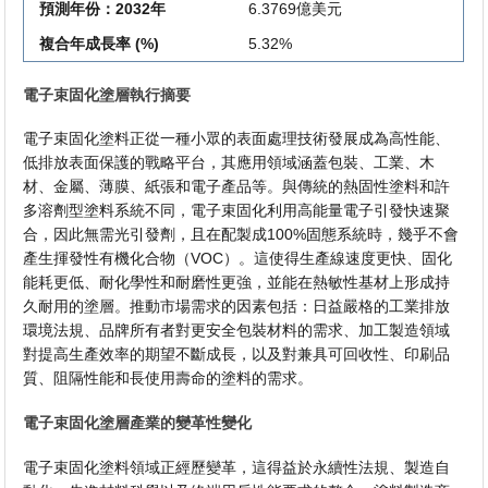
預測年份：2032年
6.3769億美元
複合年成長率 (%)
5.32%
電子束固化塗層執行摘要
電子束固化塗料正從一種小眾的表面處理技術發展成為高性能、
低排放表面保護的戰略平台，其應用領域涵蓋包裝、工業、木
材、金屬、薄膜、紙張和電子產品等。與傳統的熱固性塗料和許
多溶劑型塗料系統不同，電子束固化利用高能量電子引發快速聚
合，因此無需光引發劑，且在配製成100%固態系統時，幾乎不會
產生揮發性有機化合物（VOC）。這使得生產線速度更快、固化
能耗更低、耐化學性和耐磨性更強，並能在熱敏性基材上形成持
久耐用的塗層。推動市場需求的因素包括：日益嚴格的工業排放
環境法規、品牌所有者對更安全包裝材料的需求、加工製造領域
對提高生產效率的期望不斷成長，以及對兼具可回收性、印刷品
質、阻隔性能和長使用壽命的塗料的需求。
電子束固化塗層產業的變革性變化
電子束固化塗料領域正經歷變革，這得益於永續性法規、製造自