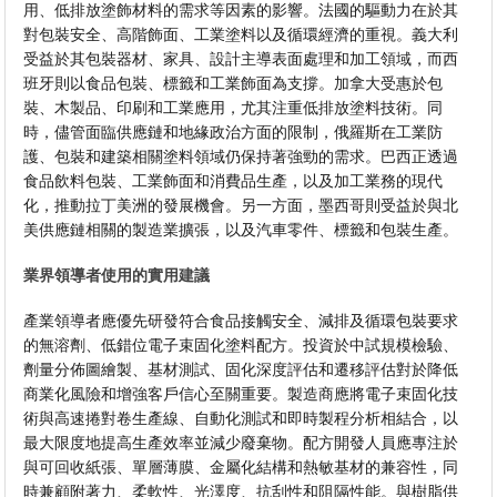
用、低排放塗飾材料的需求等因素的影響。法國的驅動力在於其
對包裝安全、高階飾面、工業塗料以及循環經濟的重視。義大利
受益於其包裝器材、家具、設計主導表面處理和加工領域，而西
班牙則以食品包裝、標籤和工業飾面為支撐。加拿大受惠於包
裝、木製品、印刷和工業應用，尤其注重低排放塗料技術。同
時，儘管面臨供應鏈和地緣政治方面的限制，俄羅斯在工業防
護、包裝和建築相關塗料領域仍保持著強勁的需求。巴西正透過
食品飲料包裝、工業飾面和消費品生產，以及加工業務的現代
化，推動拉丁美洲的發展機會。另一方面，墨西哥則受益於與北
美供應鏈相關的製造業擴張，以及汽車零件、標籤和包裝生產。
業界領導者使用的實用建議
產業領導者應優先研發符合食品接觸安全、減排及循環包裝要求
的無溶劑、低錯位電子束固化塗料配方。投資於中試規模檢驗、
劑量分佈圖繪製、基材測試、固化深度評估和遷移評估對於降低
商業化風險和增強客戶信心至關重要。製造商應將電子束固化技
術與高速捲對卷生產線、自動化測試和即時製程分析相結合，以
最大限度地提高生產效率並減少廢棄物。配方開發人員應專注於
與可回收紙張、單層薄膜、金屬化結構和熱敏基材的兼容性，同
時兼顧附著力、柔軟性、光澤度、抗刮性和阻隔性能。與樹脂供