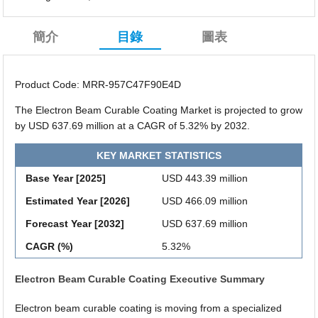
簡介
目錄
圖表
Product Code: MRR-957C47F90E4D
The Electron Beam Curable Coating Market is projected to grow
by USD 637.69 million at a CAGR of 5.32% by 2032.
KEY MARKET STATISTICS
Base Year [2025]
USD 443.39 million
Estimated Year [2026]
USD 466.09 million
Forecast Year [2032]
USD 637.69 million
CAGR (%)
5.32%
Electron Beam Curable Coating Executive Summary
Electron beam curable coating is moving from a specialized