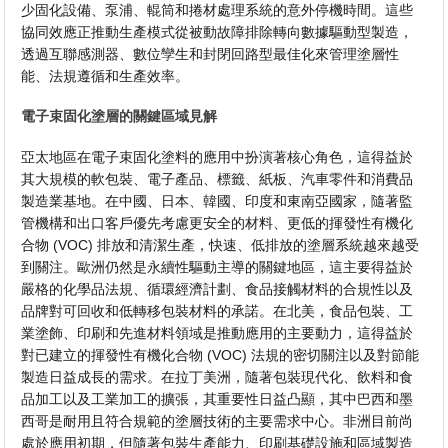
少固化設備、泵浦、輥筒和捲材處理系統的意外停機時間。這些
協同效應正推動生產模式從被動故障排除轉向數據驅動型製造，
透過互聯感測器、數位孿生和封閉回路型最佳化來管理塗層性
能、法規遵循和生產效率。
電子束固化塗層的關鍵區域見解
亞太地區在電子束固化塗料的應用中扮演著核心角色，這得益於
其大規模的軟包裝、電子產品、標籤、紙板、汽車零件和消費品
製造業基地。在中國、日本、韓國、印度和東南亞國家，隨著監
管機構和出口客戶優先考慮更安全的材料、更低的揮發性有機化
合物 (VOC) 排放和清潔生產，快速、低排放的塗層系統越來越受
到關注。歐洲仍然是永續性驅動主導的關鍵地區，這主要得益於
嚴格的化學品法規、循環經濟計劃、食品接觸材料的合規性以及
品牌對可回收和低轉移包裝材料的承諾。在北美，食品包裝、工
業塗飾、印刷和先進材料領域是推動應用的主要動力，這得益於
對已建立的揮發性有機化合物 (VOC) 法規的密切關注以及對節能
製造日益成長的需求。在拉丁美洲，隨著包裝現代化、飲料和食
品加工以及工業加工的擴張，其重要性日益凸顯，其中巴西和墨
西哥是耐用且符合規範的塗層技術的主要需求中心。非洲目前尚
處於應用初期，但隨著包裝生產能力、印刷基礎設施和區域製造