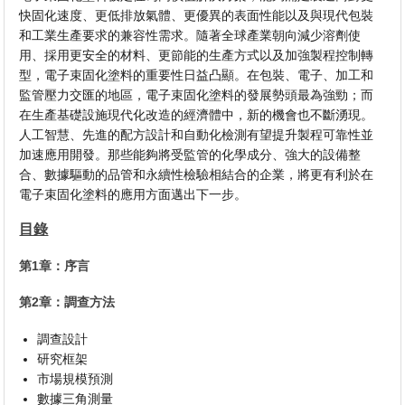
快固化速度、更低排放氣體、更優異的表面性能以及與現代包裝
和工業生產要求的兼容性需求。隨著全球產業朝向減少溶劑使
用、採用更安全的材料、更節能的生產方式以及加強製程控制轉
型，電子束固化塗料的重要性日益凸顯。在包裝、電子、加工和
監管壓力交匯的地區，電子束固化塗料的發展勢頭最為強勁；而
在生產基礎設施現代化改造的經濟體中，新的機會也不斷湧現。
人工智慧、先進的配方設計和自動化檢測有望提升製程可靠性並
加速應用開發。那些能夠將受監管的化學成分、強大的設備整
合、數據驅動的品管和永續性檢驗相結合的企業，將更有利於在
電子束固化塗料的應用方面邁出下一步。
目錄
第1章：序言
第2章：調查方法
調查設計
研究框架
市場規模預測
數據三角測量