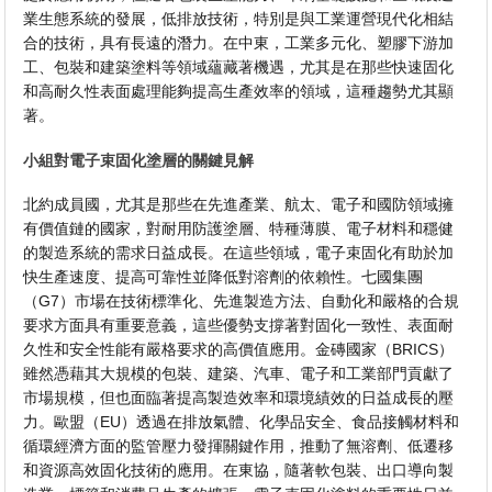
業生態系統的發展，低排放技術，特別是與工業運營現代化相結
合的技術，具有長遠的潛力。在中東，工業多元化、塑膠下游加
工、包裝和建築塗料等領域蘊藏著機遇，尤其是在那些快速固化
和高耐久性表面處理能夠提高生產效率的領域，這種趨勢尤其顯
著。
小組對電子束固化塗層的關鍵見解
北約成員國，尤其是那些在先進產業、航太、電子和國防領域擁
有價值鏈的國家，對耐用防護塗層、特種薄膜、電子材料和穩健
的製造系統的需求日益成長。在這些領域，電子束固化有助於加
快生產速度、提高可靠性並降低對溶劑的依賴性。七國集團
（G7）市場在技術標準化、先進製造方法、自動化和嚴格的合規
要求方面具有重要意義，這些優勢支撐著對固化一致性、表面耐
久性和安全性能有嚴格要求的高價值應用。金磚國家（BRICS）
雖然憑藉其大規模的包裝、建築、汽車、電子和工業部門貢獻了
市場規模，但也面臨著提高製造效率和環境績效的日益成長的壓
力。歐盟（EU）透過在排放氣體、化學品安全、食品接觸材料和
循環經濟方面的監管壓力發揮關鍵作用，推動了無溶劑、低遷移
和資源高效固化技術的應用。在東協，隨著軟包裝、出口導向製