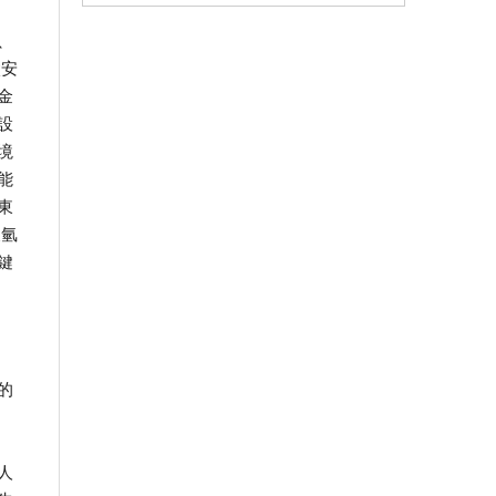
、
太安
金
設
境
能
東
展氫
鍵
的
人