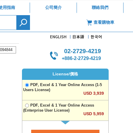
使用指南
公司簡介
聯絡我們
查看購物車
094844
02-2729-4219
+886-2-2729-4219
License/價格
PDF, Excel & 1 Year Online Access (1-5
Users License)
USD 3,939
PDF, Excel & 1 Year Online Access
(Enterprise User License)
USD 5,959