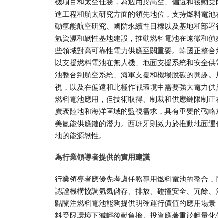
機項目和太空任務，為適用於高空、偏遠和後勤受
進工程和航太研究方面的領先地位，支持燃料電池
動氫能航空研究、國防永續性目標以及基地和部署
氫資源和韌性基地建設，推動燃料電池在遠徵和偵
些領域對高可靠性電力供應至關重要。韓國正整合
以支援燃料電池在無人機、地面支援系統和安全供
池整合到航空系統、海軍支援和機場脫碳的興趣。
視，以及在偏遠和北極作戰環境中需要強大電力供
燃料電池應用，但技術取得、制裁和供應鏈限制正
廣袤陸地和海洋區域的監視需求，具有重要的戰略
美氫能供應鏈的潛力。西班牙則致力於推動地面運
地的能源韌性。
為行業領導者提供的實用建議
行業領導者應優先考慮任務專用燃料電池的整合，
認證機構協調氫氣儲存、排放、碰撞安全、冗餘、
點關注燃料電池能夠提供明確運行價值的應用場景
料受限環境下減輕後勤負擔。投資應著重於輕量化