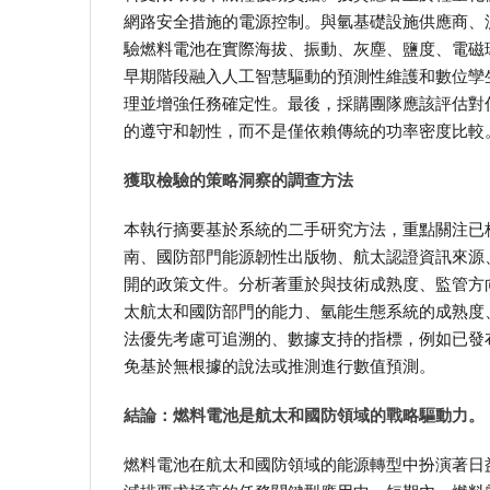
網路安全措施的電源控制。與氫基礎設施供應商、
驗燃料電池在實際海拔、振動、灰塵、鹽度、電磁
早期階段融入人工智慧驅動的預測性維護和數位孿
理並增強任務確定性。最後，採購團隊應該評估對
的遵守和韌性，而不是僅依賴傳統的功率密度比較
獲取檢驗的策略洞察的調查方法
本執行摘要基於系統的二手研究方法，重點關注已
南、國防部門能源韌性出版物、航太認證資訊來源
開的政策文件。分析著重於與技術成熟度、監管方
太航太和國防部門的能力、氫能生態系統的成熟度
法優先考慮可追溯的、數據支持的指標，例如已發
免基於無根據的說法或推測進行數值預測。
結論：燃料電池是航太和國防領域的戰略驅動力。
燃料電池在航太和國防領域的能源轉型中扮演著日