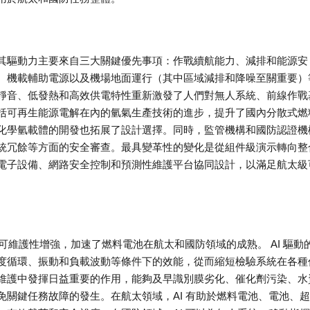
其驅動力主要來自三大關鍵優先事項：作戰續航能力、減排和能源安
、機載輔助電源以及機場地面運行（其中區域減排和降噪至關重要）
靜音、低發熱和高效供電特性重新激發了人們對無人系統、前線作戰
括可再生能源電解在內的氫氣生產技術的進步，提升了國內分散式燃
化學氫載體的開發也拓展了設計選擇。同時，監管機構和國防認證機
統冗餘等方面的安全審查。最具變革性的變化是從組件級演示轉向整
電子設備、網路安全控制和預測性維護平台協同設計，以滿足航太級
和可維護性增強，加速了燃料電池在航太和國防領域的成熟。 AI 驅動
度循環、振動和負載波動等條件下的效能，從而縮短檢驗系統在各種
維護中發揮日益重要的作用，能夠及早識別膜劣化、催化劑污染、水
關鍵任務故障的發生。在航太領域，AI 有助於燃料電池、電池、