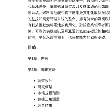
減排要求極高的任務關鍵型應用中。短期內，燃料
和基地運作、攜帶式國防電源以及微電網的容錯能
動系統。燃料電池能否真正應用於實用化取決於認
的監控和能源管理系統的整合。擁有健全的氫能政
有利於推動燃料電池的實用化。對於產業領導者而
例、可靠的供應鏈以及可互通的氫能基礎設施相結
韌性、平台永續性和下一代任務能力的戰略基礎。
目錄
第1章：序言
第2章：調查方法
調查設計
研究框架
市場規模預測
數據三角測量
調查結果