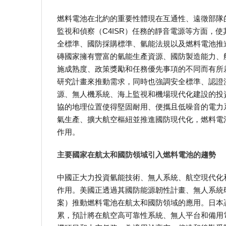
燃料電池在北約的重要性體現在互通性、遠徵部隊
監視和偵察（C4ISR）任務的靜音電源等方面，
全標準、國防採購標準、氫能法規以及燃料電池推
磚國家擁有豐富的氫能生產資源、國防製造能力、
施成熟度、政策獎勵和任務優先事項的不同而有所
研究計畫來推動需求，同時也強調安全標準、認證
源、無人機系統、海上監視和機場現代化建設的投
協的地理位置使得堅固耐用、便攜且低噪音的電力
氣生產、擴大航空樞紐並推進國防現代化，燃料電
作用。
主要國家在航太和國防領域引入燃料電池的趨勢
中國正大力投資氫能技術、無人系統、航空現代化
作用。美國正透過其國防能源韌性計畫、無人系統
案）推動燃料電池在航太和國防領域的應用。日本
累，預計將在航空高可靠性系統、無人平台和備用