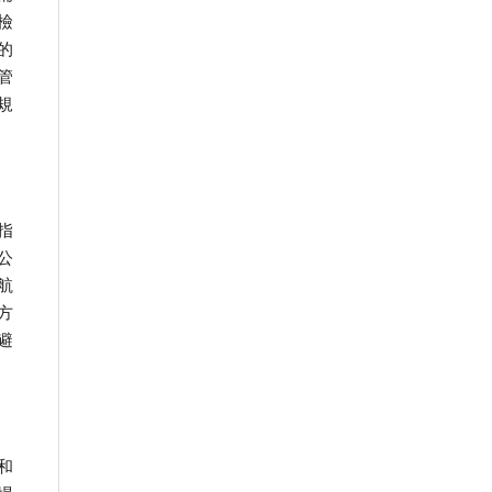
檢
的
管
規
指
公
航
方
避
和