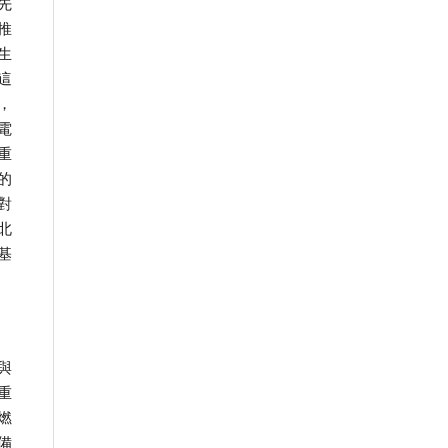
先
推
生
這
，
電
重
的
對
北
基
與
重
燃
備