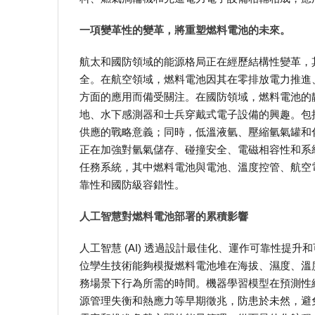
一項變革性的變革，將重塑燃料電池的未來。
航太和國防領域的能源格局正在經歷結構性變革，
全。在航空領域，燃料電池因其在零排放電力推進
方面的應用而備受關注。在國防領域，燃料電池的
地、水下感測器和士兵穿戴式電子設備的興趣。包
供應的戰略意義；同時，低溫液氫、壓縮氫氣罐和
正在加強對氫氣儲存、碰撞安全、電磁相容性和系
任務系統，其中燃料電池與電池、溫度控管、航空
靠性和國防級容錯性。
人工智慧對燃料電池部署的累積影響
人工智慧 (AI) 透過設計最佳化、運作可靠性提升
位孿生技術能夠模擬燃料電池堆在海拔、濕度、溫
務場景下行為所需的時間。機器學習模型在預測性
源管理失衡和熱應力等早期徵兆，防患於未然，避免