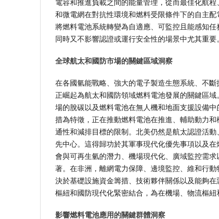
電容和推進負載之間的能量管理，從而最佳化航程、
和微電網在對抗性環境和燃料受限條件下的自主配
將燃料電池系統轉變為自適應、可監控且能感知任
同時又不影響認證或運行安全性的場景中尤其重要
全球航太和國防市場的關鍵區域洞察
在各國氫能戰略、強大的電子製造生態系統、不斷
正崛起為航太和國防領域燃料電池發展的關鍵區域
場的脫碳以及燃料電池在無人機和地面支援設備中
措為特徵，正在推動燃料電池在推進、輔助動力和
通性和減排目標的限制。北美仍然是航太認證活動
先中心。這得歸功於其軍事現代化優先事項以及在
會與可再生氫的潛力、機場現代化、廣域監控需求
著。在非洲，離網電力保障、邊境監控、維和行動
決於基礎設施資金籌措、技術夥伴關係以及能夠在
樞紐和國防現代化緊密結合，為在機場、物流樞紐
影響燃料電池應用的關鍵群體洞察