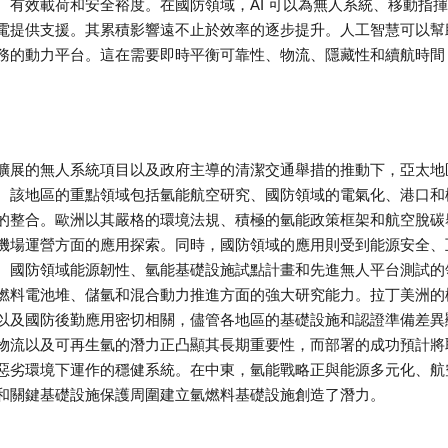
有效載荷和安全裕度。在國防領域，AI 可以為無人系統、移動指
電提供支援。其累積影響遠不止於效率的逐步提升。人工智慧可以幫
務的動力平台。這在需要即時平衡可靠性、物流、隱藏性和續航時間
。
擴展的無人系統項目以及政府主導的清潔交通舉措的推動下，亞太地
。該地區的重點領域包括氫能航空研究、國防領域的電氣化、港口和
的整合。歐洲以其嚴格的環境法規、積極的氫能政策框架和航空脫碳
機場運營方面的應用探索。同時，國防領域的應用則受到能源安全、
、國防領域能源韌性、氫能基礎設施試點計畫和先進無人平台測試的
燃料電池堆、儲氫和混合動力推進方面的強大研究能力。拉丁美洲的
以及國防後勤應用密切相關，儘管各地區的基礎設施和認證準備差異
物流以及可再生氫的潛力正凸顯其長期重要性，而部署的成功預計將
惡劣環境下運作的穩健系統。在中東，氫能戰略正與能源多元化、航
和關鍵基礎設施保護周圍建立氫燃料基礎設施創造了潛力。