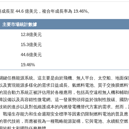
長至 44.6 億美元，複合年成長率為 19.46%。
主要市場統計數據
12.8億美元
15.3億美元
44.6億美元
19.46%
關鍵任務能源系統。這主要是由於飛機、無人平台、太空船、地面保
以及實現能源多樣化的需求日益成長。氫燃料電池、質子交換膜燃料
的混合動力系統正被評估用於各種應用，包括高空遠程無人機和輔助
障設備以及高容錯性微電網。這一發展勢頭得益於強制性脫碳、國防
技術的進步以及對低維護成本的內燃發電機替代方案的需求。然而，
、戰場生存能力和生命週期安全標準等因素仍限制燃料電池的普及應
的替代技術，而應被視為一種戰略能源架構，它與電池、永續航空燃
用於航太和國防任務整體。