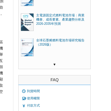
揮所
助
，
主電源固定式燃料電池市場：商業
機會、成長要素、產業趨勢分析及
2026-2035年預測
全球石墨烯燃料電池市場研究報告
區
（2026版）
機
舉
互
▼
領
機
顯
FAQ
取
到貨時間
空
使用權限
付款方式