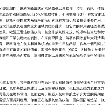
的能源韌性、燃料運輸車隊的風險降低以及指揮、控制、通訊、情報
使其成為盟國國防能源現代化的戰略技術。七國集團（G7）在製定航
進、儲能和彈性電力系統等前沿研究議程方面仍然發揮著重要作用。
航太計畫以及在國內航太領域的雄心壯志，但它們的採用路徑因基礎
差異。歐盟正透過氫能政策、航空排放氣體法規、乾淨科技資助和跨
流程和工業供應鏈的韌性。在東南亞國協，隨著各國政府加大對清潔
資，燃料電池在航太和國防領域的重要性日益凸顯。作為一個島國，
系統具有重要的戰略價值。海灣合作理事會（GCC）各國致力於發
池將在機場地面支援、軍用微電網以及未來的氫氣物流走廊中發揮關
和航太能力，其中燃料電池在民用航太和國防領域都發揮著至關重要
研究、氫能基礎設施建設以及航空脫碳措施（包括混合動力氫推進方
憑藉其在燃料電池、氫能戰略、機器人技術和航太研究方面的長期積
電源方面得到應用。印度正在拓展其氫能政策、國內國防製造業、無