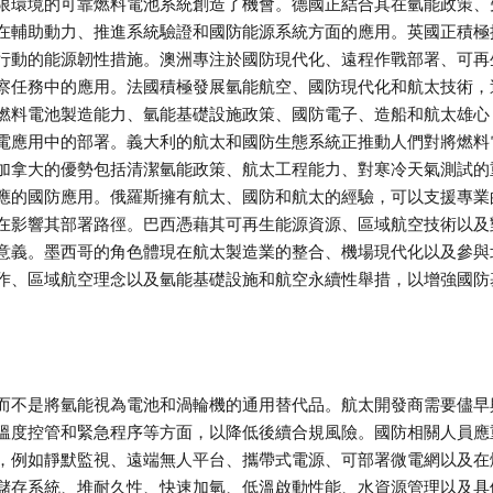
限環境的可靠燃料電池系統創造了機會。德國正結合其在氫能政策、
在輔助動力、推進系統驗證和國防能源系統方面的應用。英國正積極
行動的能源韌性措施。澳洲專注於國防現代化、遠程作戰部署、可再
察任務中的應用。法國積極發展氫能航空、國防現代化和航太技術，
燃料電池製造能力、氫能基礎設施政策、國防電子、造船和航太雄心
電應用中的部署。義大利的航太和國防生態系統正推動人們對將燃料
加拿大的優勢包括清潔氫能政策、航太工程能力、對寒冷天氣測試的
應的國防應用。俄羅斯擁有航太、國防和航太的經驗，可以支援專業
在影響其部署路徑。巴西憑藉其可再生能源資源、區域航空技術以及
意義。墨西哥的角色體現在航太製造業的整合、機場現代化以及參與
作、區域航空理念以及氫能基礎設施和航空永續性舉措，以增強國防
而不是將氫能視為電池和渦輪機的通用替代品。航太開發商需要儘早
溫度控管和緊急程序等方面，以降低後續合規風險。國防相關人員應
，例如靜默監視、遠端無人平台、攜帶式電源、可部署微電網以及在
儲存系統、堆耐久性、快速加氫、低溫啟動性能、水資源管理以及具