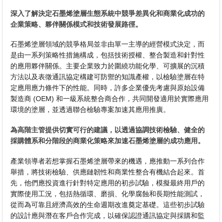
深入了解決定石墨烯塗層生態系統中競爭差異化和商業化成功的
企業策略、夥伴關係模式和技術發展路徑。
石墨烯塗層領域的競爭格局並非由單一主導的經營模式決定，而
是由一系列策略性措施構成，包括技術授權、整合製造和針對性
的應用夥伴關係。主要企業致力於圍繞功能化學、可擴展的沉積
方法以及表徵通訊協定構建可防禦的知識產權，以檢驗塗層在特
定應用應力條件下的性能。同時，許多企業優先考慮與原始設備
製造商 (OEM) 和一級系統整合商合作，共同開發適用於實際應用
環境的塗層，並透過聯合檢驗專案加速其應用推廣。
為高階主管提供切實可行的建議，以透過協調技術檢驗、健全的
採購體系和分階段的商業化策略來加速石墨烯塗層的成功應用。
產業領導者若想掌握石墨烯塗層帶來的機遇，應推動一系列合作
舉措，將技術檢驗、供應鏈韌性和商業性整合有機結合起來。首
先，他們應投資進行針對特定應用的初步試驗，模擬最終用戶的
實際使用工況，包括熱循環、磨損、化學腐蝕和長期性能測試，
從而為可靠且經濟高效的生命週期改進奠定基礎。這些初步試驗
的設計應與潛在客戶合作完成，以確保認證通訊協定與採購和監