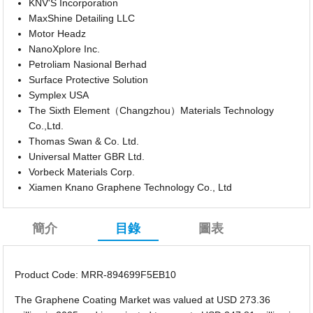
KNV'S Incorporation
MaxShine Detailing LLC
Motor Headz
NanoXplore Inc.
Petroliam Nasional Berhad
Surface Protective Solution
Symplex USA
The Sixth Element（Changzhou）Materials Technology
Co.,Ltd.
Thomas Swan & Co. Ltd.
Universal Matter GBR Ltd.
Vorbeck Materials Corp.
Xiamen Knano Graphene Technology Co., Ltd
簡介
目錄
圖表
Product Code: MRR-894699F5EB10
The Graphene Coating Market was valued at USD 273.36