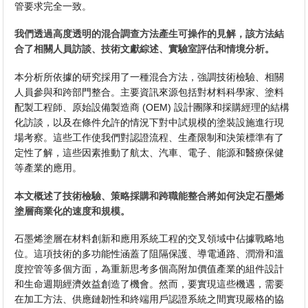
管要求完全一致。
我們透過高度透明的混合調查方法產生可操作的見解，該方法結
合了相關人員訪談、技術文獻綜述、實驗室評估和情境分析。
本分析所依據的研究採用了一種混合方法，強調技術檢驗、相關
人員參與和跨部門整合。主要資訊來源包括對材料科學家、塗料
配製工程師、原始設備製造商 (OEM) 設計團隊和採購經理的結構
化訪談，以及在條件允許的情況下對中試規模的塗裝設施進行現
場考察。這些工作使我們對認證流程、生產限制和決策標準有了
定性了解，這些因素推動了航太、汽車、電子、能源和醫療保健
等產業的應用。
本文概述了技術檢驗、策略採購和跨職能整合將如何決定石墨烯
塗層商業化的速度和規模。
石墨烯塗層在材料創新和應用系統工程的交叉領域中佔據戰略地
位。這項技術的多功能性涵蓋了阻隔保護、導電通路、潤滑和溫
度控管等多個方面，為重新思考多個高附加價值產業的組件設計
和生命週期經濟效益創造了機會。然而，要實現這些機遇，需要
在加工方法、供應鏈韌性和終端用戶認證系統之間實現嚴格的協