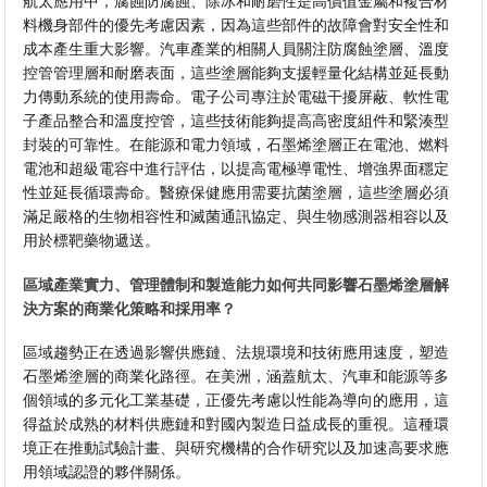
航太應用中，腐蝕防腐蝕、除冰和耐磨性是高價值金屬和複合材
料機身部件的優先考慮因素，因為這些部件的故障會對安全性和
成本產生重大影響。汽車產業的相關人員關注防腐蝕塗層、溫度
控管管理層和耐磨表面，這些塗層能夠支援輕量化結構並延長動
力傳動系統的使用壽命。電子公司專注於電磁干擾屏蔽、軟性電
子產品整合和溫度控管，這些技術能夠提高高密度組件和緊湊型
封裝的可靠性。在能源和電力領域，石墨烯塗層正在電池、燃料
電池和超級電容中進行評估，以提高電極導電性、增強界面穩定
性並延長循環壽命。醫療保健應用需要抗菌塗層，這些塗層必須
滿足嚴格的生物相容性和滅菌通訊協定、與生物感測器相容以及
用於標靶藥物遞送。
區域產業實力、管理體制和製造能力如何共同影響石墨烯塗層解
決方案的商業化策略和採用率？
區域趨勢正在透過影響供應鏈、法規環境和技術應用速度，塑造
石墨烯塗層的商業化路徑。在美洲，涵蓋航太、汽車和能源等多
個領域的多元化工業基礎，正優先考慮以性能為導向的應用，這
得益於成熟的材料供應鏈和對國內製造日益成長的重視。這種環
境正在推動試驗計畫、與研究機構的合作研究以及加速高要求應
用領域認證的夥伴關係。