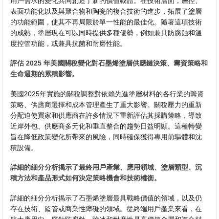
用戶需求的變化共同創造了新的價值載體。在技​​術層面，層控、
表面功能化以及與聚合物和陶瓷的複合技術的進步，拓展了塗層
的功能範圍，使其不再局限於單一性能的最佳化。隨著這項技術
的成熟，塗層現在可以同時提供多種優勢，例如兼具防腐蝕和溫
度控管功能，或兼具抗菌和耐磨性能。
評估 2025 年美國關稅變化對石墨烯塗層供應鏈決策、籌資策略和
生命週期的累積影響。
美國2025年實施的關稅調整對依賴先進塗層材料的各行業的籌資
策略、供應商選擇和成本管理產生了重大影響。關稅壓力的重新
分配迫使買家和供應商在許多情況下重新評估其採購策略，導致
近岸外包、供應商多元化和垂直整合的趨勢日益明顯。這種轉變
旨在降低政策變化所帶來的風險，同時確保獲得專用前驅體和沈
積設備。
詳細的細分分析揭示了最終用戶產業、應用領域、塗層類型、沉
積方法和產品形式如何決定策略機會和技術權衡。
詳細的細分分析揭示了石墨烯塗層最具戰略價值的領域，以及仍
存在技術、監管或商業性障礙的領域。從終端用戶產業來看，在