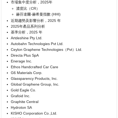
市場集中度分析，2025年
濃度比（CR）
赫芬達爾-赫希曼指數 (HHI)
近期趨勢及影響分析，2025 年
2025年產品系列分析
基準分析，2025 年
Artdeshine Pty Ltd.
Autobahn Technologies Pvt Ltd.
Ceylon Graphene Technologies（Pvt）Ltd.
Directa Plus SpA
Enerage Inc.
Ethos Handcrafted Car Care
G6 Materials Corp.
Glassparency Products, Inc.
Global Graphene Group, Inc.
Gold Eagle Co.
Grafoid Inc.
Graphite Central
Hydroton SA
KISHO Corporation Co.,Ltd.