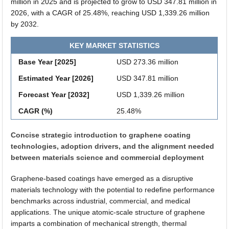
million in 2025 and is projected to grow to USD 347.81 million in
2026, with a CAGR of 25.48%, reaching USD 1,339.26 million
by 2032.
KEY MARKET STATISTICS
Base Year [2025]
USD 273.36 million
Estimated Year [2026]
USD 347.81 million
Forecast Year [2032]
USD 1,339.26 million
CAGR (%)
25.48%
Concise strategic introduction to graphene coating
technologies, adoption drivers, and the alignment needed
between materials science and commercial deployment
Graphene-based coatings have emerged as a disruptive
materials technology with the potential to redefine performance
benchmarks across industrial, commercial, and medical
applications. The unique atomic-scale structure of graphene
imparts a combination of mechanical strength, thermal