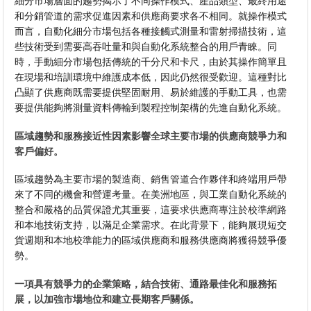
細分市場層面的趨勢揭示了不同操作模式、產品類型、最終用途
和分銷管道的需求促進因素和供應商要求各不相同。就操作模式
而言，自動化細分市場包括各種接觸式測量和雷射掃描技術，這
些技術受到需要高吞吐量和與自動化系統整合的用戶青睞。同
時，手動細分市場包括傳統的千分尺和卡尺，由於其操作簡單且
在現場和培訓環境中維護成本低，因此仍然很受歡迎。這種對比
凸顯了供應商既需要提供堅固耐用、易於維護的手動工具，也需
要提供能夠將測量資料傳輸到製程控制架構的先進自動化系統。
區域趨勢和服務接近性因素影響全球主要市場的供應商競爭力和
客戶偏好。
區域趨勢為主要市場的製造商、銷售管道合作夥伴和終端用戶帶
來了不同的機會和營運考量。在美洲地區，與工業自動化系統的
整合和嚴格的品質保證尤其重要，這要求供應商專注於校準網路
和本地技術支持，以滿足企業需求。在此背景下，能夠展現短交
貨週期和本地校準能力的區域供應商和服務供應商將獲得競爭優
勢。
一項具有競爭力的企業策略，結合技術、通路最佳化和服務拓
展，以加強市場地位和建立長期客戶關係。