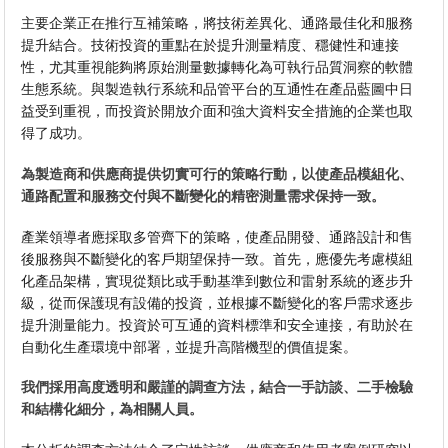
主要企業正在推行互補策略，將技術差異化、通路最佳化和服務
提升結合。技術投資的重點在於提升測量精度、穩健性和連接
性，尤其重視能夠將原始測量數據轉化為可執行品質洞察的軟體
生態系統。與製造執行系統和品管平台的互通性在產品藍圖中日
益受到重視，而投資於開放介面和強大資料安全措施的企業也取
得了成功。
為製造商和供應商提供切實可行的策略行動，以使產品模組化、
通路配置和服務交付與不斷變化的精密測量需求保持一致。
產業領導者應採取多管齊下的策略，使產品開發、通路設計和售
後服務與不斷變化的客戶期望保持一致。首先，應優先考慮模組
化產品架構，實現從類比或手動基準到數位和雷射系統的逐步升
級，從而保護現有設備的投資，並根據不斷變化的客戶需求逐步
提升測量能力。投資於可互通的資料標準和安全連接，有助於在
自動化生產環境中部署，並提升高階機型的價值提案。
我們採用高度透明和嚴謹的調查方法，結合一手訪談、二手檢驗
和結構化細分，為相關人員。