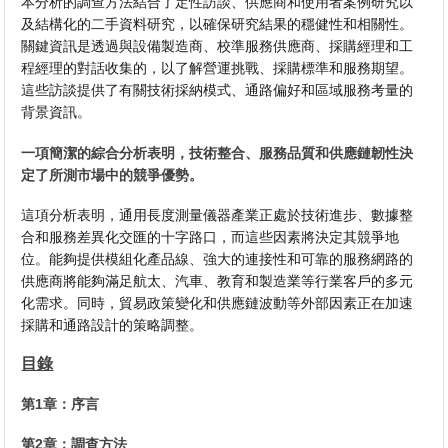
本分析的調查方法結合了定性訪談、供應商和使用者案例研究以
及結構化的二手資料研究，以確保研究結果的穩健性和相關性。
關鍵資訊是透過與設備製造商、校準服務供應商、採購經理和工
程經理的對話收集的，以了解營運挑戰、採購標準和服務期望。
這些訪談提供了有關技術採納模式、通路偏好和區域服務考量的
背景資訊。
一項簡潔的綜合分析表明，技術整合、服務品質和供應鏈韌性決
定了所測市場中的競爭優勢。
這項分析表明，通用長度測量儀器產業正處於技術進步、數據整
合和服務差異化交匯的十字路口，而這些因素將決定其競爭地
位。能夠提供模組化產品線、強大的連接性和可靠的服務網路的
供應商將能夠滿足航太、汽車、教育和製造業等行業客戶的多元
化需求。同時，貿易政策變化和供應鏈波動等外部因素正在加速
採購和通路設計的策略調整。
目錄
第1章：序言
第2章：調查方法