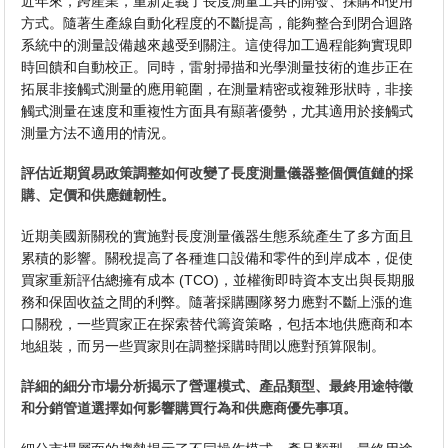
近年來，跨產業，重新定義了長度測量工具的開發、採購和使用
方式。隨著生產線自動化程度的不斷提高，能夠整合到閉合迴路
系統中的測量設備越來越受到關注。這使得加工過程能夠實現即
時回饋和自動校正。同時，雷射掃描和光學測量技術的進步正在
拓展非接觸式測量的應用範圍，在測量精密或複雜形狀時，非接
觸式測量在速度和重複性方面具有顯著優勢，尤其適用於接觸式
測量方法不適用的情況。
評估近期貿易政策調整如何改變了長度測量儀器整個價值鏈的採
購、定價和供應鏈韌性。
近期美國新關稅的實施對長度測量儀器生態系統產生了多方面且
累積的影響。關稅提高了各種進口設備和零件的到岸成本，促使
買家重新評估總擁有成本 (TCO)，並權衡即時資本支出與長期服
務和保固收益之間的利弊。隨著採購團隊努力應對不斷上漲的進
口關稅，一些買家正在探索替代籌資策略，包括本地供應商和本
地組裝，而另一些買家則在調整採購時間以應對預算限制。
詳細的細分市場分析揭示了營運模式、產品類型、最終用途特徵
和分銷管道選擇如何影響購買行為和供應商優先事項。