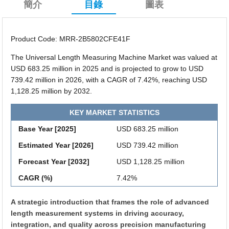
簡介
目錄
圖表
Product Code: MRR-2B5802CFE41F
The Universal Length Measuring Machine Market was valued at
USD 683.25 million in 2025 and is projected to grow to USD
739.42 million in 2026, with a CAGR of 7.42%, reaching USD
1,128.25 million by 2032.
KEY MARKET STATISTICS
Base Year [2025]
USD 683.25 million
Estimated Year [2026]
USD 739.42 million
Forecast Year [2032]
USD 1,128.25 million
CAGR (%)
7.42%
A strategic introduction that frames the role of advanced
length measurement systems in driving accuracy,
integration, and quality across precision manufacturing