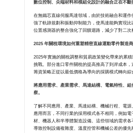
數位控制、尖端材料和模組化設計的融合正在不斷
在無鐵芯直線伺服馬達領域，由於技術融合和運作
強了軌跡規劃和振動抑制能力，使馬達能夠實現比
位置感測器的整合強化了回饋迴路，減少了對二次
2025 年關稅環境如何重塑精密直線運動零件製
2025年實施的關稅調整和貿易政策變化帶來的累
挑戰。部分進口零件關稅的提高推高了到岸成本，
籌資策略正從以最低價格為導向的採購模式轉向綜
將應用需求、產業需求、馬達結構、電氣特性、組
察。
了解不同應用、產業、馬達結構、機械行程、電源
應用而言，不同行業的採用模式各不相同，例如電
材、機器人和半導體製造設備。這些領域的需求各
導致控制設備複雜度、溫度控管和機械公差的優先