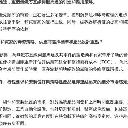
推進，重塑無鐵芯直線伺服馬達的引進和應用策略。
優先順序的轉變，正在發生多項變革。控制演算法和即時處理的進步
以往更平滑、頻寬更高的運行曲線。同時，編碼器解析度的提高和絕
校準程序的依賴。
造商和買家的籌資策略、供應商選擇標準和產品設計重點？
積影響，為無鐵芯直線伺服馬達及其零件的製造商和買家帶來了新的營
迫使採購團隊重新評估其供應商組合和整體擁有成本（TCO）。為此
合考慮前置作業時間、庫存波動和地緣政治風險的多維度採購模式。
件、行程要求和安裝偏好與策略性產品選擇連結起來的細分市場感知
、組件和安裝配置的需求，對於協調產品開發和上市時間至關重要。
子製造、工業自動化設備、雷射切割和雕刻、醫療成像設備、包裝器
不相同，從微秒的反應速度到在熱負載下持續的高精度定位。這些差
順序有所不同。