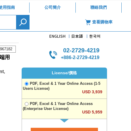
使用指南
公司簡介
聯絡我們
查看購物車
967182
02-2729-4219
端用
+886-2-2729-4219
nt,
License/價格
PDF, Excel & 1 Year Online Access (1-5
Users License)
USD 3,939
PDF, Excel & 1 Year Online Access
(Enterprise User License)
USD 5,959