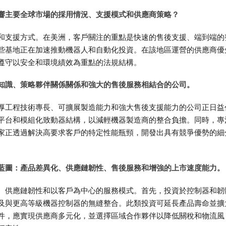
響主要全球市場的採用情況、支援模式和供應商策略？
和支援方式。在美洲，客戶關注的重點是快速的售後支援、端到端的
些基地正在加速推動機器人和自動化投資。在該地區運營的供應商優
遵守以安全和環境績效為重點的法規結構。
知識、策略夥伴關係關係和強大的售後服務相結合的公司。
厚工程技術專長、可擴展製造能力和強大售後支援能力的公司正日益
平台和模組化致動器結構，以減輕機器製造商的整合負擔。同時，專
家正透過解決高要求客戶的特定性能瓶頸，開發出具有競爭優勢的細
藍圖：產品差異化、供應鏈韌性、售後服務和增強的上市速度能力。
、供應鏈韌性和以客戶為中心的服務模式。首先，投資於控制器和韌
及與更高等級機器控制器的無縫整合。此類投資可延長產品壽命並擴
件，應實現供應商多元化，並選擇區域合作夥伴以降低關稅和物流風