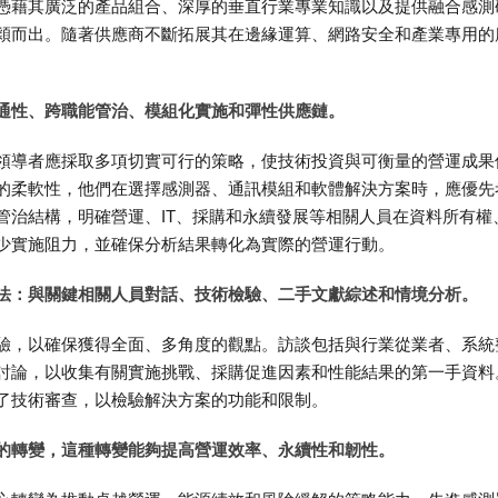
憑藉其廣泛的產品組合、深厚的垂直行業專業知識以及提供融合感測
穎而出。隨著供應商不斷拓展其在邊緣運算、網路安全和產業專用的
通性、跨職能管治、模組化實施和彈性供應鏈。
領導者應採取多項切實可行的策略，使技術投資與可衡量的營運成果
的柔軟性，他們在選擇感測器、通訊模組和軟體解決方案時，應優先
管治結構，明確營運、IT、採購和永續發展等相關人員在資料所有權
少實施阻力，並確保分析結果轉化為實際的營運行動。
法：與關鍵相關人員對話、技術檢驗、二手文獻綜述和情境分析。
驗，以確保獲得全面、多角度的觀點。訪談包括與行業從業者、系統
討論，以收集有關實施挑戰、採購促進因素和性能結果的第一手資料
了技術審查，以檢驗解決方案的功能和限制。
的轉變，這種轉變能夠提高營運效率、永續性和韌性。