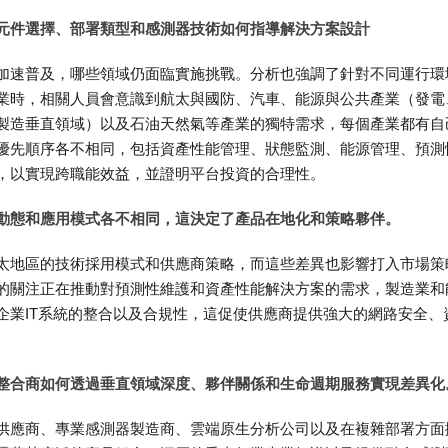
元件選擇、部署類型和感測器技術如何指導解決方案設計
加速普及，哪些領域仍面臨實施挑戰。分析也強調了針對不同運行環
業時，相關人員會意識到航太與國防、汽車、能源與公共產業（發電
製造垂直領域）以及石油天然氣等產業的獨特需求，每個產業都有自
優先順序各不相同，包括資產性能管理、狀態監測、能源管理、預測
，以實現跨職能效益，並證明平台投資的合理性。
動態和應用模式各不相同，這決定了產品在地化和策略夥伴。
太地區的技術採用模式和供應商策略，而這些差異也影響打入市場策
的關注正在推動對預測性維護和資產性能解決方案的需求，製造業和
企業IT系統的整合以及合規性，這促使供應商提供強大的網路安全、
整合商如何透過垂直領域深度、夥伴關係和生命週期服務實現差異化
供應商、專業感測器製造商、雲端原生分析公司以及在複雜部署方面