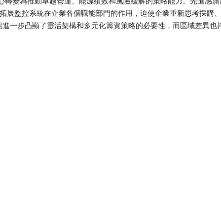
心轉變為推動卓越營運、能源績效和風險緩解的策略能力。先進感測
在拓展監控系統在企業各個職能部門的作用，迫使企業重新思考採購
鏈重組進一步凸顯了靈活架構和多元化籌資策略的必要性，而區域差異也