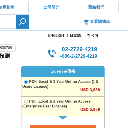
使用指南
公司簡介
聯絡我們
查看購物車
930709
02-2729-4219
預測
+886-2-2729-4219
License/價格
PDF, Excel & 1 Year Online Access (1-5
Users License)
USD 3,939
PDF, Excel & 1 Year Online Access
(Enterprise User License)
USD 5,959