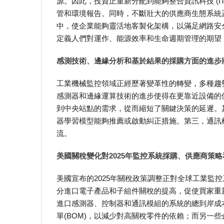
源。因此，投資正重新分配到能夠整合資訊科技 (IT
管和環境報告。同時，不斷壯大的供應商生態系統
中，使企業能夠靈活地客製化架構，以滿足網路安
定義人們對運作、能源效率和生命週期管理的期望
感測技術、邊緣分析和基於結果的採購方面的進步
工業機械監控領域正經歷著變革性的轉變，多種趨
感測器和邊緣運算技術的進步使得在更靠近設備的
到中央站點的需求，從而縮短了關鍵決策的延遲。
器學習模型能夠推薦或啟動糾正措施。第三，通訊
流。
美國關稅變化對2025年監控系統採購、供應商策
美國宣布的2025年關稅政策調整正對全球工業監
分進口電子產品和子組件關稅的提高，促使買家重
進口感測器、控制器和通訊模組的系統的總到岸成本
單(BOM)，以減少對高關稅零件的依賴；而另一