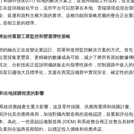
) 和操作技術(OT) 領域的解決方案上，促進跨職能工作流程，並支
正在提供模組化平台，這些平台可以部署在本地、雲端環境或混合環
全、延遲和資料主權方面的要求。這種功能與策略意圖的整合正在重
，並樹立新的標準。
將如何重塑工業監控和營運彈性策略
勢的融合正在改變企業設計、部署和使用監控解決方案的方式。首先
位置採集更豐富、更精確的數據成為可能，減少了將所有原始數據傳
其次，分析技術正從說明儀錶板走向指導性操作，控制迴路中嵌入的
框架日趨強大且標準化，支援在異質設備群中實現安全、確定性的資
略和在地採購程度的影響
控系統供應鏈產生重大影響，波及零件採購、供應商選擇和採購計畫。
新評估其供應商佈局，加強對國內製造商的資格認證，並重新評估包
。為此，一些原始設備製造商 (OEM) 和系統整合商正在整合其材
些企業則在協商長期契約，以穩定投入價格和供應承諾。