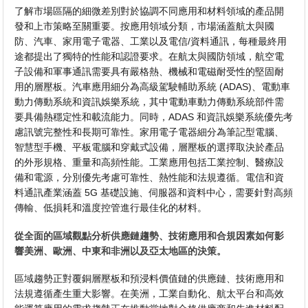
了解市場區隔的細微差別對於協調不同應用和材料領域的產品開
發和上市策略至關重要。按應用領域分類，市場涵蓋航太與國
防、汽車、家用電子電器、工業以及電信/資料通訊，每種最終用
途都提出了獨特的性能和認證要求。在航太與國防領域，航空電
子設備和軍事通訊需要具有嚴格熱、機械和電磁耐受性的堅固耐
用的層壓板。汽車應用細分為高級駕駛輔助系統 (ADAS)、電動車
動力傳動系統和資訊娛樂系統，其中電動車動力傳動系統部件需
要具備熱穩定性和載流能力。同時，ADAS 和資訊娛樂系統優先考
慮訊號完整性和長期可靠性。家用電子電器細分為筆記型電腦、
智慧型手機、平板電腦和穿戴式設備，層壓板的選擇取決於產品
的外形規格、重量和高頻性能。工業應用包括工業控制、醫療設
備和電源，分別優先考慮可靠性、熱性能和法規遵循。電信和資
料通訊產業涵蓋 5G 基礎設施、伺服器和資料中心，需要針對高頻
傳輸、低損耗和溫度控管進行最佳化的材料。
從全面的區域觀點分析供應鏈趨勢、技術應用和合規因素如何影
響美洲、歐洲、中東和非洲以及亞太地區的決策。
區域趨勢正對覆銅層壓板和預浸料價值鏈的供應鏈、技術應用和
法規遵循產生重大影響。在美洲，工業自動化、航太平台和高效