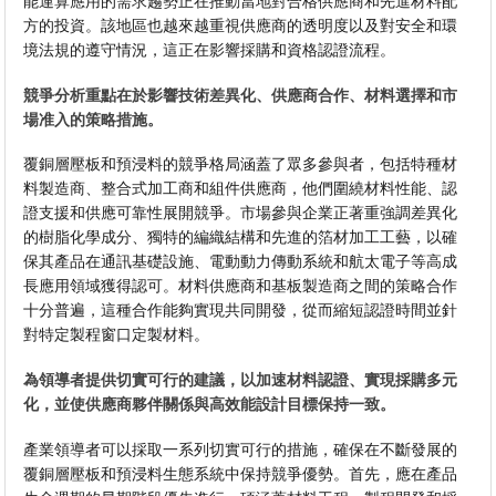
能運算應用的需求趨勢正在推動當地對合格供應商和先進材料配
方的投資。該地區也越來越重視供應商的透明度以及對安全和環
境法規的遵守情況，這正在影響採購和資格認證流程。
競爭分析重點在於影響技術差異化、供應商合作、材料選擇和市
場准入的策略措施。
覆銅層壓板和預浸料的競爭格局涵蓋了眾多參與者，包括特種材
料製造商、整合式加工商和組件供應商，他們圍繞材料性能、認
證支援和供應可靠性展開競爭。市場參與企業正著重強調差異化
的樹脂化學成分、獨特的編織結構和先進的箔材加工工藝，以確
保其產品在通訊基礎設施、電動動力傳動系統和航太電子等高成
長應用領域獲得認可。材料供應商和基板製造商之間的策略合作
十分普遍，這種合作能夠實現共同開發，從而縮短認證時間並針
對特定製程窗口定製材料。
為領導者提供切實可行的建議，以加速材料認證、實現採購多元
化，並使供應商夥伴關係與高效能設計目標保持一致。
產業領導者可以採取一系列切實可行的措施，確保在不斷發展的
覆銅層壓板和預浸料生態系統中保持競爭優勢。首先，應在產品