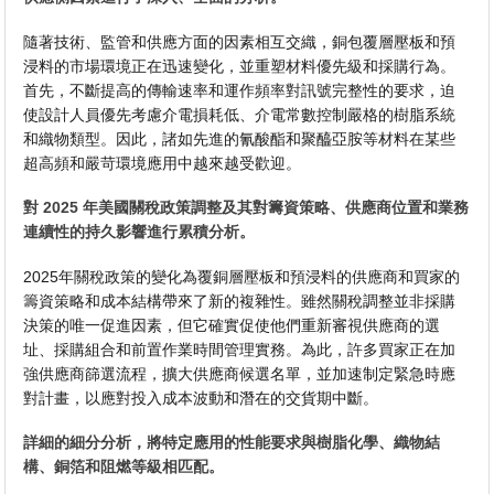
隨著技術、監管和供應方面的因素相互交織，銅包覆層壓板和預
浸料的市場環境正在迅速變化，並重塑材料優先級和採購行為。
首先，不斷提高的傳輸速率和運作頻率對訊號完整性的要求，迫
使設計人員優先考慮介電損耗低、介電常數控制嚴格的樹脂系統
和織物類型。因此，諸如先進的氰酸酯和聚醯亞胺等材料在某些
超高頻和嚴苛環境應用中越來越受歡迎。
對 2025 年美國關稅政策調整及其對籌資策略、供應商位置和業務
連續性的持久影響進行累積分析。
2025年關稅政策的變化為覆銅層壓板和預浸料的供應商和買家的
籌資策略和成本結構帶來了新的複雜性。雖然關稅調整並非採購
決策的唯一促進因素，但它確實促使他們重新審視供應商的選
址、採購組合和前置作業時間管理實務。為此，許多買家正在加
強供應商篩選流程，擴大供應商候選名單，並加速制定緊急時應
對計畫，以應對投入成本波動和潛在的交貨期中斷。
詳細的細分分析，將特定應用的性能要求與樹脂化學、織物結
構、銅箔和阻燃等級相匹配。