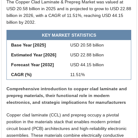
The Copper Clad Laminate & Prepreg Market was valued at
USD 20.58 billion in 2025 and is projected to grow to USD 22.88
billion in 2026, with a CAGR of 11.51%, reaching USD 44.15
billion by 2032.
KEY MARKET STATISTICS
Base Year [2025]
USD 20.58 billion
Estimated Year [2026]
USD 22.88 billion
Forecast Year [2032]
USD 44.15 billion
CAGR (%)
11.51%
Comprehensive introduction to copper clad laminate and
prepreg materials, their functional role in modern
electronics, and strategic implications for manufacturers
Copper clad laminate (CCL) and prepreg occupy a pivotal
position in the materials stack that enables modern printed
circuit board (PCB) architectures and high-reliability electronic
assemblies. These materials combine electrically conductive