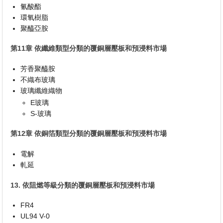
氰酸酯
環氧樹脂
聚醯亞胺
第11章 依纖維類型分類的覆銅層壓板和預浸料市場
芳香聚醯胺
不織布玻璃
玻璃纖維織物
E玻璃
S-玻璃
第12章 依銅箔類型分類的覆銅層壓板和預浸料市場
電解
軋延
13. 依阻燃等級分類的覆銅層壓板和預浸料市場
FR4
UL94 V-0