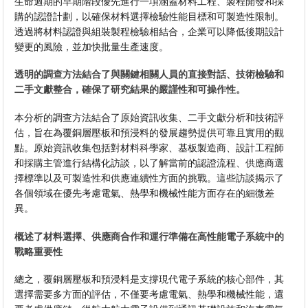
生命週期的早期階段優先進行一項涵蓋材料工程、製程開發和採
購的認證計劃，以確保材料選擇檢驗性能目標和可製造性限制。
透過將材料認證與組裝製程檢驗相結合，企業可以降低後期設計
變更的風險，並加快批量生產速度。
透明的調查方法結合了與關鍵相關人員的直接對話、技術檢驗和
二手文獻整合，確保了研究結果的嚴謹性和可操作性。
本分析的調查方法結合了原始資訊收集、二手文獻分析和技術評
估，旨在為覆銅層壓板和預浸料的發展趨勢提供可靠且實用的觀
點。原始資訊收集包括對材料科學家、基板製造商、設計工程師
和採購主管進行結構化訪談，以了解當前的認證流程、供應商選
擇標準以及可製造性和供應連續性方面的挑戰。這些訪談揭示了
各個領域在優先考慮電氣、熱學和機械性能方面存在的細微差
異。
概述了材料選擇、供應商合作和運行準備在高性能電子系統中的
戰略重要性
總之，覆銅層壓板和預浸料是支撐現代電子系統的核心部件，其
選擇需要多方面的評估，不僅要考慮電氣、熱學和機械性能，還