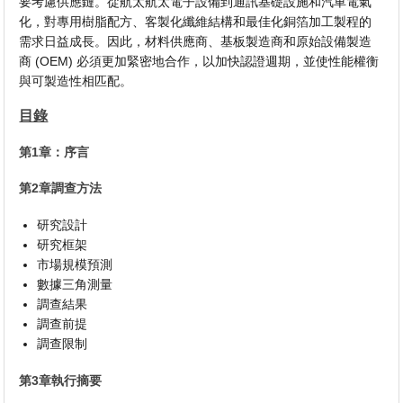
要考慮供應鏈。從航太航太電子設備到通訊基礎設施和汽車電氣
化，對專用樹脂配方、客製化纖維結構和最佳化銅箔加工製程的
需求日益成長。因此，材料供應商、基板製造商和原始設備製造
商 (OEM) 必須更加緊密地合作，以加快認證週期，並使性能權衡
與可製造性相匹配。
目錄
第1章：序言
第2章調查方法
研究設計
研究框架
市場規模預測
數據三角測量
調查結果
調查前提
調查限制
第3章執行摘要