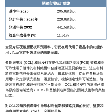
關鍵市場統計數據
基準年 2025
205.8億美元
預計年份：2026年
228.8億美元
預測年份 2032
441.5億美元
複合年成長率 (%)
11.51%
全面介紹覆銅層壓板和預浸料，它們在現代電子產品中的功能作
用，以及它們對製造商的戰略意義。
覆銅層壓板 (CCL) 和預浸料在現代印刷電路基板(PCB) 架構和高
可靠性電子組件的材料結構中佔據著至關重要的地位。這些材料
將導電銅箔與介電樹脂系統結合，形成結構層，從而在各種終端
應用中決定訊號完整性、溫度控管、機械穩定性和可製造性。隨
著裝置複雜性和運作頻率的不斷提高，CCL 和預浸料的選擇已成
為原始設備製造商 (OEM) 和基板製造商面臨的關鍵技術和商業性
因素。
對CCL和預浸料產業中推動材料創新和策略採購的技術、監管和
供應側因素進行了深入、全面的分析。