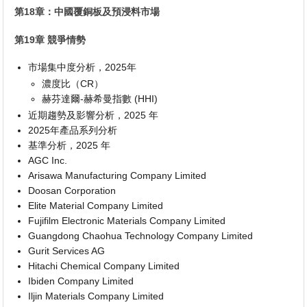
第18章：中國覆銅板及預浸料市場
第19章 競爭情勢
市場集中度分析，2025年
濃度比（CR）
赫芬達爾-赫希曼指數 (HHI)
近期趨勢及影響分析，2025 年
2025年產品系列分析
基準分析，2025 年
AGC Inc.
Arisawa Manufacturing Company Limited
Doosan Corporation
Elite Material Company Limited
Fujifilm Electronic Materials Company Limited
Guangdong Chaohua Technology Company Limited
Gurit Services AG
Hitachi Chemical Company Limited
Ibiden Company Limited
Iljin Materials Company Limited