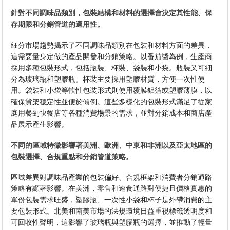
針對不同調味品類別，包裝結構和材料的選擇會決定其性能、保
存期限和分銷管道的適用性。
細分市場趨勢揭示了不同調味品類別在包裝和材料方面的差異，
這需要量身定做的產品開發和分銷策略。以番茄醬為例，生產商
採用多種包裝形式，包括瓶裝、杯裝、袋裝和小袋。瓶裝又可細
分為玻璃瓶和塑膠瓶。杯裝主要採用塑膠材質，方便一次性使
用。袋裝和小袋等軟性包裝形式則使用覆膜鋁箔或塑膠薄膜，以
確保貨架穩定性並便於傾倒。這些多樣化的包裝形式滿足了從家
庭用餐到快餐店等各種消費場景的需求，並對分銷成本和商店產
品展示產生影響。
不同的區域特徵影響著美洲、歐洲、中東和非洲以及亞太地區的
包裝選擇、合規重點和分銷管道策略。
區域差異對調味品產業的包裝偏好、合規框架和消費者分銷通路
策略有顯著影響。在美洲，零售和速食通路對便捷且價格實惠的
單份包裝需求旺盛，塑膠瓶、一次性小袋和杯子是外帶消費的主
要包裝形式。北美和南美市場的法規環境日益重視標籤透明度和
可回收性聲明，這影響了玻璃瓶與塑膠瓶的選擇，並推動了輕量