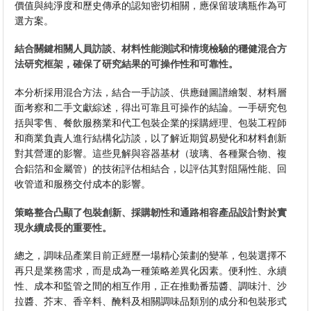
價值與純淨度和歷史傳承的認知密切相關，應保留玻璃瓶作為可
選方案。
結合關鍵相關人員訪談、材料性能測試和情境檢驗的穩健混合方
法研究框架，確保了研究結果的可操作性和可靠性。
本分析採用混合方法，結合一手訪談、供應鏈圖譜繪製、材料層
面考察和二手文獻綜述，得出可靠且可操作的結論。一手研究包
括與零售、餐飲服務業和代工包裝企業的採購經理、包裝工程師
和商業負責人進行結構化訪談，以了解近期貿易變化和材料創新
對其營運的影響。這些見解與容器基材（玻璃、各種聚合物、複
合鋁箔和金屬管）的技術評估相結合，以評估其對阻隔性能、回
收管道和服務交付成本的影響。
策略整合凸顯了包裝創新、採購韌性和通路相容產品設計對於實
現永續成長的重要性。
總之，調味品產業目前正經歷一場精心策劃的變革，包裝選擇不
再只是業務需求，而是成為一種策略差異化因素。便利性、永續
性、成本和監管之間的相互作用，正在推動番茄醬、調味汁、沙
拉醬、芥末、香辛料、醃料及相關調味品類別的成分和包裝形式