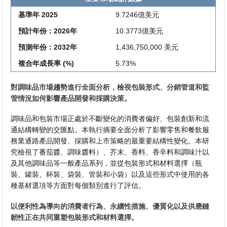
基準年 2025
9.7246億美元
預計年份：2026年
10.3773億美元
預測年份：2032年
1,436,750,000 美元
複合年成長率 (%)
5.73%
對調味品市場趨勢進行全面分析，檢視包裝形式、分銷管道和監
管情況如何影響產品開發和採購決策。
調味品和包裝市場正處於不斷變化的消費者偏好、包裝創新和流
通結構轉變的交匯點。本執行摘要全面分析了影響零售和餐飲服
務業通路產品開發、採購和上市策略的最重要結構性變化。本研
究檢視了番茄醬、調味醬料）、芥末、香料、香辛料和調味汁以
及其他調味品等一般產品系列，並從包裝形式和材料選擇（瓶
裝、罐裝、杯裝、袋裝、管裝和小袋）以及這些形式中使用的各
種基材選項等方面對每個類別進行了評估。
以便利性為導向的消費者行為、永續性措施、優質化以及供應鏈
韌性正在共同重塑包裝形式和材料選擇。