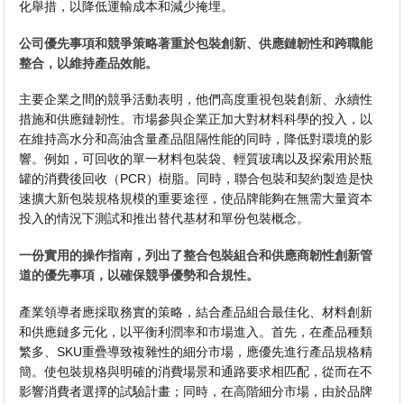
化舉措，以降低運輸成本和減少掩埋。
公司優先事項和競爭策略著重於包裝創新、供應鏈韌性和跨職能
整合，以維持產品效能。
主要企業之間的競爭活動表明，他們高度重視包裝創新、永續性
措施和供應鏈韌性。市場參與企業正加大對材料科學的投入，以
在維持高水分和高油含量產品阻隔性能的同時，降低對環境的影
響。例如，可回收的單一材料包裝袋、輕質玻璃以及探索用於瓶
罐的消費後回收（PCR）樹脂。同時，聯合包裝和契約製造是快
速擴大新包裝規格規模的重要途徑，使品牌能夠在無需大量資本
投入的情況下測試和推出替代基材和單份包裝概念。
一份實用的操作指南，列出了整合包裝組合和供應商韌性創新管
道的優先事項，以確保競爭優勢和合規性。
產業領導者應採取務實的策略，結合產品組合最佳化、材料創新
和供應鏈多元化，以平衡利潤率和市場進入。首先，在產品種類
繁多、SKU重疊導致複雜性的細分市場，應優先進行產品規格精
簡。使包裝規格與明確的消費場景和通路要求相匹配，從而在不
影響消費者選擇的試驗計畫；同時，在高階細分市場，由於品牌