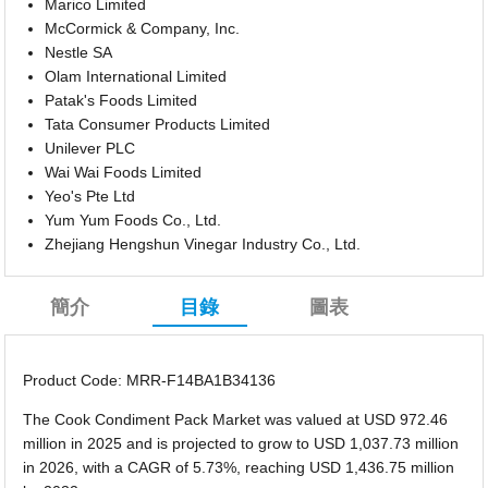
Marico Limited
McCormick & Company, Inc.
Nestle SA
Olam International Limited
Patak's Foods Limited
Tata Consumer Products Limited
Unilever PLC
Wai Wai Foods Limited
Yeo's Pte Ltd
Yum Yum Foods Co., Ltd.
Zhejiang Hengshun Vinegar Industry Co., Ltd.
簡介
目錄
圖表
Product Code: MRR-F14BA1B34136
The Cook Condiment Pack Market was valued at USD 972.46
million in 2025 and is projected to grow to USD 1,037.73 million
in 2026, with a CAGR of 5.73%, reaching USD 1,436.75 million