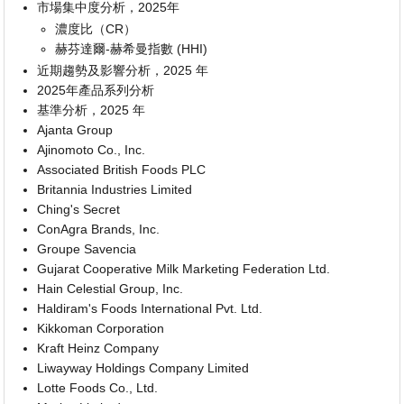
市場集中度分析，2025年
濃度比（CR）
赫芬達爾-赫希曼指數 (HHI)
近期趨勢及影響分析，2025 年
2025年產品系列分析
基準分析，2025 年
Ajanta Group
Ajinomoto Co., Inc.
Associated British Foods PLC
Britannia Industries Limited
Ching's Secret
ConAgra Brands, Inc.
Groupe Savencia
Gujarat Cooperative Milk Marketing Federation Ltd.
Hain Celestial Group, Inc.
Haldiram's Foods International Pvt. Ltd.
Kikkoman Corporation
Kraft Heinz Company
Liwayway Holdings Company Limited
Lotte Foods Co., Ltd.