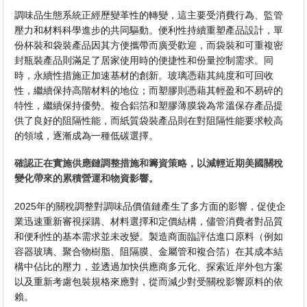
調味品生態系統正經歷變革性的轉變，這主要受消費行為、監管
壓力和材料科學進步的共同驅動。便利性持續重塑產品設計，單
份杯裝和袋裝產品因其方便攜帶而廣受歡迎，而袋裝和可重複密
封瓶裝產品則滿足了居家使用時的便捷性和份量控制需求。同
時，永續性措施正加速基材的創新。玻璃憑藉其純度和可回收
性，繼續保持高階材料的地位；而塑膠則憑藉其輕盈和不易碎的
特性，繼續保持優勢。複合鋁箔和塑膠薄膜袋為常溫保存產品提
供了良好的阻隔性能，而紙質袋裝產品則在對阻隔性能要求較高
的領域，逐漸成為一種低碳選擇。
確認正在實施供應鏈調整措施和籌資策略，以減輕近期美國關稅
變化帶來的累積營運和物資影響。
2025年的關稅調整對調味品價值鏈產生了多方面的影響，促使企
業迅速重新審視採購、材料選擇和定價結構，儘管消費者對品質
和便利性的基本需求並未改變。製造商面臨評估進口原料（例如
容器玻璃、聚合物樹脂、阻隔膜、金屬管和複合箔）在其成本結
構中佔比的壓力，並透過加快供應商多元化、探索近岸外包方案
以及重新考慮包裝規格來應對，從而減少對受關稅影響原料的依
賴。