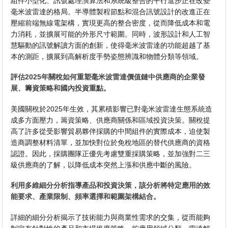
組件小型化、訊號處理演算法和系統級整合的平行進步正在改變
毫米波雷達的格局。半導體製程節點和混合訊號設計的改進正在
壓縮前端無線電架構，實現更高的整合密度，從而降低成本和電
力消耗，並擴展可能的外形尺寸範圍。同時，波形設計和人工智
慧驅動的訊號解讀方面的創新，使得毫米波雷達的功能超越了基
本的測距，擴展到高解析度手勢姿態辨識和物體分類等領域。
評估2025年關稅如何重塑毫米波雷達價值鏈中供應商的企業發
展、籌資策略和國內投資重點。
美國關稅於2025年生效，其累積影響已對毫米波雷達生態系統造
成多方面壓力，籌資策略、供應商關係和區域投資決策。關稅提
高了許多從受影響貿易夥伴採購的中間組件的實際成本，迫使製
造商調整材料清單，並加快對位於免稅地區的替代供應商的資格
認證。因此，採購團隊正優先考慮雙重採購策略，並加強對二三
級供應商的了解，以降低成本突然上漲和供應中斷的風險。
利用多維細分分析指導產品和投資決策，該分析將特定應用的效
能要求、產業限制、頻率選擇和範圍架構結合。
詳細的細分分析揭示了技術能力與商業性需求的交集，從而能夠