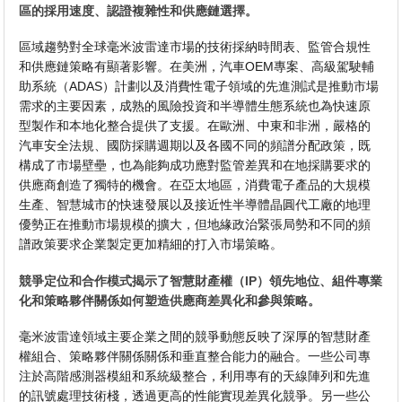
區的採用速度、認證複雜性和供應鏈選擇。
區域趨勢對全球毫米波雷達市場的技術採納時間表、監管合規性
和供應鏈策略有顯著影響。在美洲，汽車OEM專案、高級駕駛輔
助系統（ADAS）計劃以及消費性電子領域的先進測試是推動市場
需求的主要因素，成熟的風險投資和半導體生態系統也為快速原
型製作和本地化整合提供了支援。在歐洲、中東和非洲，嚴格的
汽車安全法規、國防採購週期以及各國不同的頻譜分配政策，既
構成了市場壁壘，也為能夠成功應對監管差異和在地採購要求的
供應商創造了獨特的機會。在亞太地區，消費電子產品的大規模
生產、智慧城市的快速發展以及接近性半導體晶圓代工廠的地理
優勢正在推動市場規模的擴大，但地緣政治緊張局勢和不同的頻
譜政策要求企業製定更加精細的打入市場策略。
競爭定位和合作模式揭示了智慧財產權（IP）領先地位、組件專業
化和策略夥伴關係如何塑造供應商差異化和參與策略。
毫米波雷達領域主要企業之間的競爭動態反映了深厚的智慧財產
權組合、策略夥伴關係關係和垂直整合能力的融合。一些公司專
注於高階感測器模​​組和系統級整合，利用專有的天線陣列和先進
的訊號處理技術棧，透過更高的性能實現差異化競爭。另一些公