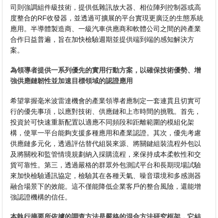
司則強調組件級技術，提供低雜訊放大器、相位陣列控制器或高
度整合的RF收發器，並透過可擴展的平台實現更廣泛的生態系統
應用。半導體製造商、一級汽車供應商和軟體公司之間的跨產業
合作日益普遍，旨在加快檢驗週期並提供端到端的感知解決方
案。
為領導者提供一系列優先的實用行動方案，以確保技術優勢、增
強供應鏈韌性並加速目標領域的認證應用
希望掌握毫米波雷達機會的產業領導者應制定一套連貫且切實可
行的優先事項，以應對技術、供應鏈和上市時間的挑戰。首先，
投資於可快速重新配置以適應不同頻段和距離範圍的模組化架
構，使單一平台能夠支援多種應用和產業認證。其次，優先考慮
供應鏈多元化，透過評估替代組裝來源、將關鍵組裝流程外包以
及將關稅和監管情境規劃納入採購流程，來保持成本柔軟性和交
貨可靠性。第三，透過嚴格的群眾外包測試平台和長期現場試驗
來加快檢驗通訊協定，檢驗其在各種天氣、噪音環境和多感測器
融合場景下的效能。這不僅能降低企業客戶的整合風險，還能增
強認證機構的信任。
本執行摘要所依據的調查方法是嚴格的混合方法研究框架，它結