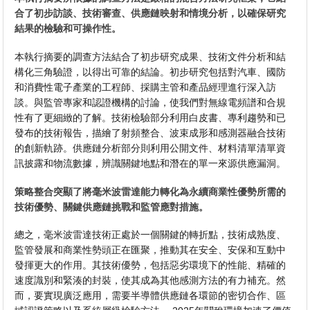
合了初步訪談、技術審查、供應鏈映射和情境分析，以確保研究
結果的檢驗和可操作性。
本執行摘要的調查方法結合了初步研究成果、技術文件分析和結
構化三角驗證，以得出可靠的結論。初步研究包括對汽車、國防
和消費性電子產業的工程師、採購主管和產品經理進行深入訪
談。與監管專家和認證機構的討論，使我們對無線電頻譜和合規
性有了更細緻的了解。技術檢驗部分利用白皮書、專利趨勢和已
發布的技術報告，描繪了射頻整合、波束成形和感測器融合技術
的創新軌跡。供應鏈分析部分則利用公開文件、材料清單清單資
訊披露和物流數據，辨識關鍵地點和潛在的單一來源供應漏洞。
策略整合突顯了將毫米波雷達能力轉化為永續商業性優勢所需的
技術優勢、關鍵供應鏈挑戰和監管應對措施。
總之，毫米波雷達技術正處於一個關鍵的轉折點，技術成熟度、
監管發展和商業性勢頭正在匯聚，推動其在安全、安保和互動中
發揮更大的作用。其技術優勢，包括惡劣環境下的性能、精確的
速度識別和緊湊的封裝，使其成為其他感測方法的有力補充。然
而，要實現廣泛應用，需要半導體供應鏈各環節的密切合作、區