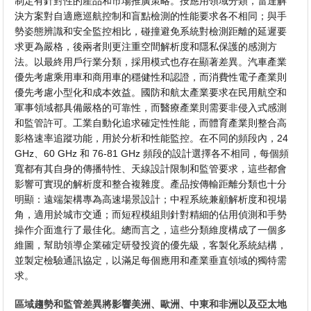
制定有針對性的產品和市場推廣策略。按應用領域分類，雷達解
決方案對自適應巡航控制和盲點檢測的性能要求各不相同；與手
勢姿態辨識和安全監控相比，碰撞避免系統對檢測距離的延遲要
求更為嚴格，後兩者則更注重空間解析度和隱私保護的感測方
法。以最終用戶行業分類，採用模式也存在顯著差異。汽車產業
優先考慮乘用車和商用車的穩健性和認證，而消費性電子產業則
優先考慮小型化和成本效益。國防和航太產業要求在民用航空和
軍事領域都具備嚴格的可靠性，而醫療產業則需要非侵入式感測
和監管許可。工業自動化追求確定性性能，而體育產業則整合高
影格速率追蹤功能，用於分析和性能監控。在不同的頻段內，24
GHz、60 GHz 和 76-81 GHz 頻段的設計選擇各不相同，每個頻
寬都有其自身的傳播特性、天線設計限制和監管要求，這些都會
影響可實現的解析度和整合複雜度。產品按傳輸距離分類也十分
明顯：遠端架構專為高速場景設計；中程系統兼顧解析度和視場
角，適用於城市交通；而短程模組則針對精細的佔用偵測和手勢
操作介面進行了最佳化。總而言之，這些分類維度構成了一個多
維圖，幫助領導企業確定研發投資的優先級，客製化系統結構，
並製定檢驗通訊協定，以滿足每個應用和產業垂直領域的獨特需
求。
區域趨勢和監管差異將影響美洲、歐洲、中東和非洲以及亞太地