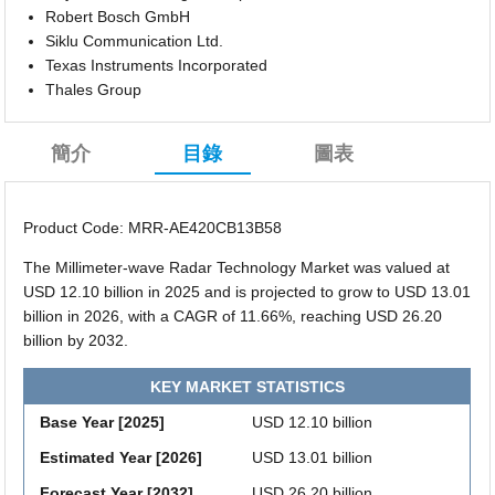
Robert Bosch GmbH
Siklu Communication Ltd.
Texas Instruments Incorporated
Thales Group
簡介
目錄
圖表
Product Code: MRR-AE420CB13B58
The Millimeter-wave Radar Technology Market was valued at
USD 12.10 billion in 2025 and is projected to grow to USD 13.01
billion in 2026, with a CAGR of 11.66%, reaching USD 26.20
billion by 2032.
KEY MARKET STATISTICS
Base Year [2025]
USD 12.10 billion
Estimated Year [2026]
USD 13.01 billion
Forecast Year [2032]
USD 26.20 billion