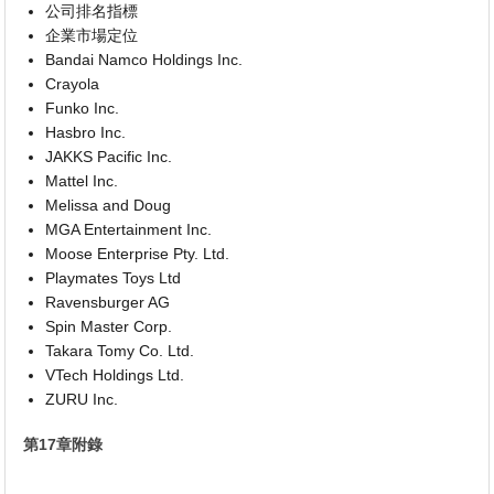
公司排名指標
企業市場定位
Bandai Namco Holdings Inc.
Crayola
Funko Inc.
Hasbro Inc.
JAKKS Pacific Inc.
Mattel Inc.
Melissa and Doug
MGA Entertainment Inc.
Moose Enterprise Pty. Ltd.
Playmates Toys Ltd
Ravensburger AG
Spin Master Corp.
Takara Tomy Co. Ltd.
VTech Holdings Ltd.
ZURU Inc.
第17章附錄