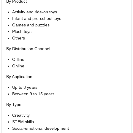
By Product
Activity and ride-on toys
Infant and pre-school toys
Games and puzzles
Plush toys
Others
By Distribution Channel
Offline
Online
By Application
Up to 8 years
Between 9 to 15 years
By Type
Creativity
STEM skills
Social-emotional development