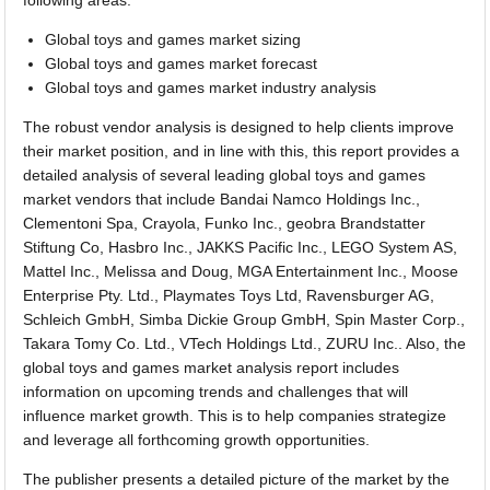
following areas:
Global toys and games market sizing
Global toys and games market forecast
Global toys and games market industry analysis
The robust vendor analysis is designed to help clients improve
their market position, and in line with this, this report provides a
detailed analysis of several leading global toys and games
market vendors that include Bandai Namco Holdings Inc.,
Clementoni Spa, Crayola, Funko Inc., geobra Brandstatter
Stiftung Co, Hasbro Inc., JAKKS Pacific Inc., LEGO System AS,
Mattel Inc., Melissa and Doug, MGA Entertainment Inc., Moose
Enterprise Pty. Ltd., Playmates Toys Ltd, Ravensburger AG,
Schleich GmbH, Simba Dickie Group GmbH, Spin Master Corp.,
Takara Tomy Co. Ltd., VTech Holdings Ltd., ZURU Inc.. Also, the
global toys and games market analysis report includes
information on upcoming trends and challenges that will
influence market growth. This is to help companies strategize
and leverage all forthcoming growth opportunities.
The publisher presents a detailed picture of the market by the