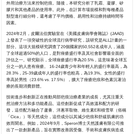
外用治療方法來控制疤痕。隨後，本研究分析了乳霜、凝膠、矽
膠片和其他產品的使用率。此外，在計算市場規模和對每種產品
類型進行細分時，還考慮了平均價格、易用性和治療持續時間等
因素。
2024年2月，皮爾法伯實驗室在《美國皮膚病學會雜誌》(JAAD)
上發表了一項突破性的全球流行病學研究，該研究是ALL計畫的一
部分。這項大規模研究調查了20個國家的50,552名成年人，涵蓋
了全球超過50%的人口，是對痤瘡盛行率及其社會影響最全面的
評估之一。研究顯示，全球痤瘡盛行率為20.5%，這意味著全球五
分之一的人患有痤瘡。 16-24歲青少年和年輕人的盛行率最高，為
28.3%，25-39歲成年人的盛行率也較高，為19.3%。女性的盛行
率高於男性（23.6% vs. 17.5%），擴大了痤瘡疤痕和色素沉著治
療的長期消費群體。
技術進步和創新正在推動局部疤痕治療產業的成長，尤其注重天
然治療方法和多功能產品。這些創新促成了高效溫和配方的研
發，這些配方融合了蘆薈、洋蔥萃取物、維生素E和積雪草（俗稱
「Cica」）等天然成分，這些成分以其減少疤痕和舒緩肌膚的功
效而聞名。例如，2024年9月，Speron博士天然護膚有限公司推
出了一款創新產品，旨在實際改善因受傷、手術和皮膚疾病造成