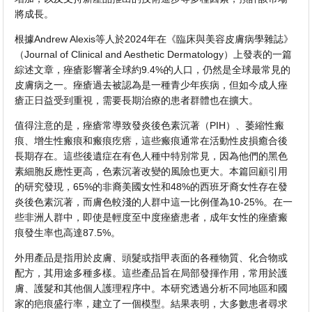
將成長。
根據Andrew Alexis等人於2024年在《臨床與美容皮膚病學雜誌》
（Journal of Clinical and Aesthetic Dermatology）上發表的一篇
綜述文章，痤瘡影響著全球約9.4%的人口，仍然是全球最常見的
皮膚病之一。痤瘡過去被認為是一種青少年疾病，但如今成人痤
瘡正日益受到重視，需要長期治療的患者群體也在擴大。
值得注意的是，痤瘡常導致發炎後色素沉著（PIH）、萎縮性瘢
痕、增生性瘢痕和瘢痕疙瘩，這些瘢痕通常在活動性皮損癒合後
長期存在。這些後遺症在有色人種中特別常見，因為他們的黑色
素細胞反應性更高，色素沉著改變的風險也更大。本篇回顧引用
的研究發現，65%的非裔美國女性和48%的西班牙裔女性存在發
炎後色素沉著，而膚色較淺的人群中這一比例僅為10-25%。在一
些非洲人群中，即使是輕度至中度痤瘡患者，成年女性的痤瘡瘢
痕發生率也高達87.5%。
外用產品是指用於皮膚、頭髮或指甲表面的各種物質、化合物或
配方，其用途多種多樣。這些產品旨在局部發揮作用，常用於護
膚、護髮和其他個人護理程序中。本研究透過分析不同地區和國
家的疤痕盛行率，建立了一個模型。結果表明，大多數患者尋求