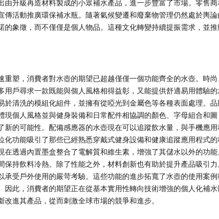
出由升級再造材料製成的小眾補水產品，進一步豐富了市場。零售商
宣傳活動推廣環保補水瓶。隨著氣候變遷和廢棄物管理仍然處於輿論
諾的象徵，而不僅僅是個人物品。這種文化轉變持續提振需求，並推
速重塑，消費者對水壺的期望已超越僅僅一個功能齊全的水壺。時尚
多用戶尋求一款既能與個人風格相得益彰，又能提供舒適易用體驗的
易於清洗的模組化組件，並擁有從啞光到金屬色等各種表面處理。品
體現個人風格並與健身裝備和日常配件相協調的顏色、字母組合和圖
了新的可能性。配備感應器的水壺現在可以追蹤飲水量，與手機應用
位化功能吸引了那些已經熟悉穿戴式健身設備和健康追蹤應用程式的
現在透過內置墨盒整合了電解質和維生素，增強了其儲水以外的功能
間保持飲料冷熱。除了性能之外，材料創新也有助於提升產品吸引力
以承受戶外使用的嚴苛考驗。這些功能的進步拓寬了水壺的使用案例
。因此，消費者的期望正在從基本實用性轉向技術增強的個人化補水
斷改進其產品，從而刺激全球市場的競爭和進步。