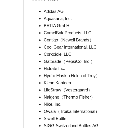
Adidas AG
Aquasana, Inc.
BRITA GmbH
CamelBak Products, LLC
Contigo（Newell Brands）
Cool Gear International, LLC
Corkcicle, LLC
Gatorade（PepsiCo, Inc.）
Hidrate Inc.
Hydro Flask（Helen of Troy）
Klean Kanteen
LifeStraw（Vestergaard）
Nalgene（Thermo Fisher）
Nike, Inc.
Owala（Troika International）
S'well Bottle
SIGG Switzerland Bottles AG