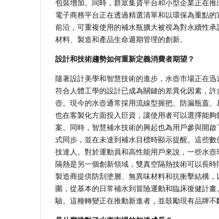
包裝增加。同時，群眾集資平台和小型企業正在推
電子商務平台正在透過精選清單和以環保為重點的
前沿，可重複使用的補水瓶擴大被視為對永續性承
材料、製造和產品生命週期管理的創新。
設計和技術趨勢如何重新定義消費者期望？
隨著設計美學和智慧技術的進步，水壺市場正在迅
符合人體工學的設計已成為關鍵的差異化因素，許
壺。現今的水壺通常採用流線型握把、防漏瓶蓋、
也在客製化方面投入巨資，讓使用者可以選擇能夠
案。同時，智慧補水技術的興起也為用戶參與開啟
式同步，並在未達到補水目標時顯示提醒。這些數
技達人。對於運動員和高性能用戶來說，一些水壺
隔熱是另一個創新領域，雙真空隔熱技術可以長時
製造商提供防刮塗層、無異味材料和抗衝擊結構，
圍，從基本的日常補水到冒險運動和臨床復健計畫
驗。這種轉變正在推動新進者，並鼓勵現有品牌不