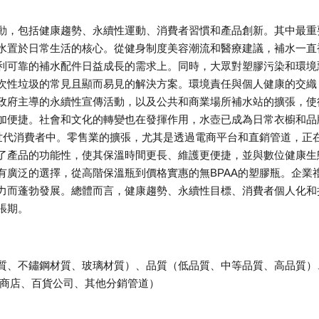
動，包括健康趨勢、永續性運動、消費者習慣和產品創新。其中最重
水置於日常生活的核心。從健身制度美容潮流和醫療建議，補水一直
利可靠的補水配件日益成長的需求上。同時，大眾對塑膠污染和環境
次性垃圾的常見且顯而易見的解決方案。環境責任與個人健康的交織
政府主導的永續性宣傳活動，以及公共和商業場所補水站的擴張，使
加便捷。社會和文化的轉變也在發揮作用，水壺已成為日常衣櫥和品
世代消費者中。零售業的擴張，尤其是透過電商平台和直銷管道，正
了產品的功能性，使其保溫時間更長、維護更便捷，並與數位健康生
有廣泛的選擇，從高階保溫瓶到價格實惠的無BPAA的塑膠瓶。企業
力而蓬勃發展。總體而言，健康趨勢、永續性目標、消費者個人化和
張期。
質、不鏽鋼材質、玻璃材質）、品質（低品質、中等品質、高品質）
利商店、百貨公司、其他分銷管道）