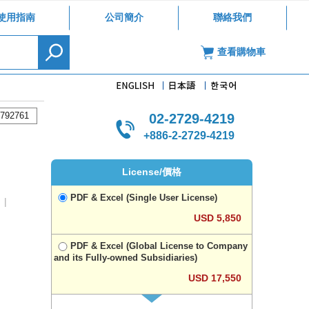
使用指南
公司簡介
聯絡我們
查看購物車
792761
02-2729-4219
+886-2-2729-4219
License/價格
PDF & Excel (Single User License)
|
USD 5,850
PDF & Excel (Global License to Company
and its Fully-owned Subsidiaries)
USD 17,550