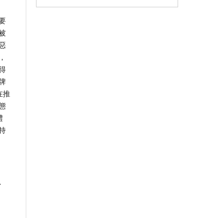
要
被
惡
，
得
牌
在推
態
禮
持
、