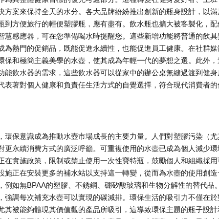
決方案來保持全天的水分。各大品牌紛紛推出創新的瓶身設計，以滿
瓶到方便旅行的輕便塑膠瓶，應有盡有。飲水瓶也擴大被客製化，配
智慧感應器，可在您準備喝水時提醒您。這些新增功能將普通的飲具
成為熱門的促銷品，既能促進永續性，也能促進員工健康。在社群媒
環保和極簡主義美學的水壺，使其成為年輕一代的夢想之選。此外，
功能飲水器的需求，這些飲水器可以從家中的辦公桌無縫過渡到健身
代表著對個人健康和負責任生活方式的自覺選擇，符合現代消費者的
，環保意識成為推動水壺市場成長的主要力量。人們對塑膠污染（尤
對更永續消費方式的廣泛呼籲。可重複使用的水壺已成為個人減少環
正在實施政策，限制或禁止使用一次性寶特瓶，鼓勵個人和組織採用
設施正在安裝更多的補水站以支持這一轉變，從而為水壺的使用創造
，例如無BPAA的塑膠、不銹鋼、硼矽酸玻璃和生物分解性的替代品
，強調每次補充水壺可以實現的碳減排。環保生活的吸引力不僅在於
尤其被能夠體現其價值觀的產品所吸引，這導致環保主題的瓶子設計