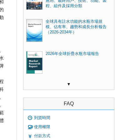
應用、最終用戶、技術、功能、製
和
程、組件及採用分類
的
動
全球具有註水功能的水瓶市場規
模、佔有率、趨勢和成長分析報告
（2026-2034年）
、
2026年全球折疊水瓶市場報告
水
牌
程
▼
科
。
FAQ
。
範
到貨時間
體
使用權限
付款方式