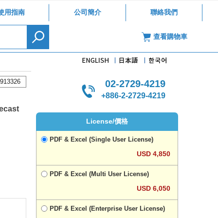
使用指南
公司簡介
聯絡我們
查看購物車
913326
02-2729-4219
+886-2-2729-4219
recast
License/價格
PDF & Excel (Single User License)
USD 4,850
PDF & Excel (Multi User License)
USD 6,050
PDF & Excel (Enterprise User License)