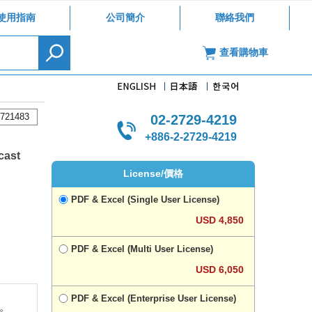
使用指南
公司簡介
聯絡我們
查看購物車
721483
02-2729-4219
+886-2-2729-4219
cast
License/價格
PDF & Excel (Single User License)
USD 4,850
PDF & Excel (Multi User License)
USD 6,050
PDF & Excel (Enterprise User License)
元。