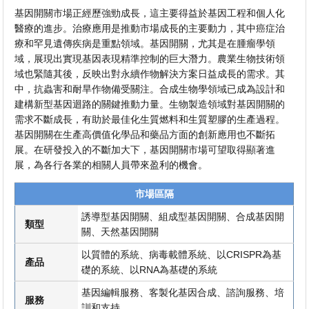
基因開關市場正經歷強勁成長，這主要得益於基因工程和個人化
醫療的進步。治療應用是推動市場成長的主要動力，其中癌症治
療和罕見遺傳疾病是重點領域。基因開關，尤其是在腫瘤學領
域，展現出實現基因表現精準控制的巨大潛力。農業生物技術領
域也緊隨其後，反映出對永續作物解決方案日益成長的需求。其
中，抗蟲害和耐旱作物備受關注。合成生物學領域已成為設計和
建構新型基因迴路的關鍵推動力量。生物製造領域對基因開關的
需求不斷成長，有助於最佳化生質燃料和生質塑膠的生產過程。
基因開關在生產高價值化學品和藥品方面的創新應用也不斷拓
展。在研發投入的不斷加大下，基因開關市場可望取得顯著進
展，為各行各業的相關人員帶來盈利的機會。
市場區隔
誘導型基因開關、組成型基因開關、合成基因開
類型
關、天然基因開關
以質體的系統、病毒載體系統、以CRISPR為基
產品
礎的系統、以RNA為基礎的系統
基因編輯服務、客製化基因合成​​、諮詢服務、培
服務
訓和支持