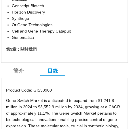
Genscript Biotech
Horizon Discovery
Synthego
OriGene Technologies
Cell and Gene Therapy Catapult
Genomatica
第9章：關於我們
簡介
目錄
Product Code: GIS33900
Gene Switch Market is anticipated to expand from $1,241.8
million in 2024 to $3,552.9 million by 2034, growing at a CAGR
of approximately 11.1%. The Gene Switch Market pertains to
biotechnological innovations enabling precise control of gene
expression. These molecular tools, crucial in synthetic biology,