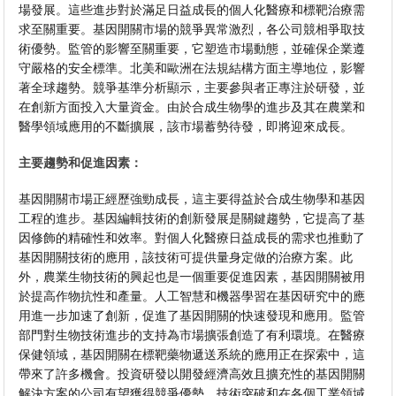
場發展。這些進步對於滿足日益成長的個人化醫療和標靶治療需
求至關重要。基因開關市場的競爭異常激烈，各公司競相爭取技
術優勢。監管的影響至關重要，它塑造市場動態，並確保企業遵
守嚴格的安全標準。北美和歐洲在法規結構方面主導地位，影響
著全球趨勢。競爭基準分析顯示，主要參與者正專注於研發，並
在創新方面投入大量資金。由於合成生物學的進步及其在農業和
醫學領域應用的不斷擴展，該市場蓄勢待發，即將迎來成長。
主要趨勢和促進因素：
基因開關市場正經歷強勁成長，這主要得益於合成生物學和基因
工程的進步。基因編輯技術的創新發展是關鍵趨勢，它提高了基
因修飾的精確性和效率。對個人化醫療日益成長的需求也推動了
基因開關技術的應用，該技術可提供量身定做的治療方案。此
外，農業生物技術的興起也是一個重要促進因素，基因開關被用
於提高作物抗性和產量。人工智慧和機器學習在基因研究中的應
用進一步加速了創新，促進了基因開關的快速發現和應用。監管
部門對生物技術進步的支持為市場擴張創造了有利環境。在醫療
保健領域，基因開關在標靶藥物遞送系統的應用正在探索中，這
帶來了許多機會。投資研發以開發經濟高效且擴充性的基因開關
解決方案的公司有望獲得競爭優勢。技術突破和在各個工業領域