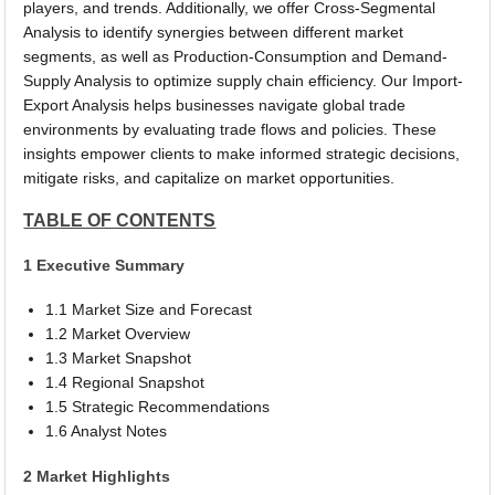
players, and trends. Additionally, we offer Cross-Segmental
Analysis to identify synergies between different market
segments, as well as Production-Consumption and Demand-
Supply Analysis to optimize supply chain efficiency. Our Import-
Export Analysis helps businesses navigate global trade
environments by evaluating trade flows and policies. These
insights empower clients to make informed strategic decisions,
mitigate risks, and capitalize on market opportunities.
TABLE OF CONTENTS
1 Executive Summary
1.1 Market Size and Forecast
1.2 Market Overview
1.3 Market Snapshot
1.4 Regional Snapshot
1.5 Strategic Recommendations
1.6 Analyst Notes
2 Market Highlights