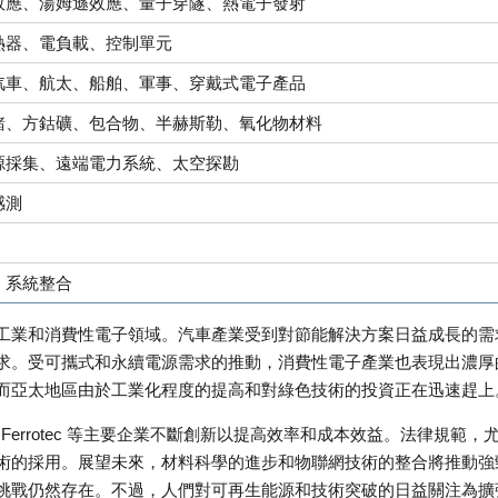
效應、湯姆遜效應、量子穿隧、熱電子發射
熱器、電負載、控制單元
汽車、航太、船舶、軍事、穿戴式電子產品
鍺、方鈷礦、包合物、半赫斯勒、氧化物材料
源採集、遠端電力系統、太空探勘
感測
、系統整合
工業和消費性電子領域。汽車產業受到對節能解決方案日益成長的需
求。受可攜式和永續電源需求的推動，消費性電子產業也表現出濃厚
而亞太地區由於工業化程度的提高和對綠色技術的投資正在迅速趕上
erm 和 Ferrotec 等主要企業不斷創新以提高效率和成本效益。法律規範，
術的採用。展望未來，材料科學的進步和物聯網技術的整合將推動強
挑戰仍然存在。不過，人們對可再生能源和技術突破的日益關注為擴