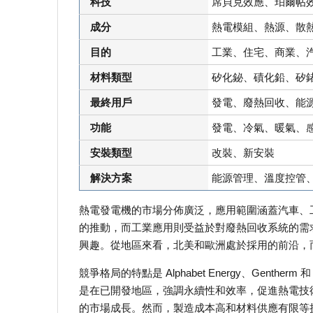
科技
席貝克效應、珀爾帖
成分
熱電模組、熱源、散
目的
工業、住宅、商業、
材料類型
矽化鉍、磧化鉛、矽
最終用戶
發電、廢熱回收、能
功能
發電、冷氣、暖氣、
安裝類型
改裝、新安裝
解決方案
能源管理、溫度控管
熱電發電機的市場分佈廣泛，應用範圍涵蓋汽車、
的推動，而工業應用則受益於對廢熱回收系統的需
興趣。從地區來看，北美和歐洲處於採用的前沿，
競爭格局的特點是 Alphabet Energy、Genth
是在已開發地區，強調永續性和效率，促進熱電技
的市場成長。然而，製造成本高和材料供應有限等