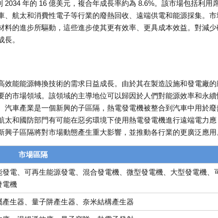
到 2034 年的 16 億美元，複合年成長率約為 8.6%。該市場包括利用
車、航太和消費性電子等行業的廢熱回收、遠端供電和能源採集。市
材料的進步所驅動，這些進步使其更有效率、更具成本效益。對減少
成長。
高效能能源轉換技術的需求日益成長。由於其在製造設施和發電廠的
要的市場領域。該領域的主導地位可以歸因於人們對能源效率和永續
。汽車產業是一個新興的子區隔，熱電發電機被整合到汽車中用於廢
航太和國防部門有可能在惡劣環境下使用熱電發電機進行遠端電力應
新興子區隔將對市場動態產生重大影響，並推動各行業的更廣泛應用
市場區隔
能發電、可再生能源發電、混合發電機、微型發電機、大型發電機、
發電機
屬產生器、量子阱產生器、奈米結構產生器