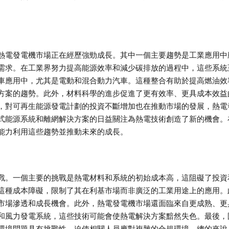
熱電發電機市場正在經歷強勁成長。其中一個主要趨勢是工業應用中
需求。在工業界努力提高能源效率和減少碳排放的過程中，這些系統
車應用中，尤其是電動和混合動力汽車。這種整合有助於提高燃油效
方案的趨勢。此外，材料科學的進步促進了更有效率、更具成本效益
，對可再生能源發電計劃的投資不斷增加也在推動市場的發展，熱電
式能源系統和離網解決方案的日益關注為熱電技術創造了新的機會。
能力利用這些趨勢並推動未來的成長。
戰。一個主要的挑戰是熱電材料和系統的初始成本高，這阻礙了投資
這種成本障礙，限制了其在利基市場而非廣泛的工業用途上的應用。
市場滲透和成長機會。此外，熱電發電機市場還面臨來自更成熟、更
和風力發電系統，這些技術可能會使熱電解決方案黯然失色。最後，
環境問題具有挑戰性，迫使相關人員應對複雜的合規環境。總的來說